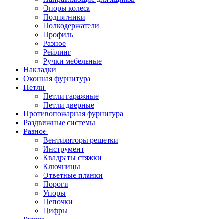
Опоры колеса
Подпятники
Полкодержатели
Профиль
Разное
Рейлинг
Ручки мебельные
Накладки
Оконная фурнитура
Петли
Петли гаражные
Петли дверные
Противопожарная фурнитура
Раздвижные системы
Разное
Вентиляторы решетки
Инструмент
Квадраты стяжки
Ключницы
Ответные планки
Пороги
Упоры
Цепочки
Цифры