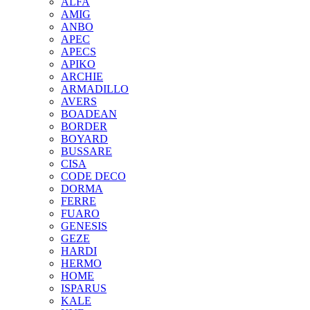
ALFA
AMIG
ANBO
APEC
APECS
APIKO
ARCHIE
ARMADILLO
AVERS
BOADEAN
BORDER
BOYARD
BUSSARE
CISA
CODE DECO
DORMA
FERRE
FUARO
GENESIS
GEZE
HARDI
HERMO
HOMЕ
ISPARUS
KALE