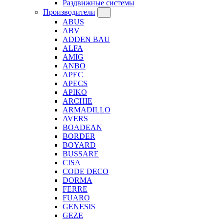
Раздвижные системы
Производители
ABUS
ABV
ADDEN BAU
ALFA
AMIG
ANBO
APEC
APECS
APIKO
ARCHIE
ARMADILLO
AVERS
BOADEAN
BORDER
BOYARD
BUSSARE
CISA
CODE DECO
DORMA
FERRE
FUARO
GENESIS
GEZE