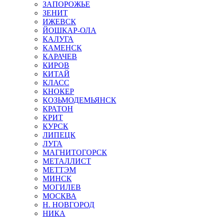
ЗАПОРОЖЬЕ
ЗЕНИТ
ИЖЕВСК
ЙОШКАР-ОЛА
КАЛУГА
КАМЕНСК
КАРАЧЕВ
КИРОВ
КИТАЙ
КЛАСС
КНОКЕР
КОЗЬМОДЕМЬЯНСК
КРАТОН
КРИТ
КУРСК
ЛИПЕЦК
ЛУГА
МАГНИТОГОРСК
МЕТАЛЛИСТ
МЕТТЭМ
МИНСК
МОГИЛЕВ
МОСКВА
Н. НОВГОРОД
НИКА