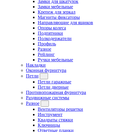
Замки для шкатулок
Замки мебельные
Крепеж для зеркал
Магниты фиксаторы
Направляющие для ящиков
Опоры колеса
Подпятники
Полкодержатели
Профиль
Разное
Рейлинг
Ручки мебельные
Накладки
Оконная фурнитура
Петли
Петли гаражные
Петли дверные
Противопожарная фурнитура
Раздвижные системы
Разное
Вентиляторы решетки
Инструмент
Квадраты стяжки
Ключницы
Ответные планки