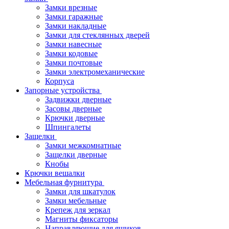
Замки врезные
Замки гаражные
Замки накладные
Замки для стеклянных дверей
Замки навесные
Замки кодовые
Замки почтовые
Замки электромеханические
Корпуса
Запорные устройства
Задвижки дверные
Засовы дверные
Крючки дверные
Шпингалеты
Защелки
Замки межкомнатные
Защелки дверные
Кнобы
Крючки вешалки
Мебельная фурнитура
Замки для шкатулок
Замки мебельные
Крепеж для зеркал
Магниты фиксаторы
Направляющие для ящиков