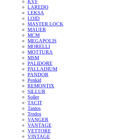
KVF
LAREDO
LEKSA
LOID
MASTER LOCK
MAUER
MCM
MEGAPOLIS
MORELLI
MOTTURA
MSM
PALIDORE
PALLADIUM
PANDOR
Penkid
REMONTIX
SILLUR
Soller
TACIT
Tantos
Trodos
VANGER
VANTAGE
VETTORE
VINTAGE