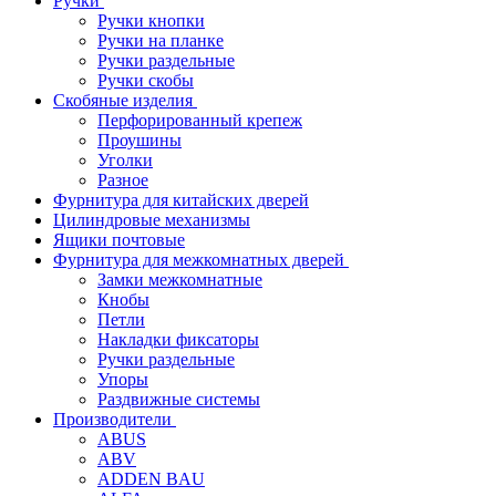
Ручки
Ручки кнопки
Ручки на планке
Ручки раздельные
Ручки скобы
Скобяные изделия
Перфорированный крепеж
Проушины
Уголки
Разное
Фурнитура для китайских дверей
Цилиндровые механизмы
Ящики почтовые
Фурнитура для межкомнатных дверей
Замки межкомнатные
Кнобы
Петли
Накладки фиксаторы
Ручки раздельные
Упоры
Раздвижные системы
Производители
ABUS
ABV
ADDEN BAU