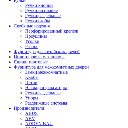
Ручки
Ручки кнопки
Ручки на планке
Ручки раздельные
Ручки скобы
Скобяные изделия
Перфорированный крепеж
Проушины
Уголки
Разное
Фурнитура для китайских дверей
Цилиндровые механизмы
Ящики почтовые
Фурнитура для межкомнатных дверей
Замки межкомнатные
Кнобы
Петли
Накладки фиксаторы
Ручки раздельные
Упоры
Раздвижные системы
Производители
ABUS
ABV
ADDEN BAU