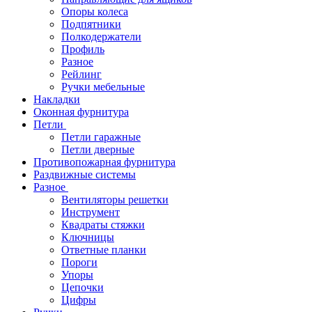
Опоры колеса
Подпятники
Полкодержатели
Профиль
Разное
Рейлинг
Ручки мебельные
Накладки
Оконная фурнитура
Петли
Петли гаражные
Петли дверные
Противопожарная фурнитура
Раздвижные системы
Разное
Вентиляторы решетки
Инструмент
Квадраты стяжки
Ключницы
Ответные планки
Пороги
Упоры
Цепочки
Цифры