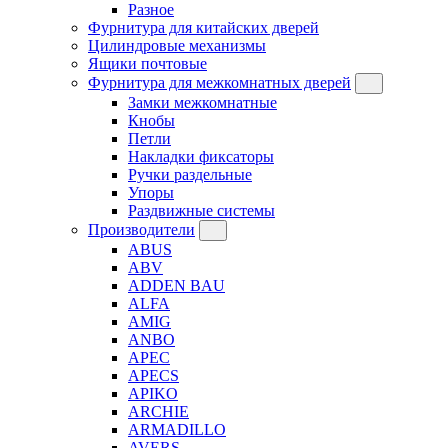
Разное
Фурнитура для китайских дверей
Цилиндровые механизмы
Ящики почтовые
Фурнитура для межкомнатных дверей
Замки межкомнатные
Кнобы
Петли
Накладки фиксаторы
Ручки раздельные
Упоры
Раздвижные системы
Производители
ABUS
ABV
ADDEN BAU
ALFA
AMIG
ANBO
APEC
APECS
APIKO
ARCHIE
ARMADILLO
AVERS