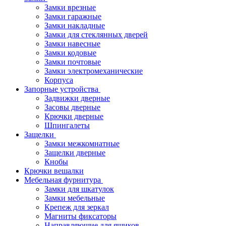
Замки врезные
Замки гаражные
Замки накладные
Замки для стеклянных дверей
Замки навесные
Замки кодовые
Замки почтовые
Замки электромеханические
Корпуса
Запорные устройства
Задвижки дверные
Засовы дверные
Крючки дверные
Шпингалеты
Защелки
Замки межкомнатные
Защелки дверные
Кнобы
Крючки вешалки
Мебельная фурнитура
Замки для шкатулок
Замки мебельные
Крепеж для зеркал
Магниты фиксаторы
Направляющие для ящиков