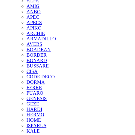
ALFA
AMIG
ANBO
APEC
APECS
APIKO
ARCHIE
ARMADILLO
AVERS
BOADEAN
BORDER
BOYARD
BUSSARE
CISA
CODE DECO
DORMA
FERRE
FUARO
GENESIS
GEZE
HARDI
HERMO
HOMЕ
ISPARUS
KALE