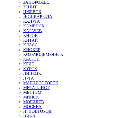
ЗАПОРОЖЬЕ
ЗЕНИТ
ИЖЕВСК
ЙОШКАР-ОЛА
КАЛУГА
КАМЕНСК
КАРАЧЕВ
КИРОВ
КИТАЙ
КЛАСС
КНОКЕР
КОЗЬМОДЕМЬЯНСК
КРАТОН
КРИТ
КУРСК
ЛИПЕЦК
ЛУГА
МАГНИТОГОРСК
МЕТАЛЛИСТ
МЕТТЭМ
МИНСК
МОГИЛЕВ
МОСКВА
Н. НОВГОРОД
НИКА