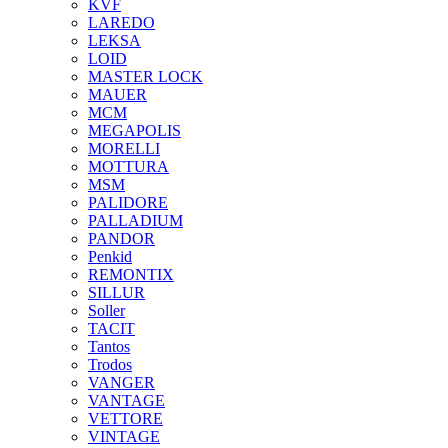
KVF
LAREDO
LEKSA
LOID
MASTER LOCK
MAUER
MCM
MEGAPOLIS
MORELLI
MOTTURA
MSM
PALIDORE
PALLADIUM
PANDOR
Penkid
REMONTIX
SILLUR
Soller
TACIT
Tantos
Trodos
VANGER
VANTAGE
VETTORE
VINTAGE