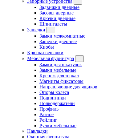
Запорные устройства
Задвижки дверные
Засовы дверные
Крючки дверные
Шпингалеты
Защелки
Замки межкомнатные
Защелки дверные
Кнобы
Крючки вешалки
Мебельная фурнитура
Замки для шкатулок
Замки мебельные
Крепеж для зеркал
Магниты фиксаторы
Направляющие для ящиков
Опоры колеса
Подпятники
Полкодержатели
Профиль
Разное
Рейлинг
Ручки мебельные
Накладки
Оконная фурнитура