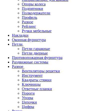
Опоры колеса
Подпятники
Полкодержатели
Профиль
Разное
Рейлинг
Ручки мебельные
Накладки
Оконная фурнитура
Петли
Петли гаражные
Петли дверные
Противопожарная фурнитура
Раздвижные системы
Разное
Вентиляторы решетки
Инструмент
Квадраты стяжки
Ключницы
Ответные планки
Пороги
Упоры
Цепочки
Цифры