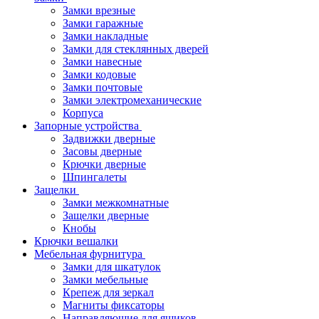
Замки врезные
Замки гаражные
Замки накладные
Замки для стеклянных дверей
Замки навесные
Замки кодовые
Замки почтовые
Замки электромеханические
Корпуса
Запорные устройства
Задвижки дверные
Засовы дверные
Крючки дверные
Шпингалеты
Защелки
Замки межкомнатные
Защелки дверные
Кнобы
Крючки вешалки
Мебельная фурнитура
Замки для шкатулок
Замки мебельные
Крепеж для зеркал
Магниты фиксаторы
Направляющие для ящиков