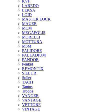
KVF
LAREDO
LEKSA
LOID
MASTER LOCK
MAUER
MCM
MEGAPOLIS
MORELLI
MOTTURA
MSM
PALIDORE
PALLADIUM
PANDOR
Penkid
REMONTIX
SILLUR
Soller
TACIT
Tantos
Trodos
VANGER
VANTAGE
VETTORE
VINTAGE