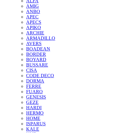
ALFA
AMIG
ANBO
APEC
APECS
APIKO
ARCHIE
ARMADILLO
AVERS
BOADEAN
BORDER
BOYARD
BUSSARE
CISA
CODE DECO
DORMA
FERRE
FUARO
GENESIS
GEZE
HARDI
HERMO
HOMЕ
ISPARUS
KALE