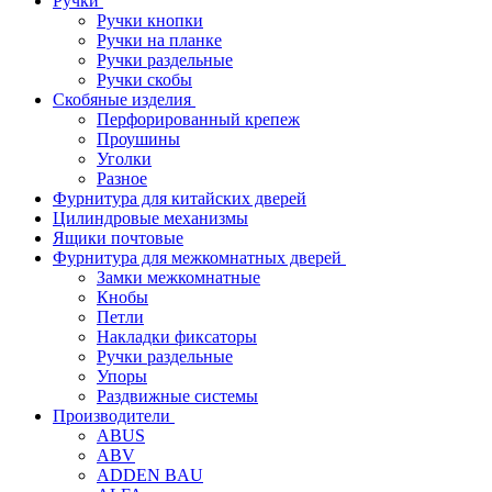
Ручки
Ручки кнопки
Ручки на планке
Ручки раздельные
Ручки скобы
Скобяные изделия
Перфорированный крепеж
Проушины
Уголки
Разное
Фурнитура для китайских дверей
Цилиндровые механизмы
Ящики почтовые
Фурнитура для межкомнатных дверей
Замки межкомнатные
Кнобы
Петли
Накладки фиксаторы
Ручки раздельные
Упоры
Раздвижные системы
Производители
ABUS
ABV
ADDEN BAU