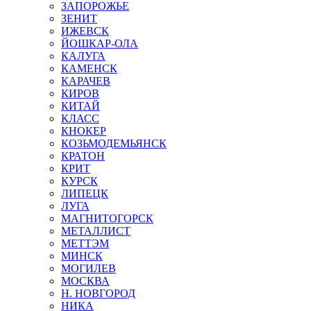
ЗАПОРОЖЬЕ
ЗЕНИТ
ИЖЕВСК
ЙОШКАР-ОЛА
КАЛУГА
КАМЕНСК
КАРАЧЕВ
КИРОВ
КИТАЙ
КЛАСС
КНОКЕР
КОЗЬМОДЕМЬЯНСК
КРАТОН
КРИТ
КУРСК
ЛИПЕЦК
ЛУГА
МАГНИТОГОРСК
МЕТАЛЛИСТ
МЕТТЭМ
МИНСК
МОГИЛЕВ
МОСКВА
Н. НОВГОРОД
НИКА