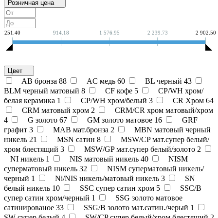
Розничная цена
251.40
914.18
1 576.95
2 239.73
2 902.50
Цвет
AB бронза
88
AC медь
60
BL черный
43
BLM черный матовый
8
CF кофе
5
CP/WH хром/
белая керамика
1
CP/WH хром/белый
3
CR Хром
64
CRM матовый хром
2
CRM/CR хром матовый/хром
4
G золото
67
GM золото матовое
16
GRF
графит
3
MAB мат.бронза
2
MBN матовый черный
никель
21
MSN сатин
8
MSW/CP мат.супер белый/
хром блестящий
3
MSW/GP мат.супер белый/золото
2
NI никель
1
NIS матовый никель
40
NISM
суперматовый никель
32
NISM суперматовый никель/
черный
1
Ni/NIS никель/матовый никель
3
SN
белый никель
10
SSC супер сатин хром
5
SSC/B
супер сатин хром/черный
1
SSG золото матовое
сатинированое
33
SSG/B золото мат.сатин./черый
1
SW супер белый
4
SW/CP супер белый/хром блестящий
2