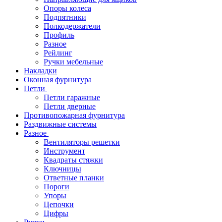
Опоры колеса
Подпятники
Полкодержатели
Профиль
Разное
Рейлинг
Ручки мебельные
Накладки
Оконная фурнитура
Петли
Петли гаражные
Петли дверные
Противопожарная фурнитура
Раздвижные системы
Разное
Вентиляторы решетки
Инструмент
Квадраты стяжки
Ключницы
Ответные планки
Пороги
Упоры
Цепочки
Цифры