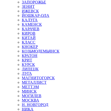
ЗАПОРОЖЬЕ
ЗЕНИТ
ИЖЕВСК
ЙОШКАР-ОЛА
КАЛУГА
КАМЕНСК
КАРАЧЕВ
КИРОВ
КИТАЙ
КЛАСС
КНОКЕР
КОЗЬМОДЕМЬЯНСК
КРАТОН
КРИТ
КУРСК
ЛИПЕЦК
ЛУГА
МАГНИТОГОРСК
МЕТАЛЛИСТ
МЕТТЭМ
МИНСК
МОГИЛЕВ
МОСКВА
Н. НОВГОРОД
НИКА