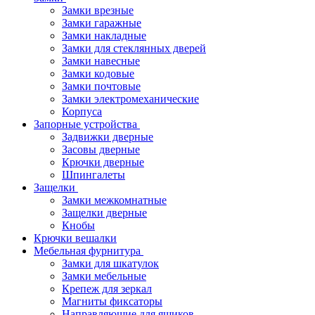
Замки врезные
Замки гаражные
Замки накладные
Замки для стеклянных дверей
Замки навесные
Замки кодовые
Замки почтовые
Замки электромеханические
Корпуса
Запорные устройства
Задвижки дверные
Засовы дверные
Крючки дверные
Шпингалеты
Защелки
Замки межкомнатные
Защелки дверные
Кнобы
Крючки вешалки
Мебельная фурнитура
Замки для шкатулок
Замки мебельные
Крепеж для зеркал
Магниты фиксаторы
Направляющие для ящиков