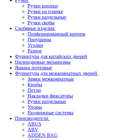
Ручки
Ручки кнопки
Ручки на планке
Ручки раздельные
Ручки скобы
Скобяные изделия
Перфорированный крепеж
Проушины
Уголки
Разное
Фурнитура для китайских дверей
Цилиндровые механизмы
Ящики почтовые
Фурнитура для межкомнатных дверей
Замки межкомнатные
Кнобы
Петли
Накладки фиксаторы
Ручки раздельные
Упоры
Раздвижные системы
Производители
ABUS
ABV
ADDEN BAU