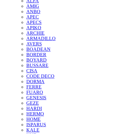
ALFA
AMIG
ANBO
APEC
APECS
APIKO
ARCHIE
ARMADILLO
AVERS
BOADEAN
BORDER
BOYARD
BUSSARE
CISA
CODE DECO
DORMA
FERRE
FUARO
GENESIS
GEZE
HARDI
HERMO
HOMЕ
ISPARUS
KALE