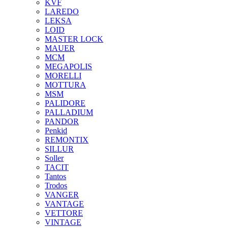
KVF
LAREDO
LEKSA
LOID
MASTER LOCK
MAUER
MCM
MEGAPOLIS
MORELLI
MOTTURA
MSM
PALIDORE
PALLADIUM
PANDOR
Penkid
REMONTIX
SILLUR
Soller
TACIT
Tantos
Trodos
VANGER
VANTAGE
VETTORE
VINTAGE