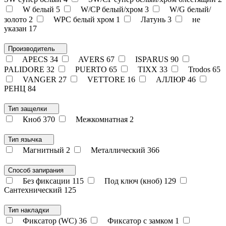
W белый
5
W/CP белый/хром
3
W/G белый/
золото
2
WPC белый хром
1
Латунь
3
не
указан
17
Производитель
APECS
34
AVERS
67
ISPARUS
90
PALIDORE
32
PUERTO
65
TIXX
33
Trodos
65
VANGER
27
VETTORE
16
АЛЛЮР
46
РЕНЦ
84
Тип защелки
Кноб
370
Межкомнатная
2
Тип язычка
Магнитный
2
Металлический
366
Способ запирания
Без фиксации
115
Под ключ (кноб)
129
Сантехнический
125
Тип накладки
Фиксатор (WC)
36
Фиксатор с замком
1