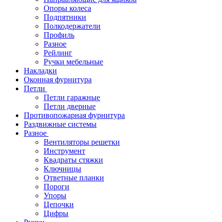
Опоры колеса
Подпятники
Полкодержатели
Профиль
Разное
Рейлинг
Ручки мебельные
Накладки
Оконная фурнитура
Петли
Петли гаражные
Петли дверные
Противопожарная фурнитура
Раздвижные системы
Разное
Вентиляторы решетки
Инструмент
Квадраты стяжки
Ключницы
Ответные планки
Пороги
Упоры
Цепочки
Цифры