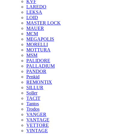
KVF
LAREDO
LEKSA
LOID
MASTER LOCK
MAUER
MCM
MEGAPOLIS
MORELLI
MOTTURA
MSM
PALIDORE
PALLADIUM
PANDOR
Penkid
REMONTIX
SILLUR
Soller
TACIT
Tantos
Trodos
VANGER
VANTAGE
VETTORE
VINTAGE