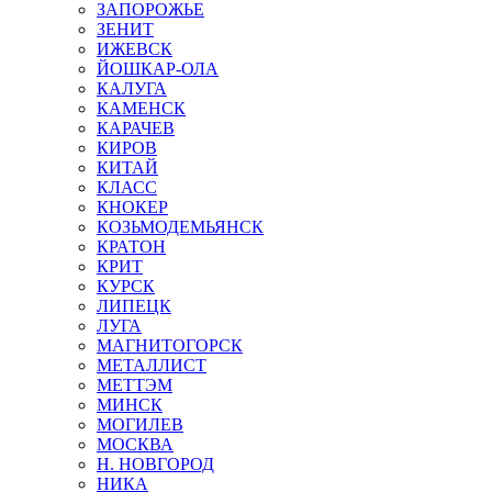
ЗАПОРОЖЬЕ
ЗЕНИТ
ИЖЕВСК
ЙОШКАР-ОЛА
КАЛУГА
КАМЕНСК
КАРАЧЕВ
КИРОВ
КИТАЙ
КЛАСС
КНОКЕР
КОЗЬМОДЕМЬЯНСК
КРАТОН
КРИТ
КУРСК
ЛИПЕЦК
ЛУГА
МАГНИТОГОРСК
МЕТАЛЛИСТ
МЕТТЭМ
МИНСК
МОГИЛЕВ
МОСКВА
Н. НОВГОРОД
НИКА