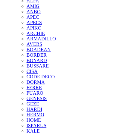
ALFA
AMIG
ANBO
APEC
APECS
APIKO
ARCHIE
ARMADILLO
AVERS
BOADEAN
BORDER
BOYARD
BUSSARE
CISA
CODE DECO
DORMA
FERRE
FUARO
GENESIS
GEZE
HARDI
HERMO
HOMЕ
ISPARUS
KALE