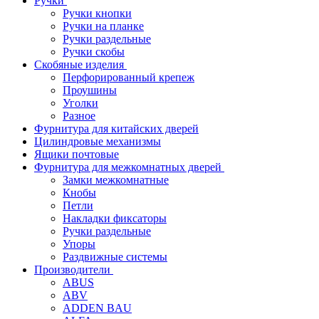
Ручки
Ручки кнопки
Ручки на планке
Ручки раздельные
Ручки скобы
Скобяные изделия
Перфорированный крепеж
Проушины
Уголки
Разное
Фурнитура для китайских дверей
Цилиндровые механизмы
Ящики почтовые
Фурнитура для межкомнатных дверей
Замки межкомнатные
Кнобы
Петли
Накладки фиксаторы
Ручки раздельные
Упоры
Раздвижные системы
Производители
ABUS
ABV
ADDEN BAU