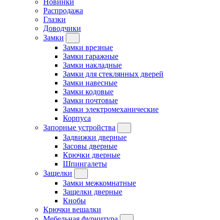
Новинки
Распродажа
Глазки
Доводчики
Замки
Замки врезные
Замки гаражные
Замки накладные
Замки для стеклянных дверей
Замки навесные
Замки кодовые
Замки почтовые
Замки электромеханические
Корпуса
Запорные устройства
Задвижки дверные
Засовы дверные
Крючки дверные
Шпингалеты
Защелки
Замки межкомнатные
Защелки дверные
Кнобы
Крючки вешалки
Мебельная фурнитура