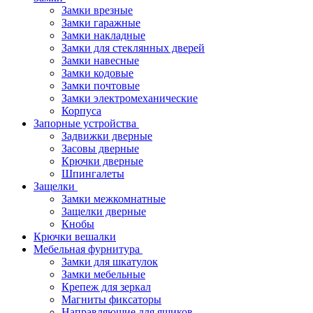
Замки врезные
Замки гаражные
Замки накладные
Замки для стеклянных дверей
Замки навесные
Замки кодовые
Замки почтовые
Замки электромеханические
Корпуса
Запорные устройства
Задвижки дверные
Засовы дверные
Крючки дверные
Шпингалеты
Защелки
Замки межкомнатные
Защелки дверные
Кнобы
Крючки вешалки
Мебельная фурнитура
Замки для шкатулок
Замки мебельные
Крепеж для зеркал
Магниты фиксаторы
Направляющие для ящиков