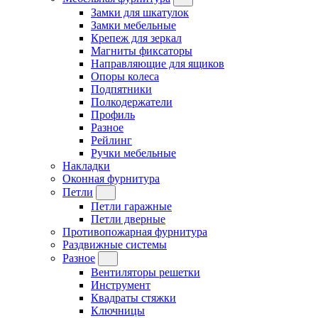
Замки для шкатулок
Замки мебельные
Крепеж для зеркал
Магниты фиксаторы
Направляющие для ящиков
Опоры колеса
Подпятники
Полкодержатели
Профиль
Разное
Рейлинг
Ручки мебельные
Накладки
Оконная фурнитура
Петли
Петли гаражные
Петли дверные
Противопожарная фурнитура
Раздвижные системы
Разное
Вентиляторы решетки
Инструмент
Квадраты стяжки
Ключницы