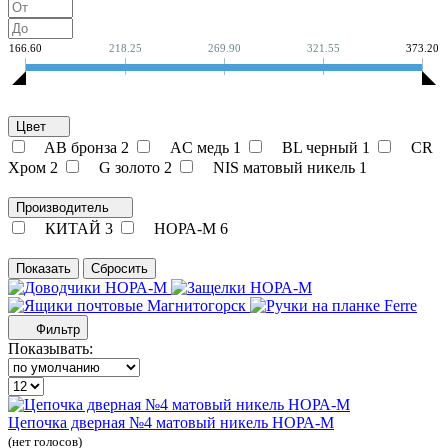
166.60
218.25
269.90
321.55
373.20
Цвет
AB бронза
2
AC медь
1
BL черный
1
CR
Хром
2
G золото
2
NIS матовый никель
1
Производитель
КИТАЙ
3
НОРА-М
6
Фильтр
Показывать:
Цепочка дверная №4 матовый никель НОРА-М
(нет голосов)