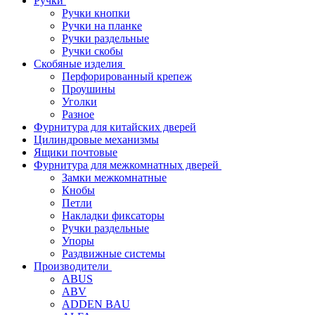
Ручки
Ручки кнопки
Ручки на планке
Ручки раздельные
Ручки скобы
Скобяные изделия
Перфорированный крепеж
Проушины
Уголки
Разное
Фурнитура для китайских дверей
Цилиндровые механизмы
Ящики почтовые
Фурнитура для межкомнатных дверей
Замки межкомнатные
Кнобы
Петли
Накладки фиксаторы
Ручки раздельные
Упоры
Раздвижные системы
Производители
ABUS
ABV
ADDEN BAU