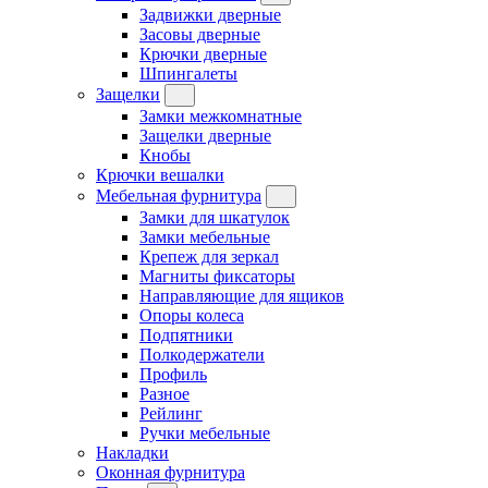
Задвижки дверные
Засовы дверные
Крючки дверные
Шпингалеты
Защелки
Замки межкомнатные
Защелки дверные
Кнобы
Крючки вешалки
Мебельная фурнитура
Замки для шкатулок
Замки мебельные
Крепеж для зеркал
Магниты фиксаторы
Направляющие для ящиков
Опоры колеса
Подпятники
Полкодержатели
Профиль
Разное
Рейлинг
Ручки мебельные
Накладки
Оконная фурнитура