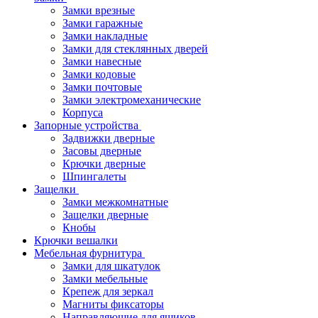
Замки врезные
Замки гаражные
Замки накладные
Замки для стеклянных дверей
Замки навесные
Замки кодовые
Замки почтовые
Замки электромеханические
Корпуса
Запорные устройства
Задвижки дверные
Засовы дверные
Крючки дверные
Шпингалеты
Защелки
Замки межкомнатные
Защелки дверные
Кнобы
Крючки вешалки
Мебельная фурнитура
Замки для шкатулок
Замки мебельные
Крепеж для зеркал
Магниты фиксаторы
Направляющие для ящиков