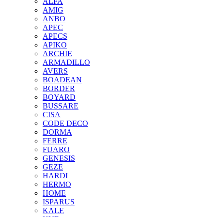
ALFA
AMIG
ANBO
APEC
APECS
APIKO
ARCHIE
ARMADILLO
AVERS
BOADEAN
BORDER
BOYARD
BUSSARE
CISA
CODE DECO
DORMA
FERRE
FUARO
GENESIS
GEZE
HARDI
HERMO
HOMЕ
ISPARUS
KALE