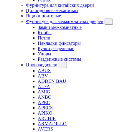
Фурнитура для китайских дверей
Цилиндровые механизмы
Ящики почтовые
Фурнитура для межкомнатных дверей
Замки межкомнатные
Кнобы
Петли
Накладки фиксаторы
Ручки раздельные
Упоры
Раздвижные системы
Производители
ABUS
ABV
ADDEN BAU
ALFA
AMIG
ANBO
APEC
APECS
APIKO
ARCHIE
ARMADILLO
AVERS