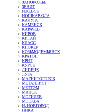
ЗАПОРОЖЬЕ
ЗЕНИТ
ИЖЕВСК
ЙОШКАР-ОЛА
КАЛУГА
КАМЕНСК
КАРАЧЕВ
КИРОВ
КИТАЙ
КЛАСС
КНОКЕР
КОЗЬМОДЕМЬЯНСК
КРАТОН
КРИТ
КУРСК
ЛИПЕЦК
ЛУГА
МАГНИТОГОРСК
МЕТАЛЛИСТ
МЕТТЭМ
МИНСК
МОГИЛЕВ
МОСКВА
Н. НОВГОРОД
НИКА