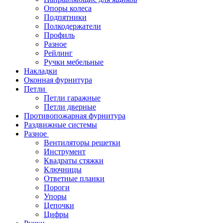
Опоры колеса
Подпятники
Полкодержатели
Профиль
Разное
Рейлинг
Ручки мебельные
Накладки
Оконная фурнитура
Петли
Петли гаражные
Петли дверные
Противопожарная фурнитура
Раздвижные системы
Разное
Вентиляторы решетки
Инструмент
Квадраты стяжки
Ключницы
Ответные планки
Пороги
Упоры
Цепочки
Цифры