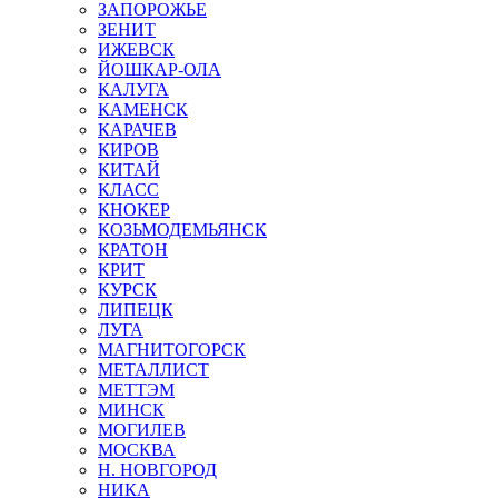
ЗАПОРОЖЬЕ
ЗЕНИТ
ИЖЕВСК
ЙОШКАР-ОЛА
КАЛУГА
КАМЕНСК
КАРАЧЕВ
КИРОВ
КИТАЙ
КЛАСС
КНОКЕР
КОЗЬМОДЕМЬЯНСК
КРАТОН
КРИТ
КУРСК
ЛИПЕЦК
ЛУГА
МАГНИТОГОРСК
МЕТАЛЛИСТ
МЕТТЭМ
МИНСК
МОГИЛЕВ
МОСКВА
Н. НОВГОРОД
НИКА