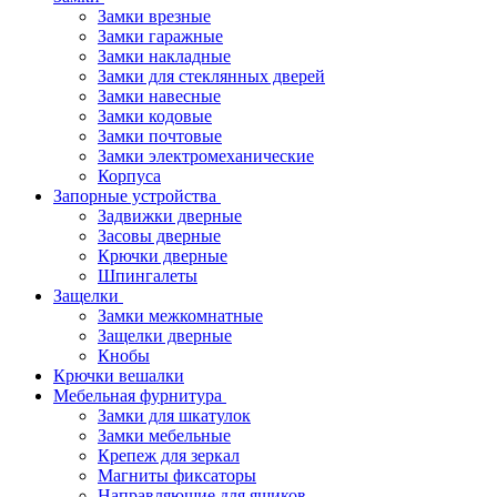
Замки врезные
Замки гаражные
Замки накладные
Замки для стеклянных дверей
Замки навесные
Замки кодовые
Замки почтовые
Замки электромеханические
Корпуса
Запорные устройства
Задвижки дверные
Засовы дверные
Крючки дверные
Шпингалеты
Защелки
Замки межкомнатные
Защелки дверные
Кнобы
Крючки вешалки
Мебельная фурнитура
Замки для шкатулок
Замки мебельные
Крепеж для зеркал
Магниты фиксаторы
Направляющие для ящиков