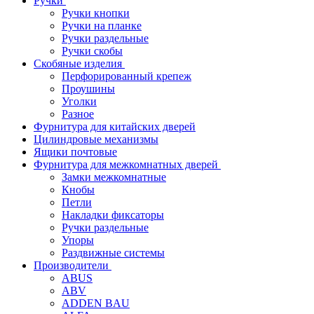
Ручки
Ручки кнопки
Ручки на планке
Ручки раздельные
Ручки скобы
Скобяные изделия
Перфорированный крепеж
Проушины
Уголки
Разное
Фурнитура для китайских дверей
Цилиндровые механизмы
Ящики почтовые
Фурнитура для межкомнатных дверей
Замки межкомнатные
Кнобы
Петли
Накладки фиксаторы
Ручки раздельные
Упоры
Раздвижные системы
Производители
ABUS
ABV
ADDEN BAU