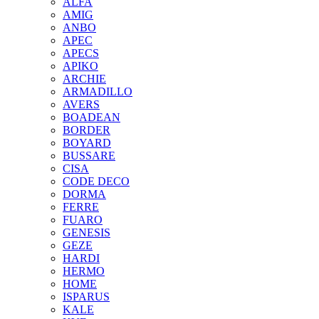
ALFA
AMIG
ANBO
APEC
APECS
APIKO
ARCHIE
ARMADILLO
AVERS
BOADEAN
BORDER
BOYARD
BUSSARE
CISA
CODE DECO
DORMA
FERRE
FUARO
GENESIS
GEZE
HARDI
HERMO
HOMЕ
ISPARUS
KALE