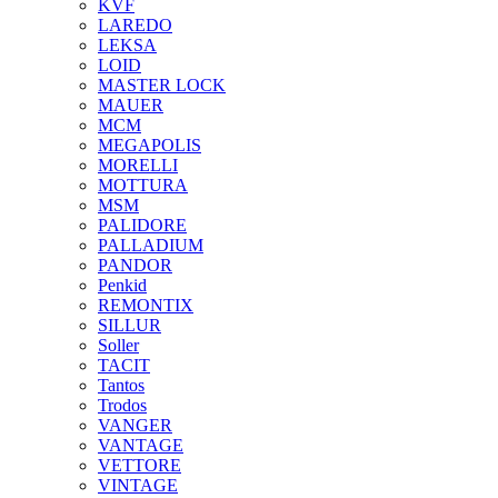
KVF
LAREDO
LEKSA
LOID
MASTER LOCK
MAUER
MCM
MEGAPOLIS
MORELLI
MOTTURA
MSM
PALIDORE
PALLADIUM
PANDOR
Penkid
REMONTIX
SILLUR
Soller
TACIT
Tantos
Trodos
VANGER
VANTAGE
VETTORE
VINTAGE