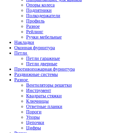
Опоры колеса
Подпятники
Полкодержатели
Профиль
Разное
Рейлинг
Ручки мебельные
Накладки
Оконная фурнитура
Петли
Петли гаражные
Петли дверные
Противопожарная фурнитура
Раздвижные системы
Разное
Вентиляторы решетки
Инструмент
Квадраты стяжки
Ключницы
Ответные планки
Пороги
Упоры
Цепочки
Цифры