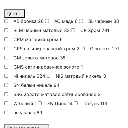
Цвет
AB бронза
26
AC медь
6
BL черный
30
BLM черный матовый
33
CR Хром
291
CRM матовый хром
6
CRS сатинированный хром
2
G золото
271
GM золото матовое
35
GMS сатинированное золото
1
NI никель
324
NIS матовый никель
3
SN белый никель
94
SSG золото матовое сатинированое
3
W белый
1
ZN Цинк
14
Латунь
113
не указан
69