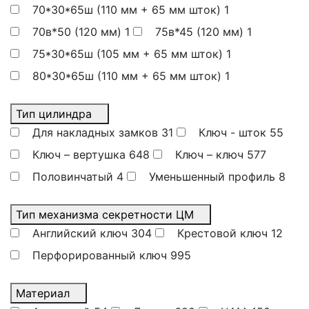
70*30*65ш (110 мм + 65 мм шток)
1
70в*50 (120 мм)
1
75в*45 (120 мм)
1
75*30*65ш (105 мм + 65 мм шток)
1
80*30*65ш (110 мм + 65 мм шток)
1
Тип цилиндра
Для накладных замков
31
Ключ - шток
55
Ключ – вертушка
648
Ключ – ключ
577
Половинчатый
4
Уменьшенный профиль
8
Тип механизма секретности ЦМ
Английский ключ
304
Крестовой ключ
12
Перфорированный ключ
995
Материал