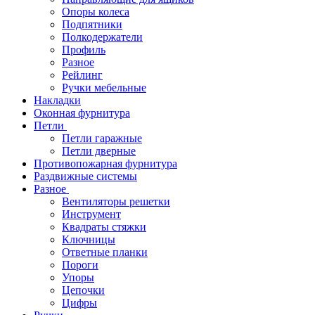
Опоры колеса
Подпятники
Полкодержатели
Профиль
Разное
Рейлинг
Ручки мебельные
Накладки
Оконная фурнитура
Петли
Петли гаражные
Петли дверные
Противопожарная фурнитура
Раздвижные системы
Разное
Вентиляторы решетки
Инструмент
Квадраты стяжки
Ключницы
Ответные планки
Пороги
Упоры
Цепочки
Цифры