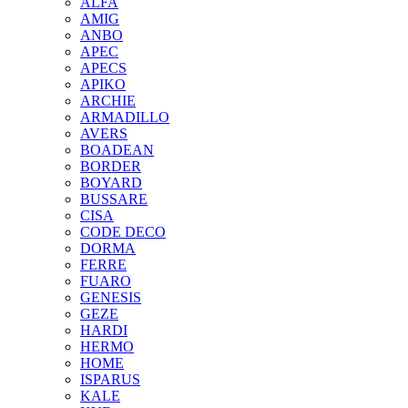
ALFA
AMIG
ANBO
APEC
APECS
APIKO
ARCHIE
ARMADILLO
AVERS
BOADEAN
BORDER
BOYARD
BUSSARE
CISA
CODE DECO
DORMA
FERRE
FUARO
GENESIS
GEZE
HARDI
HERMO
HOMЕ
ISPARUS
KALE