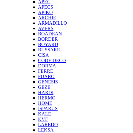
APEC
APECS
APIKO
ARCHIE
ARMADILLO
AVERS
BOADEAN
BORDER
BOYARD
BUSSARE
CISA
CODE DECO
DORMA
FERRE
FUARO
GENESIS
GEZE
HARDI
HERMO
HOMЕ
ISPARUS
KALE
KVF
LAREDO
LEKSA