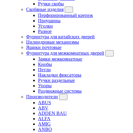
Ручки скобы
Скобяные изделия
Перфорированный крепеж
Проушины
Уголки
Разное
Фурнитура для китайских дверей
Цилиндровые механизмы
Ящики почтовые
Фурнитура для межкомнатных дверей
Замки межкомнатные
Кнобы
Петли
Накладки фиксаторы
Ручки раздельные
Упоры
Раздвижные системы
Производители
ABUS
ABV
ADDEN BAU
ALFA
AMIG
ANBO