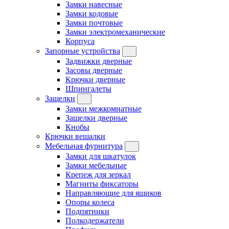
Замки навесные
Замки кодовые
Замки почтовые
Замки электромеханические
Корпуса
Запорные устройства
Задвижки дверные
Засовы дверные
Крючки дверные
Шпингалеты
Защелки
Замки межкомнатные
Защелки дверные
Кнобы
Крючки вешалки
Мебельная фурнитура
Замки для шкатулок
Замки мебельные
Крепеж для зеркал
Магниты фиксаторы
Направляющие для ящиков
Опоры колеса
Подпятники
Полкодержатели