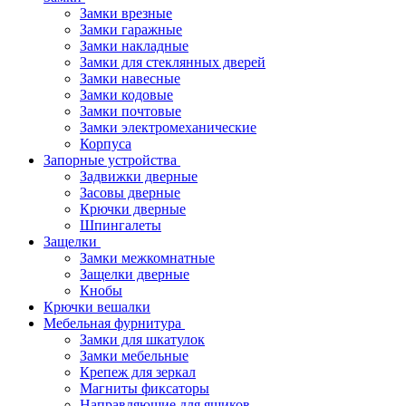
Замки врезные
Замки гаражные
Замки накладные
Замки для стеклянных дверей
Замки навесные
Замки кодовые
Замки почтовые
Замки электромеханические
Корпуса
Запорные устройства
Задвижки дверные
Засовы дверные
Крючки дверные
Шпингалеты
Защелки
Замки межкомнатные
Защелки дверные
Кнобы
Крючки вешалки
Мебельная фурнитура
Замки для шкатулок
Замки мебельные
Крепеж для зеркал
Магниты фиксаторы
Направляющие для ящиков