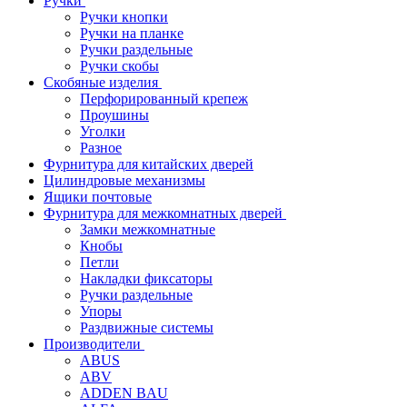
Ручки
Ручки кнопки
Ручки на планке
Ручки раздельные
Ручки скобы
Скобяные изделия
Перфорированный крепеж
Проушины
Уголки
Разное
Фурнитура для китайских дверей
Цилиндровые механизмы
Ящики почтовые
Фурнитура для межкомнатных дверей
Замки межкомнатные
Кнобы
Петли
Накладки фиксаторы
Ручки раздельные
Упоры
Раздвижные системы
Производители
ABUS
ABV
ADDEN BAU