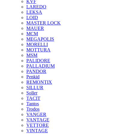
KVF
LAREDO
LEKSA
LOID
MASTER LOCK
MAUER
MCM
MEGAPOLIS
MORELLI
MOTTURA
MSM
PALIDORE
PALLADIUM
PANDOR
Penkid
REMONTIX
SILLUR
Soller
TACIT
Tantos
Trodos
VANGER
VANTAGE
VETTORE
VINTAGE