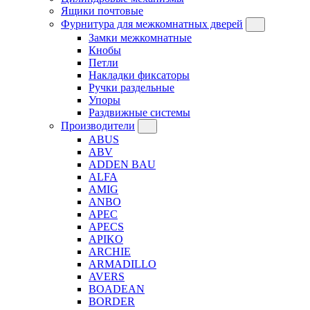
Ящики почтовые
Фурнитура для межкомнатных дверей
Замки межкомнатные
Кнобы
Петли
Накладки фиксаторы
Ручки раздельные
Упоры
Раздвижные системы
Производители
ABUS
ABV
ADDEN BAU
ALFA
AMIG
ANBO
APEC
APECS
APIKO
ARCHIE
ARMADILLO
AVERS
BOADEAN
BORDER