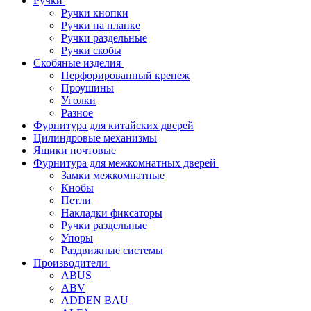
Ручки
Ручки кнопки
Ручки на планке
Ручки раздельные
Ручки скобы
Скобяные изделия
Перфорированный крепеж
Проушины
Уголки
Разное
Фурнитура для китайских дверей
Цилиндровые механизмы
Ящики почтовые
Фурнитура для межкомнатных дверей
Замки межкомнатные
Кнобы
Петли
Накладки фиксаторы
Ручки раздельные
Упоры
Раздвижные системы
Производители
ABUS
ABV
ADDEN BAU