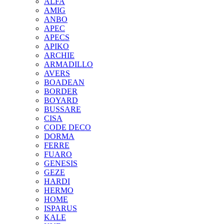
ALFA
AMIG
ANBO
APEC
APECS
APIKO
ARCHIE
ARMADILLO
AVERS
BOADEAN
BORDER
BOYARD
BUSSARE
CISA
CODE DECO
DORMA
FERRE
FUARO
GENESIS
GEZE
HARDI
HERMO
HOMЕ
ISPARUS
KALE