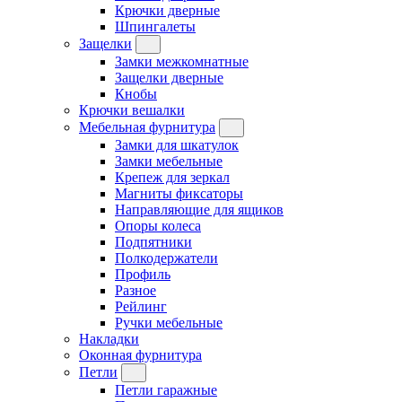
Крючки дверные
Шпингалеты
Защелки
Замки межкомнатные
Защелки дверные
Кнобы
Крючки вешалки
Мебельная фурнитура
Замки для шкатулок
Замки мебельные
Крепеж для зеркал
Магниты фиксаторы
Направляющие для ящиков
Опоры колеса
Подпятники
Полкодержатели
Профиль
Разное
Рейлинг
Ручки мебельные
Накладки
Оконная фурнитура
Петли
Петли гаражные