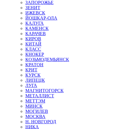
ЗАПОРОЖЬЕ
ЗЕНИТ
ИЖЕВСК
ЙОШКАР-ОЛА
КАЛУГА
КАМЕНСК
КАРАЧЕВ
КИРОВ
КИТАЙ
КЛАСС
КНОКЕР
КОЗЬМОДЕМЬЯНСК
КРАТОН
КРИТ
КУРСК
ЛИПЕЦК
ЛУГА
МАГНИТОГОРСК
МЕТАЛЛИСТ
МЕТТЭМ
МИНСК
МОГИЛЕВ
МОСКВА
Н. НОВГОРОД
НИКА