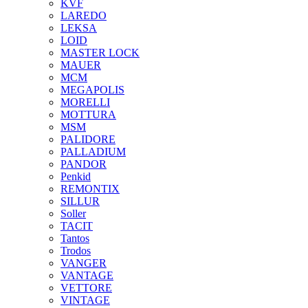
KVF
LAREDO
LEKSA
LOID
MASTER LOCK
MAUER
MCM
MEGAPOLIS
MORELLI
MOTTURA
MSM
PALIDORE
PALLADIUM
PANDOR
Penkid
REMONTIX
SILLUR
Soller
TACIT
Tantos
Trodos
VANGER
VANTAGE
VETTORE
VINTAGE