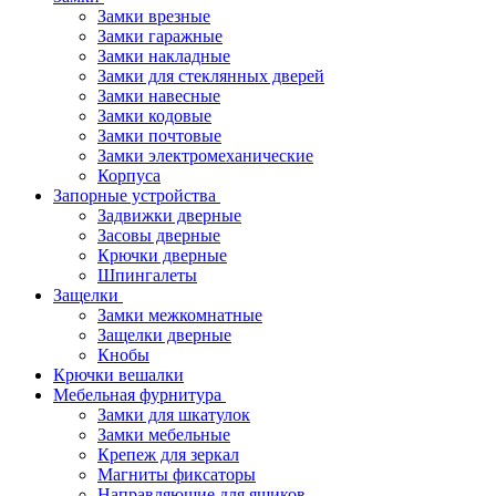
Замки врезные
Замки гаражные
Замки накладные
Замки для стеклянных дверей
Замки навесные
Замки кодовые
Замки почтовые
Замки электромеханические
Корпуса
Запорные устройства
Задвижки дверные
Засовы дверные
Крючки дверные
Шпингалеты
Защелки
Замки межкомнатные
Защелки дверные
Кнобы
Крючки вешалки
Мебельная фурнитура
Замки для шкатулок
Замки мебельные
Крепеж для зеркал
Магниты фиксаторы
Направляющие для ящиков