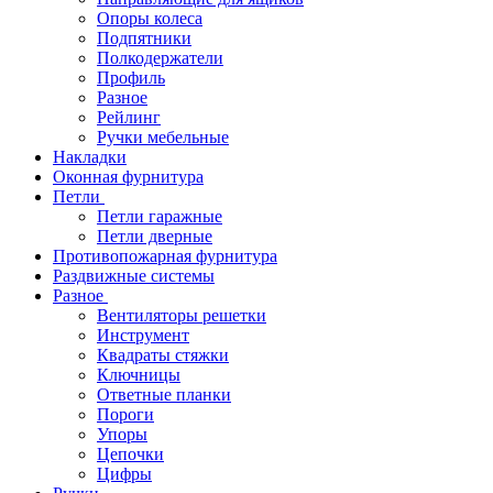
Опоры колеса
Подпятники
Полкодержатели
Профиль
Разное
Рейлинг
Ручки мебельные
Накладки
Оконная фурнитура
Петли
Петли гаражные
Петли дверные
Противопожарная фурнитура
Раздвижные системы
Разное
Вентиляторы решетки
Инструмент
Квадраты стяжки
Ключницы
Ответные планки
Пороги
Упоры
Цепочки
Цифры