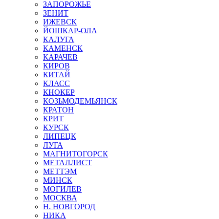
ЗАПОРОЖЬЕ
ЗЕНИТ
ИЖЕВСК
ЙОШКАР-ОЛА
КАЛУГА
КАМЕНСК
КАРАЧЕВ
КИРОВ
КИТАЙ
КЛАСС
КНОКЕР
КОЗЬМОДЕМЬЯНСК
КРАТОН
КРИТ
КУРСК
ЛИПЕЦК
ЛУГА
МАГНИТОГОРСК
МЕТАЛЛИСТ
МЕТТЭМ
МИНСК
МОГИЛЕВ
МОСКВА
Н. НОВГОРОД
НИКА