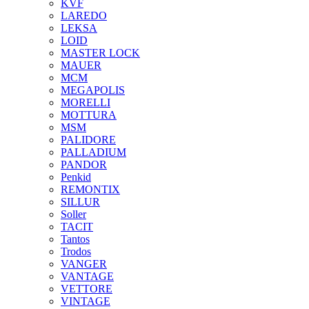
KVF
LAREDO
LEKSA
LOID
MASTER LOCK
MAUER
MCM
MEGAPOLIS
MORELLI
MOTTURA
MSM
PALIDORE
PALLADIUM
PANDOR
Penkid
REMONTIX
SILLUR
Soller
TACIT
Tantos
Trodos
VANGER
VANTAGE
VETTORE
VINTAGE