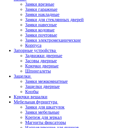
Замки врезные
Замки гаражные
Замки накладные
Замки для стеклянных дверей
Замки навесные
Замки кодовые
Замки почтовые
Замки электромеханические
Корпуса
Запорные устройства
Задвижки дверные
Засовы дверные
Крючки дверные
Шпингалеты
Защелки
Замки межкомнатные
Защелки дверные
Кнобы
Крючки вешалки
Мебельная фурнитура
Замки для шкатулок
Замки мебельные
Крепеж для зеркал
Магниты фиксаторы
Направляющие для ящиков