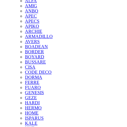
ALFA
AMIG
ANBO
APEC
APECS
APIKO
ARCHIE
ARMADILLO
AVERS
BOADEAN
BORDER
BOYARD
BUSSARE
CISA
CODE DECO
DORMA
FERRE
FUARO
GENESIS
GEZE
HARDI
HERMO
HOMЕ
ISPARUS
KALE