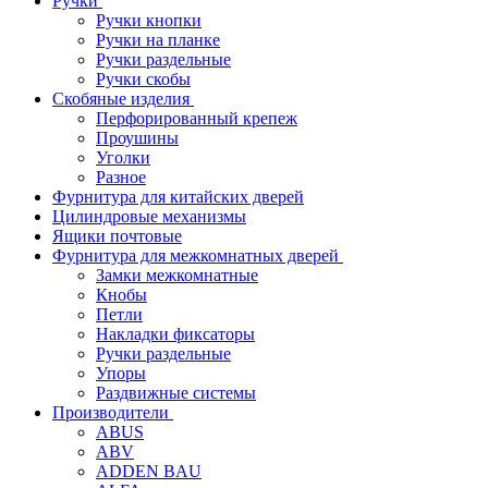
Ручки
Ручки кнопки
Ручки на планке
Ручки раздельные
Ручки скобы
Скобяные изделия
Перфорированный крепеж
Проушины
Уголки
Разное
Фурнитура для китайских дверей
Цилиндровые механизмы
Ящики почтовые
Фурнитура для межкомнатных дверей
Замки межкомнатные
Кнобы
Петли
Накладки фиксаторы
Ручки раздельные
Упоры
Раздвижные системы
Производители
ABUS
ABV
ADDEN BAU