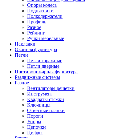
Опоры колеса
Подпятники
Полкодержатели
Профиль
Разное
Рейлинг
Ручки мебельные
Накладки
Оконная фурнитура
Петли
Петли гаражные
Петли дверные
Противопожарная фурнитура
Раздвижные системы
Разное
Вентиляторы решетки
Инструмент
Квадраты стяжки
Ключницы
Ответные планки
Пороги
Упоры
Цепочки
Цифры