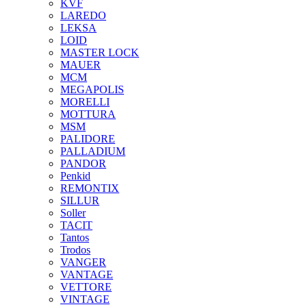
KVF
LAREDO
LEKSA
LOID
MASTER LOCK
MAUER
MCM
MEGAPOLIS
MORELLI
MOTTURA
MSM
PALIDORE
PALLADIUM
PANDOR
Penkid
REMONTIX
SILLUR
Soller
TACIT
Tantos
Trodos
VANGER
VANTAGE
VETTORE
VINTAGE