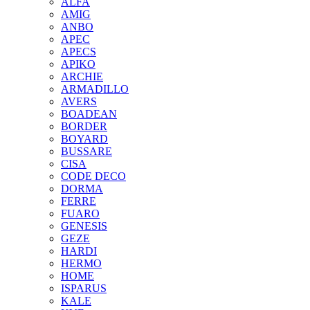
ALFA
AMIG
ANBO
APEC
APECS
APIKO
ARCHIE
ARMADILLO
AVERS
BOADEAN
BORDER
BOYARD
BUSSARE
CISA
CODE DECO
DORMA
FERRE
FUARO
GENESIS
GEZE
HARDI
HERMO
HOMЕ
ISPARUS
KALE