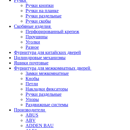
Ручки
Ручки кнопки
Ручки на планке
Ручки раздельные
Ручки скобы
Скобяные изделия
Перфорированный крепеж
Проушины
Уголки
Разное
Фурнитура для китайских дверей
Цилиндровые механизмы
Ящики почтовые
Фурнитура для межкомнатных дверей
Замки межкомнатные
Кнобы
Петли
Накладки фиксаторы
Ручки раздельные
Упоры
Раздвижные системы
Производители
ABUS
ABV
ADDEN BAU