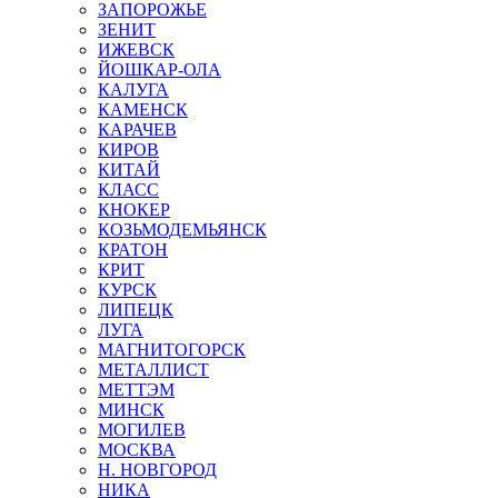
ЗАПОРОЖЬЕ
ЗЕНИТ
ИЖЕВСК
ЙОШКАР-ОЛА
КАЛУГА
КАМЕНСК
КАРАЧЕВ
КИРОВ
КИТАЙ
КЛАСС
КНОКЕР
КОЗЬМОДЕМЬЯНСК
КРАТОН
КРИТ
КУРСК
ЛИПЕЦК
ЛУГА
МАГНИТОГОРСК
МЕТАЛЛИСТ
МЕТТЭМ
МИНСК
МОГИЛЕВ
МОСКВА
Н. НОВГОРОД
НИКА