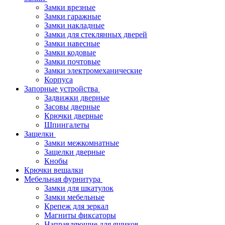
Замки врезные
Замки гаражные
Замки накладные
Замки для стеклянных дверей
Замки навесные
Замки кодовые
Замки почтовые
Замки электромеханические
Корпуса
Запорные устройства
Задвижки дверные
Засовы дверные
Крючки дверные
Шпингалеты
Защелки
Замки межкомнатные
Защелки дверные
Кнобы
Крючки вешалки
Мебельная фурнитура
Замки для шкатулок
Замки мебельные
Крепеж для зеркал
Магниты фиксаторы
Направляющие для ящиков