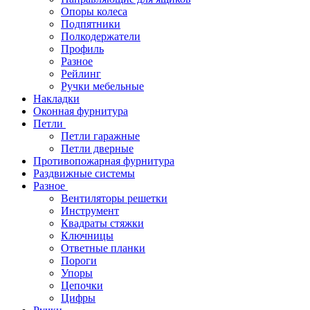
Опоры колеса
Подпятники
Полкодержатели
Профиль
Разное
Рейлинг
Ручки мебельные
Накладки
Оконная фурнитура
Петли
Петли гаражные
Петли дверные
Противопожарная фурнитура
Раздвижные системы
Разное
Вентиляторы решетки
Инструмент
Квадраты стяжки
Ключницы
Ответные планки
Пороги
Упоры
Цепочки
Цифры