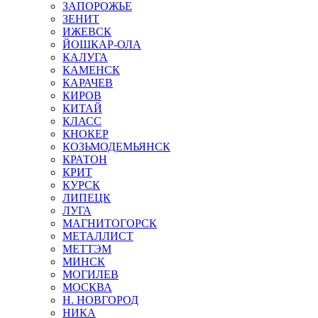
ЗАПОРОЖЬЕ
ЗЕНИТ
ИЖЕВСК
ЙОШКАР-ОЛА
КАЛУГА
КАМЕНСК
КАРАЧЕВ
КИРОВ
КИТАЙ
КЛАСС
КНОКЕР
КОЗЬМОДЕМЬЯНСК
КРАТОН
КРИТ
КУРСК
ЛИПЕЦК
ЛУГА
МАГНИТОГОРСК
МЕТАЛЛИСТ
МЕТТЭМ
МИНСК
МОГИЛЕВ
МОСКВА
Н. НОВГОРОД
НИКА