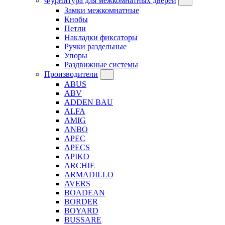
Фурнитура для межкомнатных дверей
Замки межкомнатные
Кнобы
Петли
Накладки фиксаторы
Ручки раздельные
Упоры
Раздвижные системы
Производители
ABUS
ABV
ADDEN BAU
ALFA
AMIG
ANBO
APEC
APECS
APIKO
ARCHIE
ARMADILLO
AVERS
BOADEAN
BORDER
BOYARD
BUSSARE