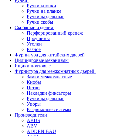
Ручки
Ручки кнопки
Ручки на планке
Ручки раздельные
Ручки скобы
Скобяные изделия
Перфорированный крепеж
Проушины
Уголки
Разное
Фурнитура для китайских дверей
Цилиндровые механизмы
Ящики почтовые
Фурнитура для межкомнатных дверей
Замки межкомнатные
Кнобы
Петли
Накладки фиксаторы
Ручки раздельные
Упоры
Раздвижные системы
Производители
ABUS
ABV
ADDEN BAU