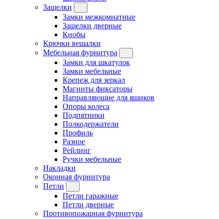
Защелки
Замки межкомнатные
Защелки дверные
Кнобы
Крючки вешалки
Мебельная фурнитура
Замки для шкатулок
Замки мебельные
Крепеж для зеркал
Магниты фиксаторы
Направляющие для ящиков
Опоры колеса
Подпятники
Полкодержатели
Профиль
Разное
Рейлинг
Ручки мебельные
Накладки
Оконная фурнитура
Петли
Петли гаражные
Петли дверные
Противопожарная фурнитура