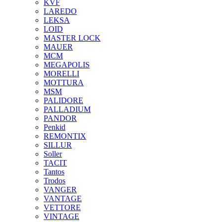
KVF
LAREDO
LEKSA
LOID
MASTER LOCK
MAUER
MCM
MEGAPOLIS
MORELLI
MOTTURA
MSM
PALIDORE
PALLADIUM
PANDOR
Penkid
REMONTIX
SILLUR
Soller
TACIT
Tantos
Trodos
VANGER
VANTAGE
VETTORE
VINTAGE