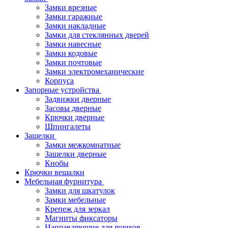
Замки врезные
Замки гаражные
Замки накладные
Замки для стеклянных дверей
Замки навесные
Замки кодовые
Замки почтовые
Замки электромеханические
Корпуса
Запорные устройства
Задвижки дверные
Засовы дверные
Крючки дверные
Шпингалеты
Защелки
Замки межкомнатные
Защелки дверные
Кнобы
Крючки вешалки
Мебельная фурнитура
Замки для шкатулок
Замки мебельные
Крепеж для зеркал
Магниты фиксаторы
Направляющие для ящиков