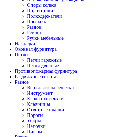
Опоры колеса
Подпятники
Полкодержатели
Профиль
Разное
Рейлинг
Ручки мебельные
Накладки
Оконная фурнитура
Петли
Петли гаражные
Петли дверные
Противопожарная фурнитура
Раздвижные системы
Разное
Вентиляторы решетки
Инструмент
Квадраты стяжки
Ключницы
Ответные планки
Пороги
Упоры
Цепочки
Цифры