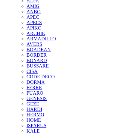
ALFA
AMIG
ANBO
APEC
APECS
APIKO
ARCHIE
ARMADILLO
AVERS
BOADEAN
BORDER
BOYARD
BUSSARE
CISA
CODE DECO
DORMA
FERRE
FUARO
GENESIS
GEZE
HARDI
HERMO
HOMЕ
ISPARUS
KALE