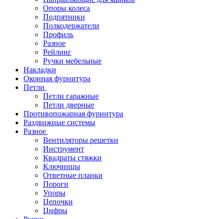
Опоры колеса
Подпятники
Полкодержатели
Профиль
Разное
Рейлинг
Ручки мебельные
Накладки
Оконная фурнитура
Петли
Петли гаражные
Петли дверные
Противопожарная фурнитура
Раздвижные системы
Разное
Вентиляторы решетки
Инструмент
Квадраты стяжки
Ключницы
Ответные планки
Пороги
Упоры
Цепочки
Цифры