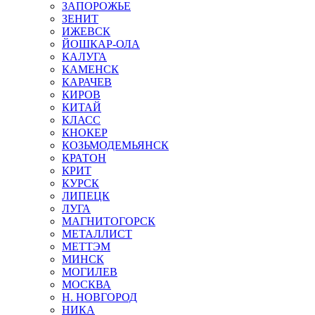
ЗАПОРОЖЬЕ
ЗЕНИТ
ИЖЕВСК
ЙОШКАР-ОЛА
КАЛУГА
КАМЕНСК
КАРАЧЕВ
КИРОВ
КИТАЙ
КЛАСС
КНОКЕР
КОЗЬМОДЕМЬЯНСК
КРАТОН
КРИТ
КУРСК
ЛИПЕЦК
ЛУГА
МАГНИТОГОРСК
МЕТАЛЛИСТ
МЕТТЭМ
МИНСК
МОГИЛЕВ
МОСКВА
Н. НОВГОРОД
НИКА