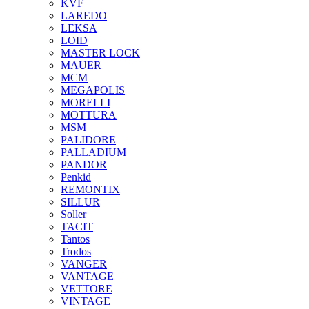
KVF
LAREDO
LEKSA
LOID
MASTER LOCK
MAUER
MCM
MEGAPOLIS
MORELLI
MOTTURA
MSM
PALIDORE
PALLADIUM
PANDOR
Penkid
REMONTIX
SILLUR
Soller
TACIT
Tantos
Trodos
VANGER
VANTAGE
VETTORE
VINTAGE