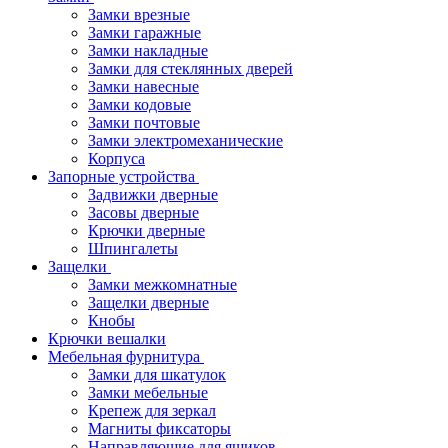
Замки врезные
Замки гаражные
Замки накладные
Замки для стеклянных дверей
Замки навесные
Замки кодовые
Замки почтовые
Замки электромеханические
Корпуса
Запорные устройства
Задвижки дверные
Засовы дверные
Крючки дверные
Шпингалеты
Защелки
Замки межкомнатные
Защелки дверные
Кнобы
Крючки вешалки
Мебельная фурнитура
Замки для шкатулок
Замки мебельные
Крепеж для зеркал
Магниты фиксаторы
Направляющие для ящиков