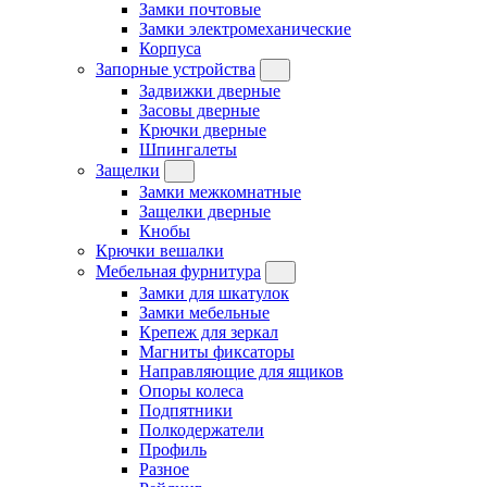
Замки почтовые
Замки электромеханические
Корпуса
Запорные устройства
Задвижки дверные
Засовы дверные
Крючки дверные
Шпингалеты
Защелки
Замки межкомнатные
Защелки дверные
Кнобы
Крючки вешалки
Мебельная фурнитура
Замки для шкатулок
Замки мебельные
Крепеж для зеркал
Магниты фиксаторы
Направляющие для ящиков
Опоры колеса
Подпятники
Полкодержатели
Профиль
Разное