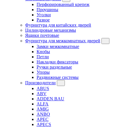
Перфорированный крепеж
Проушины
Уголки
Разное
Фурнитура для китайских дверей
Цилиндровые механизмы
Ящики почтовые
Фурнитура для межкомнатных дверей
Замки межкомнатные
Кнобы
Петли
Накладки фиксаторы
Ручки раздельные
Упоры
Раздвижные системы
Производители
ABUS
ABV
ADDEN BAU
ALFA
AMIG
ANBO
APEC
APECS