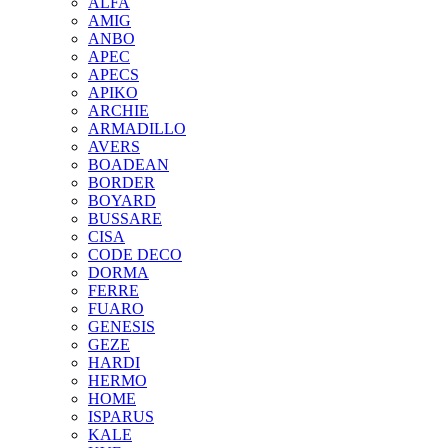
ALFA
AMIG
ANBO
APEC
APECS
APIKO
ARCHIE
ARMADILLO
AVERS
BOADEAN
BORDER
BOYARD
BUSSARE
CISA
CODE DECO
DORMA
FERRE
FUARO
GENESIS
GEZE
HARDI
HERMO
HOMЕ
ISPARUS
KALE