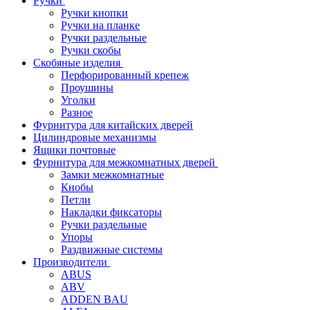
Ручки
Ручки кнопки
Ручки на планке
Ручки раздельные
Ручки скобы
Скобяные изделия
Перфорированный крепеж
Проушины
Уголки
Разное
Фурнитура для китайских дверей
Цилиндровые механизмы
Ящики почтовые
Фурнитура для межкомнатных дверей
Замки межкомнатные
Кнобы
Петли
Накладки фиксаторы
Ручки раздельные
Упоры
Раздвижные системы
Производители
ABUS
ABV
ADDEN BAU