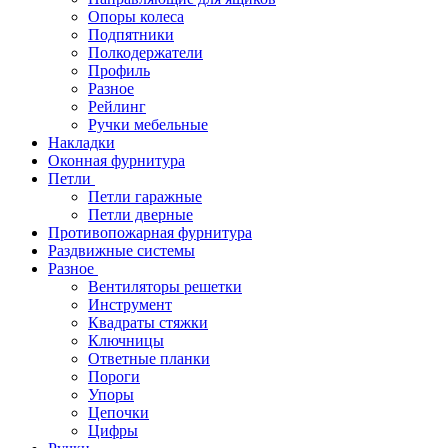
Опоры колеса
Подпятники
Полкодержатели
Профиль
Разное
Рейлинг
Ручки мебельные
Накладки
Оконная фурнитура
Петли
Петли гаражные
Петли дверные
Противопожарная фурнитура
Раздвижные системы
Разное
Вентиляторы решетки
Инструмент
Квадраты стяжки
Ключницы
Ответные планки
Пороги
Упоры
Цепочки
Цифры