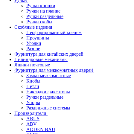
Ручки
Ручки кнопки
Ручки на планке
Ручки раздельные
Ручки скобы
Скобяные изделия
Перфорированный крепеж
Проушины
Уголки
Разное
Фурнитура для китайских дверей
Цилиндровые механизмы
Ящики почтовые
Фурнитура для межкомнатных дверей
Замки межкомнатные
Кнобы
Петли
Накладки фиксаторы
Ручки раздельные
Упоры
Раздвижные системы
Производители
ABUS
ABV
ADDEN BAU