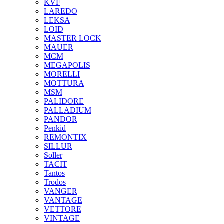
KVF
LAREDO
LEKSA
LOID
MASTER LOCK
MAUER
MCM
MEGAPOLIS
MORELLI
MOTTURA
MSM
PALIDORE
PALLADIUM
PANDOR
Penkid
REMONTIX
SILLUR
Soller
TACIT
Tantos
Trodos
VANGER
VANTAGE
VETTORE
VINTAGE