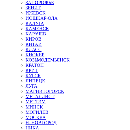
ЗАПОРОЖЬЕ
ЗЕНИТ
ИЖЕВСК
ЙОШКАР-ОЛА
КАЛУГА
КАМЕНСК
КАРАЧЕВ
КИРОВ
КИТАЙ
КЛАСС
КНОКЕР
КОЗЬМОДЕМЬЯНСК
КРАТОН
КРИТ
КУРСК
ЛИПЕЦК
ЛУГА
МАГНИТОГОРСК
МЕТАЛЛИСТ
МЕТТЭМ
МИНСК
МОГИЛЕВ
МОСКВА
Н. НОВГОРОД
НИКА