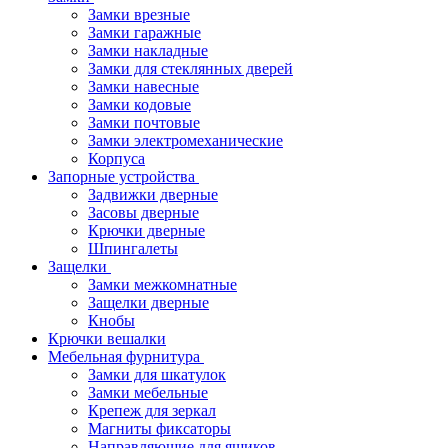
Замки врезные
Замки гаражные
Замки накладные
Замки для стеклянных дверей
Замки навесные
Замки кодовые
Замки почтовые
Замки электромеханические
Корпуса
Запорные устройства
Задвижки дверные
Засовы дверные
Крючки дверные
Шпингалеты
Защелки
Замки межкомнатные
Защелки дверные
Кнобы
Крючки вешалки
Мебельная фурнитура
Замки для шкатулок
Замки мебельные
Крепеж для зеркал
Магниты фиксаторы
Направляющие для ящиков