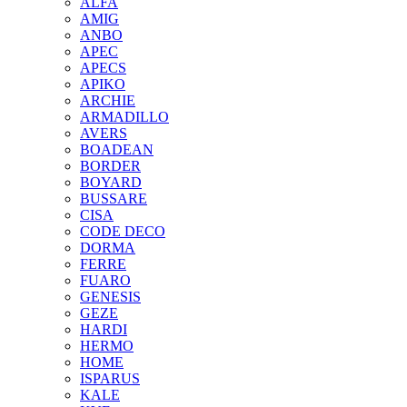
ALFA
AMIG
ANBO
APEC
APECS
APIKO
ARCHIE
ARMADILLO
AVERS
BOADEAN
BORDER
BOYARD
BUSSARE
CISA
CODE DECO
DORMA
FERRE
FUARO
GENESIS
GEZE
HARDI
HERMO
HOMЕ
ISPARUS
KALE