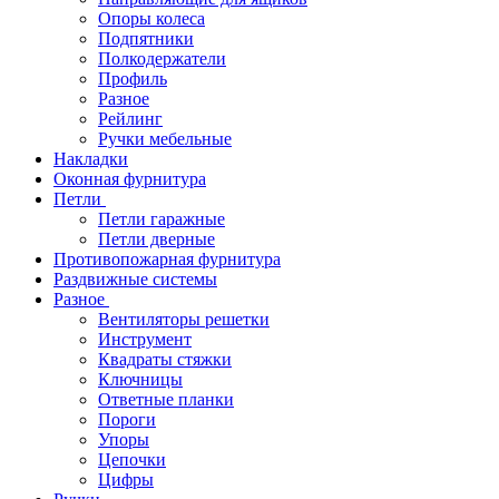
Опоры колеса
Подпятники
Полкодержатели
Профиль
Разное
Рейлинг
Ручки мебельные
Накладки
Оконная фурнитура
Петли
Петли гаражные
Петли дверные
Противопожарная фурнитура
Раздвижные системы
Разное
Вентиляторы решетки
Инструмент
Квадраты стяжки
Ключницы
Ответные планки
Пороги
Упоры
Цепочки
Цифры