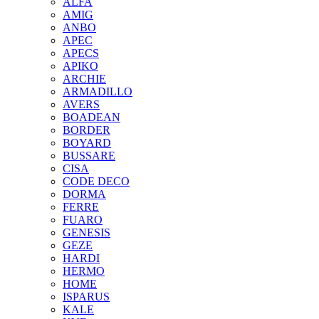
ALFA
AMIG
ANBO
APEC
APECS
APIKO
ARCHIE
ARMADILLO
AVERS
BOADEAN
BORDER
BOYARD
BUSSARE
CISA
CODE DECO
DORMA
FERRE
FUARO
GENESIS
GEZE
HARDI
HERMO
HOMЕ
ISPARUS
KALE