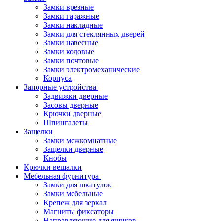
Замки врезные
Замки гаражные
Замки накладные
Замки для стеклянных дверей
Замки навесные
Замки кодовые
Замки почтовые
Замки электромеханические
Корпуса
Запорные устройства
Задвижки дверные
Засовы дверные
Крючки дверные
Шпингалеты
Защелки
Замки межкомнатные
Защелки дверные
Кнобы
Крючки вешалки
Мебельная фурнитура
Замки для шкатулок
Замки мебельные
Крепеж для зеркал
Магниты фиксаторы
Направляющие для ящиков