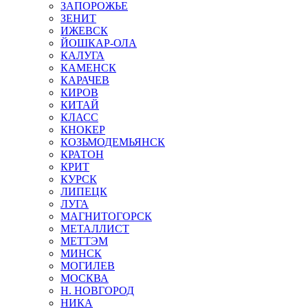
ЗАПОРОЖЬЕ
ЗЕНИТ
ИЖЕВСК
ЙОШКАР-ОЛА
КАЛУГА
КАМЕНСК
КАРАЧЕВ
КИРОВ
КИТАЙ
КЛАСС
КНОКЕР
КОЗЬМОДЕМЬЯНСК
КРАТОН
КРИТ
КУРСК
ЛИПЕЦК
ЛУГА
МАГНИТОГОРСК
МЕТАЛЛИСТ
МЕТТЭМ
МИНСК
МОГИЛЕВ
МОСКВА
Н. НОВГОРОД
НИКА