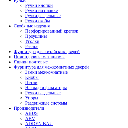
Ручки
Ручки кнопки
Ручки на планке
Ручки раздельные
Ручки скобы
Скобяные изделия
Перфорированный крепеж
Проушины
Уголки
Разное
Фурнитура для китайских дверей
Цилиндровые механизмы
Ящики почтовые
Фурнитура для межкомнатных дверей
Замки межкомнатные
Кнобы
Петли
Накладки фиксаторы
Ручки раздельные
Упоры
Раздвижные системы
Производители
ABUS
ABV
ADDEN BAU