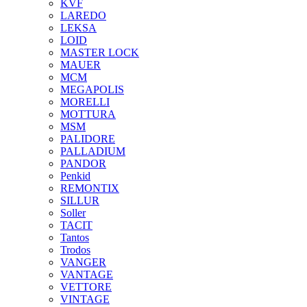
KVF
LAREDO
LEKSA
LOID
MASTER LOCK
MAUER
MCM
MEGAPOLIS
MORELLI
MOTTURA
MSM
PALIDORE
PALLADIUM
PANDOR
Penkid
REMONTIX
SILLUR
Soller
TACIT
Tantos
Trodos
VANGER
VANTAGE
VETTORE
VINTAGE