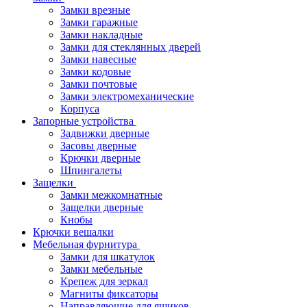
Замки врезные
Замки гаражные
Замки накладные
Замки для стеклянных дверей
Замки навесные
Замки кодовые
Замки почтовые
Замки электромеханические
Корпуса
Запорные устройства
Задвижки дверные
Засовы дверные
Крючки дверные
Шпингалеты
Защелки
Замки межкомнатные
Защелки дверные
Кнобы
Крючки вешалки
Мебельная фурнитура
Замки для шкатулок
Замки мебельные
Крепеж для зеркал
Магниты фиксаторы
Направляющие для ящиков