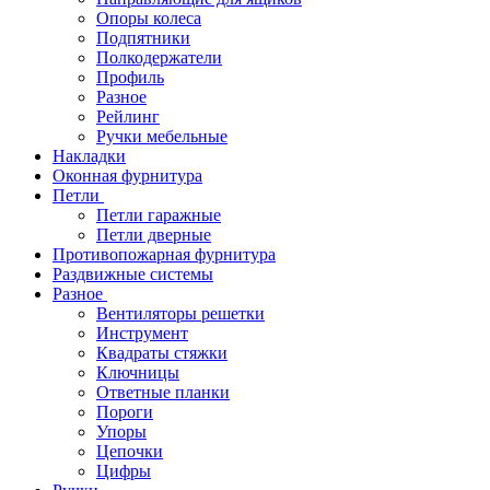
Опоры колеса
Подпятники
Полкодержатели
Профиль
Разное
Рейлинг
Ручки мебельные
Накладки
Оконная фурнитура
Петли
Петли гаражные
Петли дверные
Противопожарная фурнитура
Раздвижные системы
Разное
Вентиляторы решетки
Инструмент
Квадраты стяжки
Ключницы
Ответные планки
Пороги
Упоры
Цепочки
Цифры