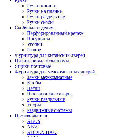
Ручки
Ручки кнопки
Ручки на планке
Ручки раздельные
Ручки скобы
Скобяные изделия
Перфорированный крепеж
Проушины
Уголки
Разное
Фурнитура для китайских дверей
Цилиндровые механизмы
Ящики почтовые
Фурнитура для межкомнатных дверей
Замки межкомнатные
Кнобы
Петли
Накладки фиксаторы
Ручки раздельные
Упоры
Раздвижные системы
Производители
ABUS
ABV
ADDEN BAU