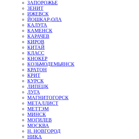
ЗАПОРОЖЬЕ
ЗЕНИТ
ИЖЕВСК
ЙОШКАР-ОЛА
КАЛУГА
КАМЕНСК
КАРАЧЕВ
КИРОВ
КИТАЙ
КЛАСС
КНОКЕР
КОЗЬМОДЕМЬЯНСК
КРАТОН
КРИТ
КУРСК
ЛИПЕЦК
ЛУГА
МАГНИТОГОРСК
МЕТАЛЛИСТ
МЕТТЭМ
МИНСК
МОГИЛЕВ
МОСКВА
Н. НОВГОРОД
НИКА