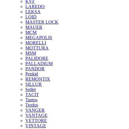
KVF
LAREDO
LEKSA
LOID
MASTER LOCK
MAUER
MCM
MEGAPOLIS
MORELLI
MOTTURA
MSM
PALIDORE
PALLADIUM
PANDOR
Penkid
REMONTIX
SILLUR
Soller
TACIT
Tantos
Trodos
VANGER
VANTAGE
VETTORE
VINTAGE