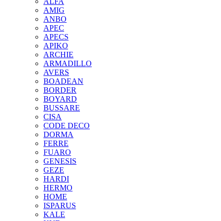
ALFA
AMIG
ANBO
APEC
APECS
APIKO
ARCHIE
ARMADILLO
AVERS
BOADEAN
BORDER
BOYARD
BUSSARE
CISA
CODE DECO
DORMA
FERRE
FUARO
GENESIS
GEZE
HARDI
HERMO
HOMЕ
ISPARUS
KALE