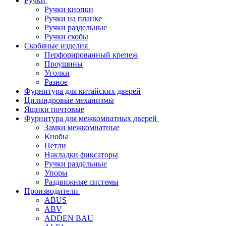
Ручки
Ручки кнопки
Ручки на планке
Ручки раздельные
Ручки скобы
Скобяные изделия
Перфорированный крепеж
Проушины
Уголки
Разное
Фурнитура для китайских дверей
Цилиндровые механизмы
Ящики почтовые
Фурнитура для межкомнатных дверей
Замки межкомнатные
Кнобы
Петли
Накладки фиксаторы
Ручки раздельные
Упоры
Раздвижные системы
Производители
ABUS
ABV
ADDEN BAU