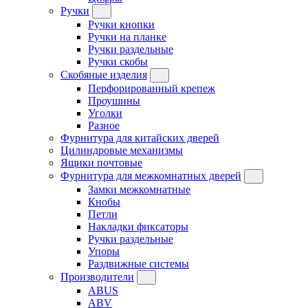
Ручки
Ручки кнопки
Ручки на планке
Ручки раздельные
Ручки скобы
Скобяные изделия
Перфорированный крепеж
Проушины
Уголки
Разное
Фурнитура для китайских дверей
Цилиндровые механизмы
Ящики почтовые
Фурнитура для межкомнатных дверей
Замки межкомнатные
Кнобы
Петли
Накладки фиксаторы
Ручки раздельные
Упоры
Раздвижные системы
Производители
ABUS
ABV