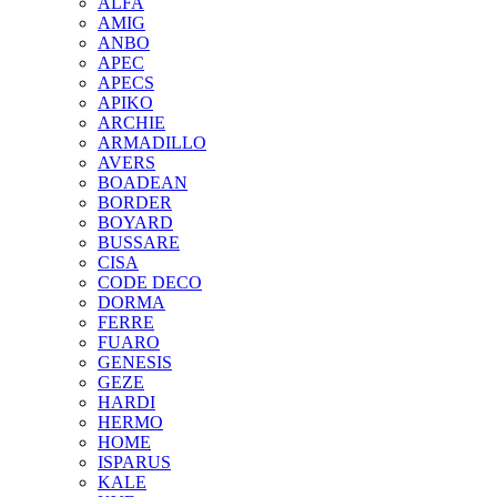
ALFA
AMIG
ANBO
APEC
APECS
APIKO
ARCHIE
ARMADILLO
AVERS
BOADEAN
BORDER
BOYARD
BUSSARE
CISA
CODE DECO
DORMA
FERRE
FUARO
GENESIS
GEZE
HARDI
HERMO
HOMЕ
ISPARUS
KALE