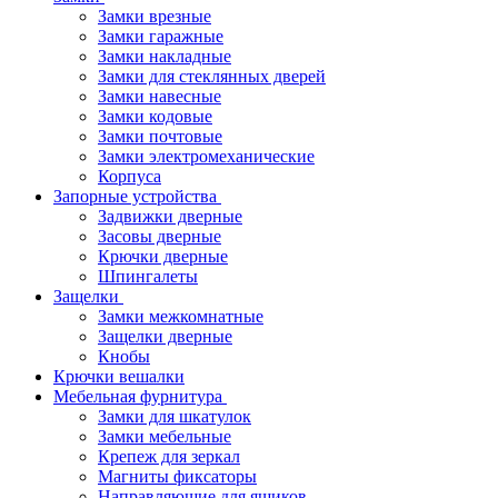
Замки врезные
Замки гаражные
Замки накладные
Замки для стеклянных дверей
Замки навесные
Замки кодовые
Замки почтовые
Замки электромеханические
Корпуса
Запорные устройства
Задвижки дверные
Засовы дверные
Крючки дверные
Шпингалеты
Защелки
Замки межкомнатные
Защелки дверные
Кнобы
Крючки вешалки
Мебельная фурнитура
Замки для шкатулок
Замки мебельные
Крепеж для зеркал
Магниты фиксаторы
Направляющие для ящиков