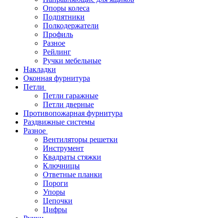
Опоры колеса
Подпятники
Полкодержатели
Профиль
Разное
Рейлинг
Ручки мебельные
Накладки
Оконная фурнитура
Петли
Петли гаражные
Петли дверные
Противопожарная фурнитура
Раздвижные системы
Разное
Вентиляторы решетки
Инструмент
Квадраты стяжки
Ключницы
Ответные планки
Пороги
Упоры
Цепочки
Цифры