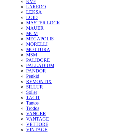
KVF
LAREDO
LEKSA
LOID
MASTER LOCK
MAUER
MCM
MEGAPOLIS
MORELLI
MOTTURA
MSM
PALIDORE
PALLADIUM
PANDOR
Penkid
REMONTIX
SILLUR
Soller
TACIT
Tantos
Trodos
VANGER
VANTAGE
VETTORE
VINTAGE