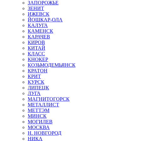
ЗАПОРОЖЬЕ
ЗЕНИТ
ИЖЕВСК
ЙОШКАР-ОЛА
КАЛУГА
КАМЕНСК
КАРАЧЕВ
КИРОВ
КИТАЙ
КЛАСС
КНОКЕР
КОЗЬМОДЕМЬЯНСК
КРАТОН
КРИТ
КУРСК
ЛИПЕЦК
ЛУГА
МАГНИТОГОРСК
МЕТАЛЛИСТ
МЕТТЭМ
МИНСК
МОГИЛЕВ
МОСКВА
Н. НОВГОРОД
НИКА