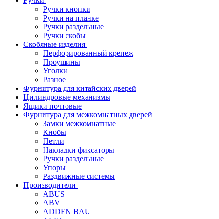
Ручки
Ручки кнопки
Ручки на планке
Ручки раздельные
Ручки скобы
Скобяные изделия
Перфорированный крепеж
Проушины
Уголки
Разное
Фурнитура для китайских дверей
Цилиндровые механизмы
Ящики почтовые
Фурнитура для межкомнатных дверей
Замки межкомнатные
Кнобы
Петли
Накладки фиксаторы
Ручки раздельные
Упоры
Раздвижные системы
Производители
ABUS
ABV
ADDEN BAU