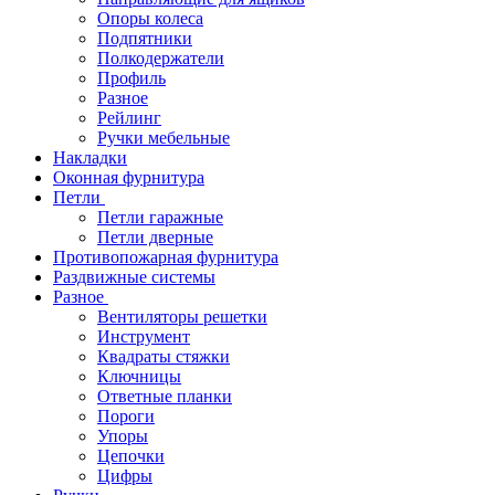
Опоры колеса
Подпятники
Полкодержатели
Профиль
Разное
Рейлинг
Ручки мебельные
Накладки
Оконная фурнитура
Петли
Петли гаражные
Петли дверные
Противопожарная фурнитура
Раздвижные системы
Разное
Вентиляторы решетки
Инструмент
Квадраты стяжки
Ключницы
Ответные планки
Пороги
Упоры
Цепочки
Цифры