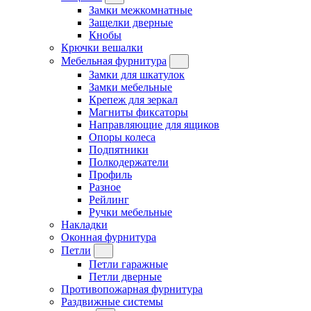
Замки межкомнатные
Защелки дверные
Кнобы
Крючки вешалки
Мебельная фурнитура
Замки для шкатулок
Замки мебельные
Крепеж для зеркал
Магниты фиксаторы
Направляющие для ящиков
Опоры колеса
Подпятники
Полкодержатели
Профиль
Разное
Рейлинг
Ручки мебельные
Накладки
Оконная фурнитура
Петли
Петли гаражные
Петли дверные
Противопожарная фурнитура
Раздвижные системы