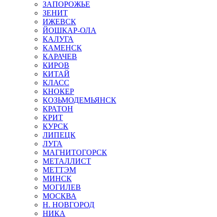
ЗАПОРОЖЬЕ
ЗЕНИТ
ИЖЕВСК
ЙОШКАР-ОЛА
КАЛУГА
КАМЕНСК
КАРАЧЕВ
КИРОВ
КИТАЙ
КЛАСС
КНОКЕР
КОЗЬМОДЕМЬЯНСК
КРАТОН
КРИТ
КУРСК
ЛИПЕЦК
ЛУГА
МАГНИТОГОРСК
МЕТАЛЛИСТ
МЕТТЭМ
МИНСК
МОГИЛЕВ
МОСКВА
Н. НОВГОРОД
НИКА