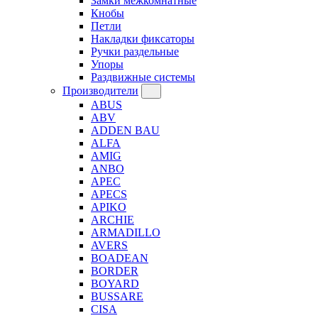
Замки межкомнатные
Кнобы
Петли
Накладки фиксаторы
Ручки раздельные
Упоры
Раздвижные системы
Производители
ABUS
ABV
ADDEN BAU
ALFA
AMIG
ANBO
APEC
APECS
APIKO
ARCHIE
ARMADILLO
AVERS
BOADEAN
BORDER
BOYARD
BUSSARE
CISA