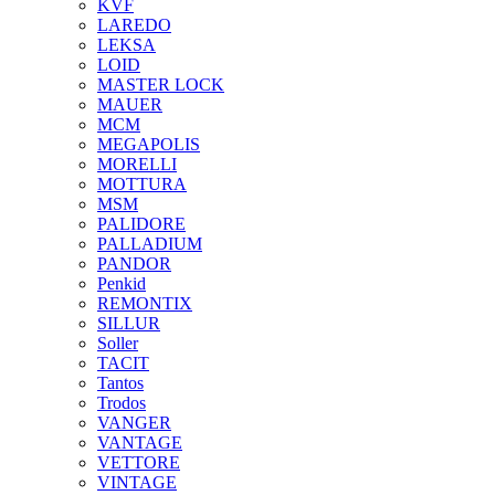
KVF
LAREDO
LEKSA
LOID
MASTER LOCK
MAUER
MCM
MEGAPOLIS
MORELLI
MOTTURA
MSM
PALIDORE
PALLADIUM
PANDOR
Penkid
REMONTIX
SILLUR
Soller
TACIT
Tantos
Trodos
VANGER
VANTAGE
VETTORE
VINTAGE