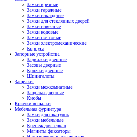
Замки врезные
Замки гаражные
Замки накладные
Замки для стеклянных дверей
Замки навесные
Замки кодовые
Замки почтовые
Замки электромеханические
Корпуса
Запорные устройства
Задвижки дверные
Засовы дверные
Крючки дверные
Шпингалеты
Защелки
Замки межкомнатные
Защелки дверные
Кнобы
Крючки вешалки
Мебельная фурнитура
Замки для шкатулок
Замки мебельные
Крепеж для зеркал
Магниты фиксаторы
Направляющие для ящиков