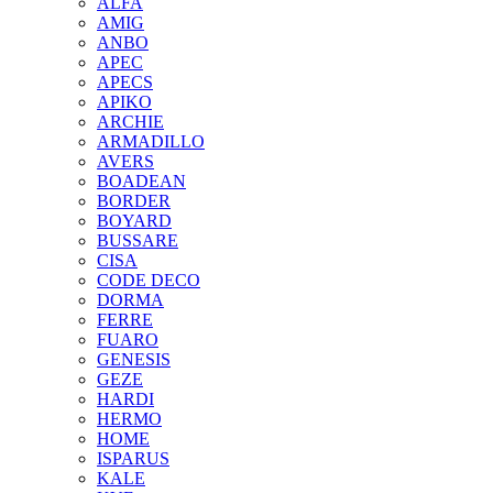
ALFA
AMIG
ANBO
APEC
APECS
APIKO
ARCHIE
ARMADILLO
AVERS
BOADEAN
BORDER
BOYARD
BUSSARE
CISA
CODE DECO
DORMA
FERRE
FUARO
GENESIS
GEZE
HARDI
HERMO
HOMЕ
ISPARUS
KALE