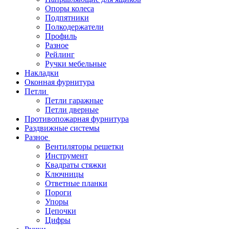
Опоры колеса
Подпятники
Полкодержатели
Профиль
Разное
Рейлинг
Ручки мебельные
Накладки
Оконная фурнитура
Петли
Петли гаражные
Петли дверные
Противопожарная фурнитура
Раздвижные системы
Разное
Вентиляторы решетки
Инструмент
Квадраты стяжки
Ключницы
Ответные планки
Пороги
Упоры
Цепочки
Цифры