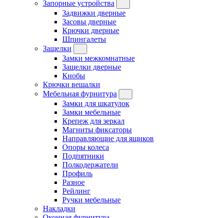
Запорные устройства
Задвижки дверные
Засовы дверные
Крючки дверные
Шпингалеты
Защелки
Замки межкомнатные
Защелки дверные
Кнобы
Крючки вешалки
Мебельная фурнитура
Замки для шкатулок
Замки мебельные
Крепеж для зеркал
Магниты фиксаторы
Направляющие для ящиков
Опоры колеса
Подпятники
Полкодержатели
Профиль
Разное
Рейлинг
Ручки мебельные
Накладки
Оконная фурнитура