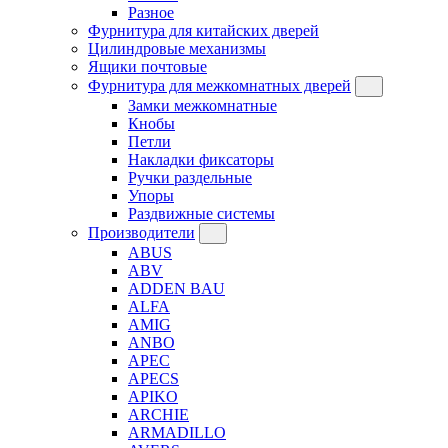
Разное
Фурнитура для китайских дверей
Цилиндровые механизмы
Ящики почтовые
Фурнитура для межкомнатных дверей
Замки межкомнатные
Кнобы
Петли
Накладки фиксаторы
Ручки раздельные
Упоры
Раздвижные системы
Производители
ABUS
ABV
ADDEN BAU
ALFA
AMIG
ANBO
APEC
APECS
APIKO
ARCHIE
ARMADILLO