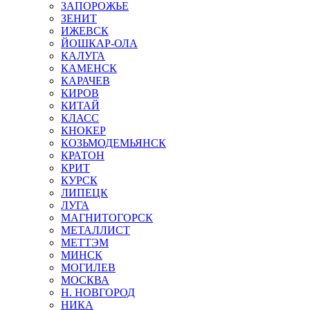
ЗАПОРОЖЬЕ
ЗЕНИТ
ИЖЕВСК
ЙОШКАР-ОЛА
КАЛУГА
КАМЕНСК
КАРАЧЕВ
КИРОВ
КИТАЙ
КЛАСС
КНОКЕР
КОЗЬМОДЕМЬЯНСК
КРАТОН
КРИТ
КУРСК
ЛИПЕЦК
ЛУГА
МАГНИТОГОРСК
МЕТАЛЛИСТ
МЕТТЭМ
МИНСК
МОГИЛЕВ
МОСКВА
Н. НОВГОРОД
НИКА