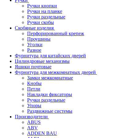
Ручки
Ручки кнопки
Ручки на планке
Ручки раздельные
Ручки скобы
Скобяные изделия
Перфорированный крепеж
Проушины
Уголки
Разное
Фурнитура для китайских дверей
Цилиндровые механизмы
Ящики почтовые
Фурнитура для межкомнатных дверей
Замки межкомнатные
Кнобы
Петли
Накладки фиксаторы
Ручки раздельные
Упоры
Раздвижные системы
Производители
ABUS
ABV
ADDEN BAU