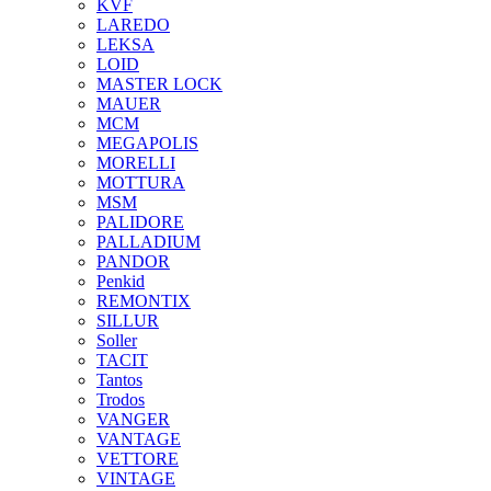
KVF
LAREDO
LEKSA
LOID
MASTER LOCK
MAUER
MCM
MEGAPOLIS
MORELLI
MOTTURA
MSM
PALIDORE
PALLADIUM
PANDOR
Penkid
REMONTIX
SILLUR
Soller
TACIT
Tantos
Trodos
VANGER
VANTAGE
VETTORE
VINTAGE