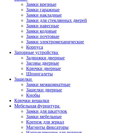
Замки врезные
Замки гаражные
Замки накладные
Замки для стеклянных дверей
Замки навесные
Замки кодовые
Замки почтовые
Замки электромеханические
Корпуса
Запорные устройства
Задвижки дверные
Засовы дверные
Крючки дверные
Шпингалеты
Защелки
Замки межкомнатные
Защелки дверные
Кнобы
Крючки вешалки
Мебельная фурнитура
Замки для шкатулок
Замки мебельные
Крепеж для зеркал
Магниты фиксаторы
Направляющие для ящиков