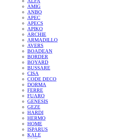
ALFA
AMIG
ANBO
APEC
APECS
APIKO
ARCHIE
ARMADILLO
AVERS
BOADEAN
BORDER
BOYARD
BUSSARE
CISA
CODE DECO
DORMA
FERRE
FUARO
GENESIS
GEZE
HARDI
HERMO
HOMЕ
ISPARUS
KALE