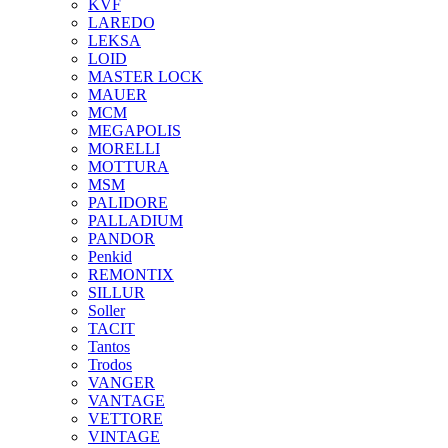
KVF
LAREDO
LEKSA
LOID
MASTER LOCK
MAUER
MCM
MEGAPOLIS
MORELLI
MOTTURA
MSM
PALIDORE
PALLADIUM
PANDOR
Penkid
REMONTIX
SILLUR
Soller
TACIT
Tantos
Trodos
VANGER
VANTAGE
VETTORE
VINTAGE