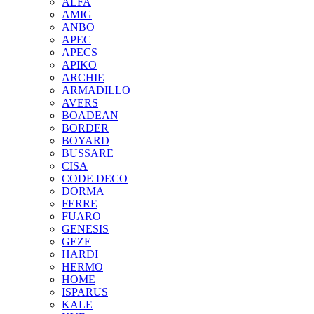
ALFA
AMIG
ANBO
APEC
APECS
APIKO
ARCHIE
ARMADILLO
AVERS
BOADEAN
BORDER
BOYARD
BUSSARE
CISA
CODE DECO
DORMA
FERRE
FUARO
GENESIS
GEZE
HARDI
HERMO
HOMЕ
ISPARUS
KALE