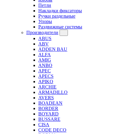
Петли
Накладки фиксаторы
Ручки раздельные
Упоры
Раздвижные системы
Производители
ABUS
ABV
ADDEN BAU
ALFA
AMIG
ANBO
APEC
APECS
APIKO
ARCHIE
ARMADILLO
AVERS
BOADEAN
BORDER
BOYARD
BUSSARE
CISA
CODE DECO