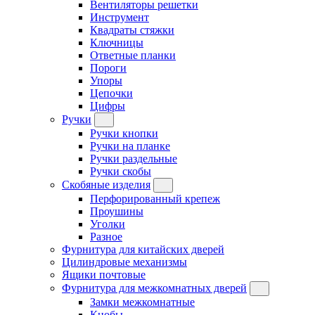
Вентиляторы решетки
Инструмент
Квадраты стяжки
Ключницы
Ответные планки
Пороги
Упоры
Цепочки
Цифры
Ручки
Ручки кнопки
Ручки на планке
Ручки раздельные
Ручки скобы
Скобяные изделия
Перфорированный крепеж
Проушины
Уголки
Разное
Фурнитура для китайских дверей
Цилиндровые механизмы
Ящики почтовые
Фурнитура для межкомнатных дверей
Замки межкомнатные
Кнобы