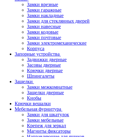
Замки врезные
Замки гаражные
Замки накладные
Замки для стеклянных дверей
Замки навесные
Замки кодовые
Замки почтовые
Замки электромеханические
Корпуса
Запорные устройства
Задвижки дверные
Засовы дверные
Крючки дверные
Шпингалеты
Защелки
Замки межкомнатные
Защелки дверные
Кнобы
Крючки вешалки
Мебельная фурнитура
Замки для шкатулок
Замки мебельные
Крепеж для зеркал
Магниты фиксаторы
Направляющие для ящиков