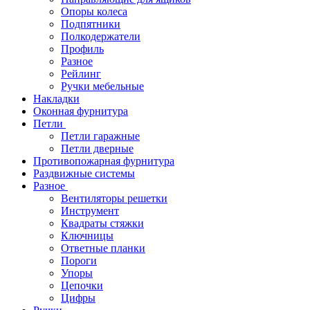
Опоры колеса
Подпятники
Полкодержатели
Профиль
Разное
Рейлинг
Ручки мебельные
Накладки
Оконная фурнитура
Петли
Петли гаражные
Петли дверные
Противопожарная фурнитура
Раздвижные системы
Разное
Вентиляторы решетки
Инструмент
Квадраты стяжки
Ключницы
Ответные планки
Пороги
Упоры
Цепочки
Цифры