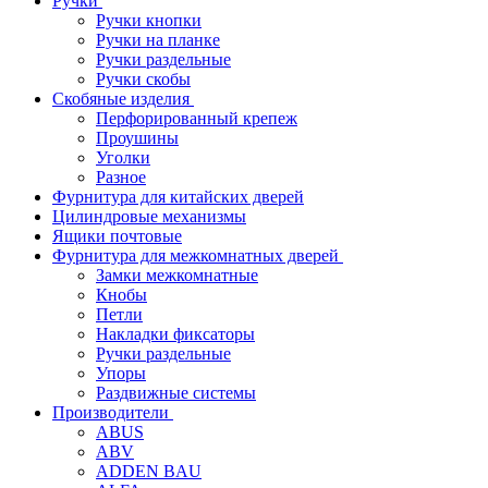
Ручки
Ручки кнопки
Ручки на планке
Ручки раздельные
Ручки скобы
Скобяные изделия
Перфорированный крепеж
Проушины
Уголки
Разное
Фурнитура для китайских дверей
Цилиндровые механизмы
Ящики почтовые
Фурнитура для межкомнатных дверей
Замки межкомнатные
Кнобы
Петли
Накладки фиксаторы
Ручки раздельные
Упоры
Раздвижные системы
Производители
ABUS
ABV
ADDEN BAU