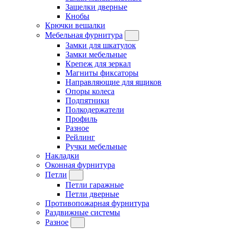
Защелки дверные
Кнобы
Крючки вешалки
Мебельная фурнитура
Замки для шкатулок
Замки мебельные
Крепеж для зеркал
Магниты фиксаторы
Направляющие для ящиков
Опоры колеса
Подпятники
Полкодержатели
Профиль
Разное
Рейлинг
Ручки мебельные
Накладки
Оконная фурнитура
Петли
Петли гаражные
Петли дверные
Противопожарная фурнитура
Раздвижные системы
Разное