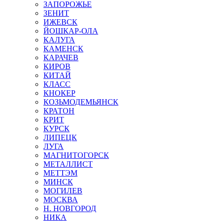
ЗАПОРОЖЬЕ
ЗЕНИТ
ИЖЕВСК
ЙОШКАР-ОЛА
КАЛУГА
КАМЕНСК
КАРАЧЕВ
КИРОВ
КИТАЙ
КЛАСС
КНОКЕР
КОЗЬМОДЕМЬЯНСК
КРАТОН
КРИТ
КУРСК
ЛИПЕЦК
ЛУГА
МАГНИТОГОРСК
МЕТАЛЛИСТ
МЕТТЭМ
МИНСК
МОГИЛЕВ
МОСКВА
Н. НОВГОРОД
НИКА