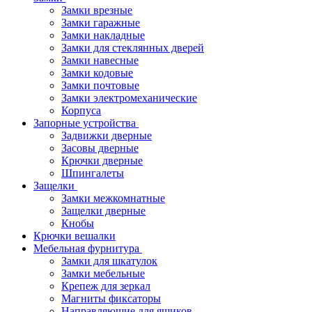
Замки врезные
Замки гаражные
Замки накладные
Замки для стеклянных дверей
Замки навесные
Замки кодовые
Замки почтовые
Замки электромеханические
Корпуса
Запорные устройства
Задвижки дверные
Засовы дверные
Крючки дверные
Шпингалеты
Защелки
Замки межкомнатные
Защелки дверные
Кнобы
Крючки вешалки
Мебельная фурнитура
Замки для шкатулок
Замки мебельные
Крепеж для зеркал
Магниты фиксаторы
Направляющие для ящиков