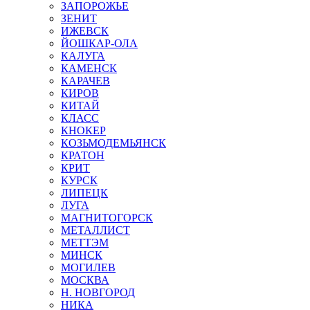
ЗАПОРОЖЬЕ
ЗЕНИТ
ИЖЕВСК
ЙОШКАР-ОЛА
КАЛУГА
КАМЕНСК
КАРАЧЕВ
КИРОВ
КИТАЙ
КЛАСС
КНОКЕР
КОЗЬМОДЕМЬЯНСК
КРАТОН
КРИТ
КУРСК
ЛИПЕЦК
ЛУГА
МАГНИТОГОРСК
МЕТАЛЛИСТ
МЕТТЭМ
МИНСК
МОГИЛЕВ
МОСКВА
Н. НОВГОРОД
НИКА