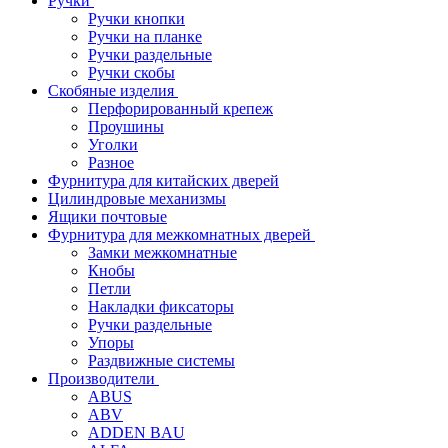
Ручки
Ручки кнопки
Ручки на планке
Ручки раздельные
Ручки скобы
Скобяные изделия
Перфорированный крепеж
Проушины
Уголки
Разное
Фурнитура для китайских дверей
Цилиндровые механизмы
Ящики почтовые
Фурнитура для межкомнатных дверей
Замки межкомнатные
Кнобы
Петли
Накладки фиксаторы
Ручки раздельные
Упоры
Раздвижные системы
Производители
ABUS
ABV
ADDEN BAU