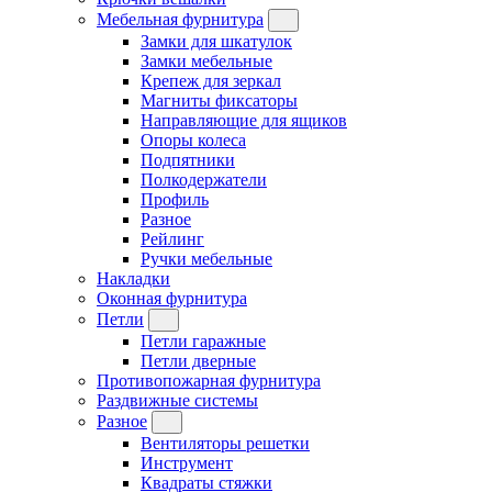
Мебельная фурнитура
Замки для шкатулок
Замки мебельные
Крепеж для зеркал
Магниты фиксаторы
Направляющие для ящиков
Опоры колеса
Подпятники
Полкодержатели
Профиль
Разное
Рейлинг
Ручки мебельные
Накладки
Оконная фурнитура
Петли
Петли гаражные
Петли дверные
Противопожарная фурнитура
Раздвижные системы
Разное
Вентиляторы решетки
Инструмент
Квадраты стяжки