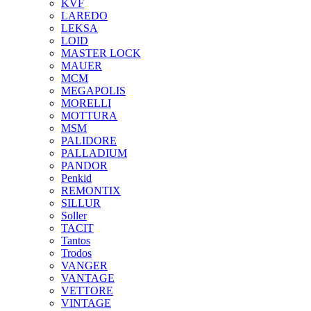
KVF
LAREDO
LEKSA
LOID
MASTER LOCK
MAUER
MCM
MEGAPOLIS
MORELLI
MOTTURA
MSM
PALIDORE
PALLADIUM
PANDOR
Penkid
REMONTIX
SILLUR
Soller
TACIT
Tantos
Trodos
VANGER
VANTAGE
VETTORE
VINTAGE