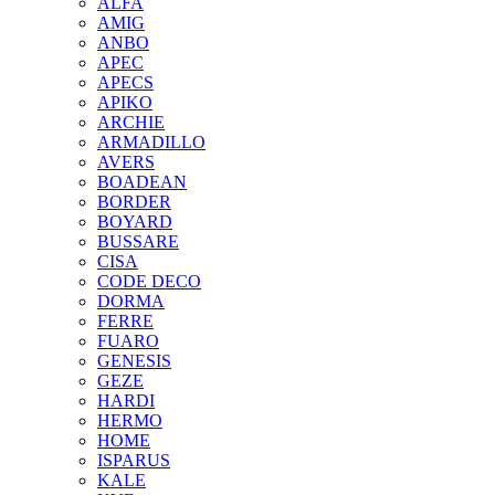
ALFA
AMIG
ANBO
APEC
APECS
APIKO
ARCHIE
ARMADILLO
AVERS
BOADEAN
BORDER
BOYARD
BUSSARE
CISA
CODE DECO
DORMA
FERRE
FUARO
GENESIS
GEZE
HARDI
HERMO
HOMЕ
ISPARUS
KALE