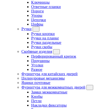
Ключницы
Ответные планки
Пороги
Упоры
Цепочки
Цифры
Ручки
Ручки кнопки
Ручки на планке
Ручки раздельные
Ручки скобы
Скобяные изделия
Перфорированный крепеж
Проушины
Уголки
Разное
Фурнитура для китайских дверей
Цилиндровые механизмы
Ящики почтовые
Фурнитура для межкомнатных дверей
Замки межкомнатные
Кнобы
Петли
Накладки фиксаторы