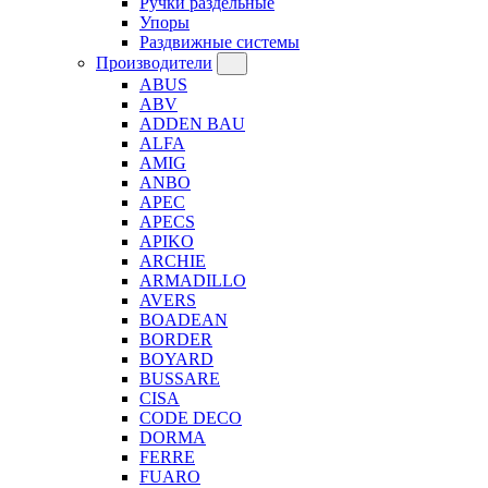
Ручки раздельные
Упоры
Раздвижные системы
Производители
ABUS
ABV
ADDEN BAU
ALFA
AMIG
ANBO
APEC
APECS
APIKO
ARCHIE
ARMADILLO
AVERS
BOADEAN
BORDER
BOYARD
BUSSARE
CISA
CODE DECO
DORMA
FERRE
FUARO