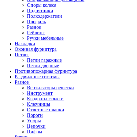
Опоры колеса
Подпятники
Полкодержатели
Профиль
Разное
Рейлинг
Ручки мебельные
Накладки
Оконная фурнитура
Петли
Петли гаражные
Петли дверные
Противопожарная фурнитура
Раздвижные системы
Разное
Вентиляторы решетки
Инструмент
Квадраты стяжки
Ключницы
Ответные планки
Пороги
Упоры
Цепочки
Цифры