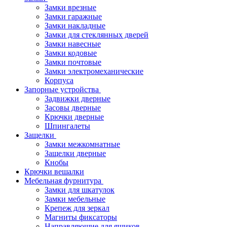
Замки врезные
Замки гаражные
Замки накладные
Замки для стеклянных дверей
Замки навесные
Замки кодовые
Замки почтовые
Замки электромеханические
Корпуса
Запорные устройства
Задвижки дверные
Засовы дверные
Крючки дверные
Шпингалеты
Защелки
Замки межкомнатные
Защелки дверные
Кнобы
Крючки вешалки
Мебельная фурнитура
Замки для шкатулок
Замки мебельные
Крепеж для зеркал
Магниты фиксаторы
Направляющие для ящиков