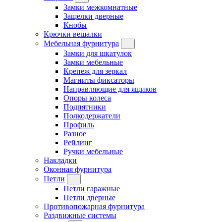
Замки межкомнатные
Защелки дверные
Кнобы
Крючки вешалки
Мебельная фурнитура
Замки для шкатулок
Замки мебельные
Крепеж для зеркал
Магниты фиксаторы
Направляющие для ящиков
Опоры колеса
Подпятники
Полкодержатели
Профиль
Разное
Рейлинг
Ручки мебельные
Накладки
Оконная фурнитура
Петли
Петли гаражные
Петли дверные
Противопожарная фурнитура
Раздвижные системы