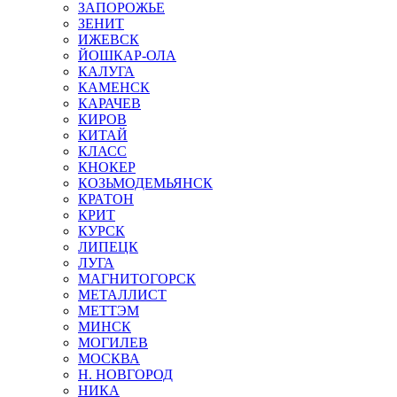
ЗАПОРОЖЬЕ
ЗЕНИТ
ИЖЕВСК
ЙОШКАР-ОЛА
КАЛУГА
КАМЕНСК
КАРАЧЕВ
КИРОВ
КИТАЙ
КЛАСС
КНОКЕР
КОЗЬМОДЕМЬЯНСК
КРАТОН
КРИТ
КУРСК
ЛИПЕЦК
ЛУГА
МАГНИТОГОРСК
МЕТАЛЛИСТ
МЕТТЭМ
МИНСК
МОГИЛЕВ
МОСКВА
Н. НОВГОРОД
НИКА