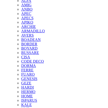
ALFA
AMIG
ANBO
APEC
APECS
APIKO
ARCHIE
ARMADILLO
AVERS
BOADEAN
BORDER
BOYARD
BUSSARE
CISA
CODE DECO
DORMA
FERRE
FUARO
GENESIS
GEZE
HARDI
HERMO
HOMЕ
ISPARUS
KALE