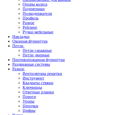
Опоры колеса
Подпятники
Полкодержатели
Профиль
Разное
Рейлинг
Ручки мебельные
Накладки
Оконная фурнитура
Петли
Петли гаражные
Петли дверные
Противопожарная фурнитура
Раздвижные системы
Разное
Вентиляторы решетки
Инструмент
Квадраты стяжки
Ключницы
Ответные планки
Пороги
Упоры
Цепочки
Цифры