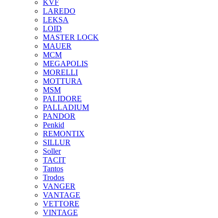
KVF
LAREDO
LEKSA
LOID
MASTER LOCK
MAUER
MCM
MEGAPOLIS
MORELLI
MOTTURA
MSM
PALIDORE
PALLADIUM
PANDOR
Penkid
REMONTIX
SILLUR
Soller
TACIT
Tantos
Trodos
VANGER
VANTAGE
VETTORE
VINTAGE