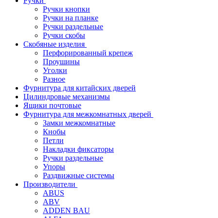
Ручки
Ручки кнопки
Ручки на планке
Ручки раздельные
Ручки скобы
Скобяные изделия
Перфорированный крепеж
Проушины
Уголки
Разное
Фурнитура для китайских дверей
Цилиндровые механизмы
Ящики почтовые
Фурнитура для межкомнатных дверей
Замки межкомнатные
Кнобы
Петли
Накладки фиксаторы
Ручки раздельные
Упоры
Раздвижные системы
Производители
ABUS
ABV
ADDEN BAU