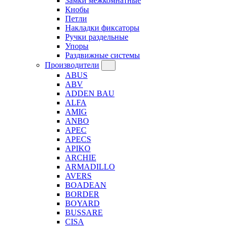
Замки межкомнатные
Кнобы
Петли
Накладки фиксаторы
Ручки раздельные
Упоры
Раздвижные системы
Производители
ABUS
ABV
ADDEN BAU
ALFA
AMIG
ANBO
APEC
APECS
APIKO
ARCHIE
ARMADILLO
AVERS
BOADEAN
BORDER
BOYARD
BUSSARE
CISA