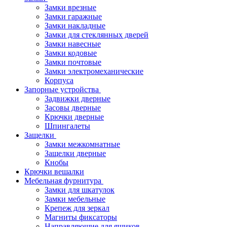
Замки врезные
Замки гаражные
Замки накладные
Замки для стеклянных дверей
Замки навесные
Замки кодовые
Замки почтовые
Замки электромеханические
Корпуса
Запорные устройства
Задвижки дверные
Засовы дверные
Крючки дверные
Шпингалеты
Защелки
Замки межкомнатные
Защелки дверные
Кнобы
Крючки вешалки
Мебельная фурнитура
Замки для шкатулок
Замки мебельные
Крепеж для зеркал
Магниты фиксаторы
Направляющие для ящиков