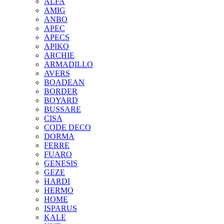
ALFA
AMIG
ANBO
APEC
APECS
APIKO
ARCHIE
ARMADILLO
AVERS
BOADEAN
BORDER
BOYARD
BUSSARE
CISA
CODE DECO
DORMA
FERRE
FUARO
GENESIS
GEZE
HARDI
HERMO
HOMЕ
ISPARUS
KALE