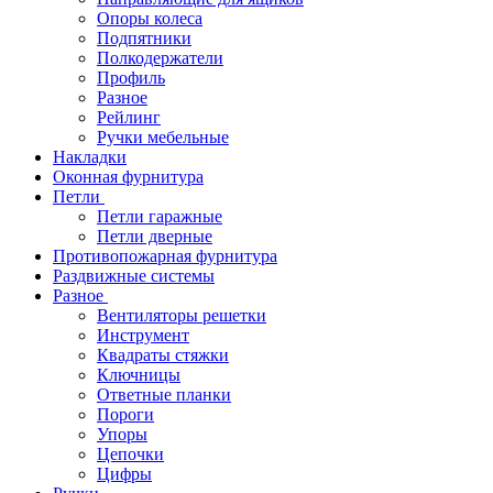
Опоры колеса
Подпятники
Полкодержатели
Профиль
Разное
Рейлинг
Ручки мебельные
Накладки
Оконная фурнитура
Петли
Петли гаражные
Петли дверные
Противопожарная фурнитура
Раздвижные системы
Разное
Вентиляторы решетки
Инструмент
Квадраты стяжки
Ключницы
Ответные планки
Пороги
Упоры
Цепочки
Цифры