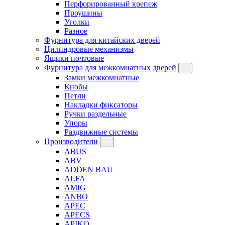
Перфорированный крепеж
Проушины
Уголки
Разное
Фурнитура для китайских дверей
Цилиндровые механизмы
Ящики почтовые
Фурнитура для межкомнатных дверей
Замки межкомнатные
Кнобы
Петли
Накладки фиксаторы
Ручки раздельные
Упоры
Раздвижные системы
Производители
ABUS
ABV
ADDEN BAU
ALFA
AMIG
ANBO
APEC
APECS
APIKO