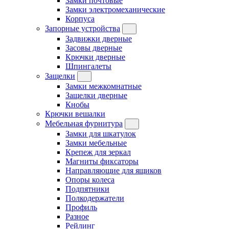
Замки почтовые
Замки электромеханические
Корпуса
Запорные устройства
Задвижки дверные
Засовы дверные
Крючки дверные
Шпингалеты
Защелки
Замки межкомнатные
Защелки дверные
Кнобы
Крючки вешалки
Мебельная фурнитура
Замки для шкатулок
Замки мебельные
Крепеж для зеркал
Магниты фиксаторы
Направляющие для ящиков
Опоры колеса
Подпятники
Полкодержатели
Профиль
Разное
Рейлинг