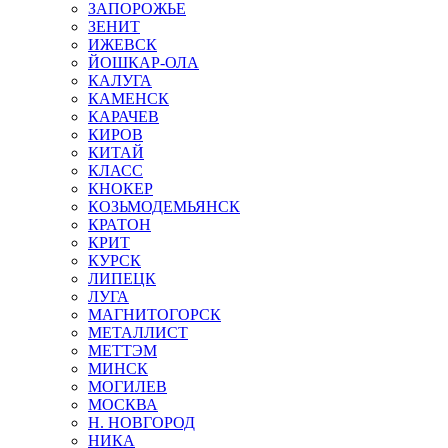
ЗАПОРОЖЬЕ
ЗЕНИТ
ИЖЕВСК
ЙОШКАР-ОЛА
КАЛУГА
КАМЕНСК
КАРАЧЕВ
КИРОВ
КИТАЙ
КЛАСС
КНОКЕР
КОЗЬМОДЕМЬЯНСК
КРАТОН
КРИТ
КУРСК
ЛИПЕЦК
ЛУГА
МАГНИТОГОРСК
МЕТАЛЛИСТ
МЕТТЭМ
МИНСК
МОГИЛЕВ
МОСКВА
Н. НОВГОРОД
НИКА