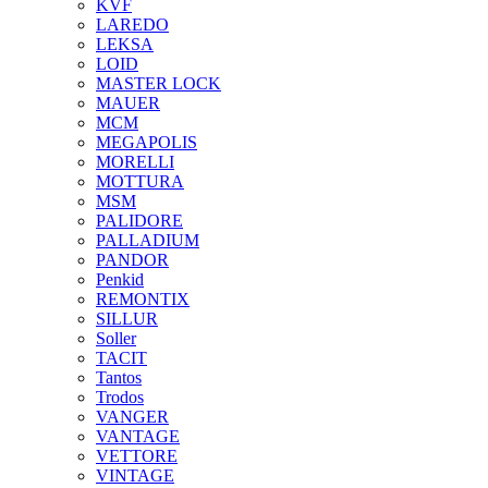
KVF
LAREDO
LEKSA
LOID
MASTER LOCK
MAUER
MCM
MEGAPOLIS
MORELLI
MOTTURA
MSM
PALIDORE
PALLADIUM
PANDOR
Penkid
REMONTIX
SILLUR
Soller
TACIT
Tantos
Trodos
VANGER
VANTAGE
VETTORE
VINTAGE