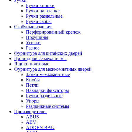
Ручки
Ручки кнопки
Ручки на планке
Ручки раздельные
Ручки скобы
Скобяные изделия
Перфорированный крепеж
Проушины
Уголки
Разное
Фурнитура для китайских дверей
Цилиндровые механизмы
Ящики почтовые
Фурнитура для межкомнатных дверей
Замки межкомнатные
Кнобы
Петли
Накладки фиксаторы
Ручки раздельные
Упоры
Раздвижные системы
Производители
ABUS
ABV
ADDEN BAU