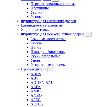
Перфорированный крепеж
Проушины
Уголки
Разное
Фурнитура для китайских дверей
Цилиндровые механизмы
Ящики почтовые
Фурнитура для межкомнатных дверей
Замки межкомнатные
Кнобы
Петли
Накладки фиксаторы
Ручки раздельные
Упоры
Раздвижные системы
Производители
ABUS
ABV
ADDEN BAU
ALFA
AMIG
ANBO
APEC
APECS