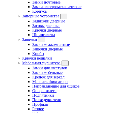
Замки почтовые
Замки электромеханические
Корпуса
Запорные устройства
Задвижки дверные
Засовы дверные
Крючки дверные
Шпингалеты
Защелки
Замки межкомнатные
Защелки дверные
Кнобы
Крючки вешалки
Мебельная фурнитура
Замки для шкатулок
Замки мебельные
Крепеж для зеркал
Магниты фиксаторы
Направляющие для ящиков
Опоры колеса
Подпятники
Полкодержатели
Профиль
Разное