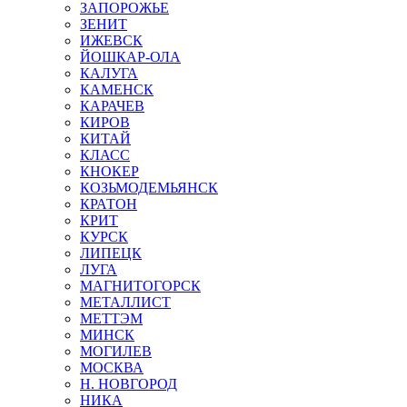
ЗАПОРОЖЬЕ
ЗЕНИТ
ИЖЕВСК
ЙОШКАР-ОЛА
КАЛУГА
КАМЕНСК
КАРАЧЕВ
КИРОВ
КИТАЙ
КЛАСС
КНОКЕР
КОЗЬМОДЕМЬЯНСК
КРАТОН
КРИТ
КУРСК
ЛИПЕЦК
ЛУГА
МАГНИТОГОРСК
МЕТАЛЛИСТ
МЕТТЭМ
МИНСК
МОГИЛЕВ
МОСКВА
Н. НОВГОРОД
НИКА