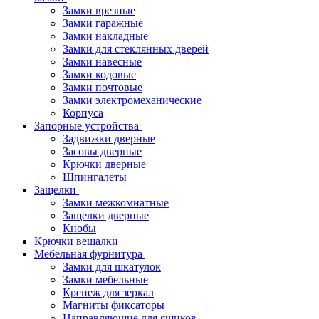
Замки врезные
Замки гаражные
Замки накладные
Замки для стеклянных дверей
Замки навесные
Замки кодовые
Замки почтовые
Замки электромеханические
Корпуса
Запорные устройства
Задвижки дверные
Засовы дверные
Крючки дверные
Шпингалеты
Защелки
Замки межкомнатные
Защелки дверные
Кнобы
Крючки вешалки
Мебельная фурнитура
Замки для шкатулок
Замки мебельные
Крепеж для зеркал
Магниты фиксаторы
Направляющие для ящиков