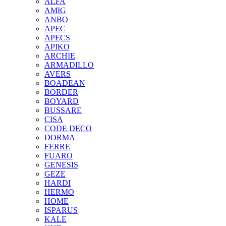
ALFA
AMIG
ANBO
APEC
APECS
APIKO
ARCHIE
ARMADILLO
AVERS
BOADEAN
BORDER
BOYARD
BUSSARE
CISA
CODE DECO
DORMA
FERRE
FUARO
GENESIS
GEZE
HARDI
HERMO
HOMЕ
ISPARUS
KALE