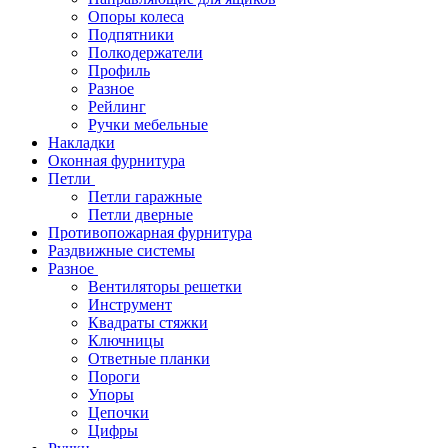
Опоры колеса
Подпятники
Полкодержатели
Профиль
Разное
Рейлинг
Ручки мебельные
Накладки
Оконная фурнитура
Петли
Петли гаражные
Петли дверные
Противопожарная фурнитура
Раздвижные системы
Разное
Вентиляторы решетки
Инструмент
Квадраты стяжки
Ключницы
Ответные планки
Пороги
Упоры
Цепочки
Цифры