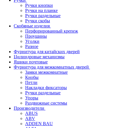
Ручки
Ручки кнопки
Ручки на планке
Ручки раздельные
Ручки скобы
Скобяные изделия
Перфорированный крепеж
Проушины
Уголки
Разное
Фурнитура для китайских дверей
Цилиндровые механизмы
Ящики почтовые
Фурнитура для межкомнатных дверей
Замки межкомнатные
Кнобы
Петли
Накладки фиксаторы
Ручки раздельные
Упоры
Раздвижные системы
Производители
ABUS
ABV
ADDEN BAU