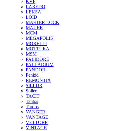
KVF
LAREDO
LEKSA
LOID
MASTER LOCK
MAUER
MCM
MEGAPOLIS
MORELLI
MOTTURA
MSM
PALIDORE
PALLADIUM
PANDOR
Penkid
REMONTIX
SILLUR
Soller
TACIT
Tantos
Trodos
VANGER
VANTAGE
VETTORE
VINTAGE