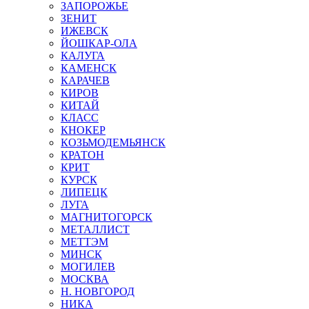
ЗАПОРОЖЬЕ
ЗЕНИТ
ИЖЕВСК
ЙОШКАР-ОЛА
КАЛУГА
КАМЕНСК
КАРАЧЕВ
КИРОВ
КИТАЙ
КЛАСС
КНОКЕР
КОЗЬМОДЕМЬЯНСК
КРАТОН
КРИТ
КУРСК
ЛИПЕЦК
ЛУГА
МАГНИТОГОРСК
МЕТАЛЛИСТ
МЕТТЭМ
МИНСК
МОГИЛЕВ
МОСКВА
Н. НОВГОРОД
НИКА