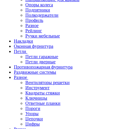
Опоры колеса
Подпятники
Полкодержатели
Профиль
Разное
Рейлинг
Ручки мебельные
Накладки
Оконная фурнитура
Петли
Петли гаражные
Петли дверные
Противопожарная фурнитура
Раздвижные системы
Разное
Вентиляторы решетки
Инструмент
Квадраты стяжки
Ключницы
Ответные планки
Пороги
Упоры
Цепочки
Цифры