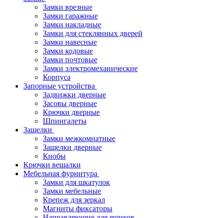
Замки врезные
Замки гаражные
Замки накладные
Замки для стеклянных дверей
Замки навесные
Замки кодовые
Замки почтовые
Замки электромеханические
Корпуса
Запорные устройства
Задвижки дверные
Засовы дверные
Крючки дверные
Шпингалеты
Защелки
Замки межкомнатные
Защелки дверные
Кнобы
Крючки вешалки
Мебельная фурнитура
Замки для шкатулок
Замки мебельные
Крепеж для зеркал
Магниты фиксаторы
Направляющие для ящиков