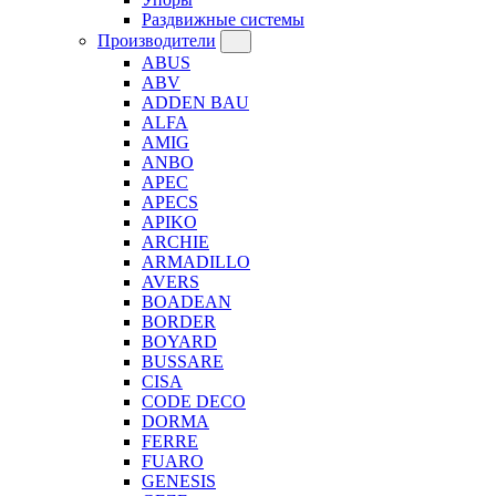
Раздвижные системы
Производители
ABUS
ABV
ADDEN BAU
ALFA
AMIG
ANBO
APEC
APECS
APIKO
ARCHIE
ARMADILLO
AVERS
BOADEAN
BORDER
BOYARD
BUSSARE
CISA
CODE DECO
DORMA
FERRE
FUARO
GENESIS