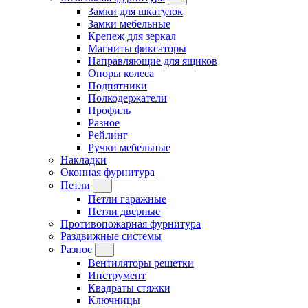
Замки для шкатулок
Замки мебельные
Крепеж для зеркал
Магниты фиксаторы
Направляющие для ящиков
Опоры колеса
Подпятники
Полкодержатели
Профиль
Разное
Рейлинг
Ручки мебельные
Накладки
Оконная фурнитура
Петли
Петли гаражные
Петли дверные
Противопожарная фурнитура
Раздвижные системы
Разное
Вентиляторы решетки
Инструмент
Квадраты стяжки
Ключницы