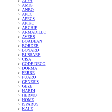
ALFA
AMIG
ANBO
APEC
APECS
APIKO
ARCHIE
ARMADILLO
AVERS
BOADEAN
BORDER
BOYARD
BUSSARE
CISA
CODE DECO
DORMA
FERRE
FUARO
GENESIS
GEZE
HARDI
HERMO
HOMЕ
ISPARUS
KALE