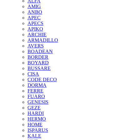
ALFA
AMIG
ANBO
APEC
APECS
APIKO
ARCHIE
ARMADILLO
AVERS
BOADEAN
BORDER
BOYARD
BUSSARE
CISA
CODE DECO
DORMA
FERRE
FUARO
GENESIS
GEZE
HARDI
HERMO
HOMЕ
ISPARUS
KALE