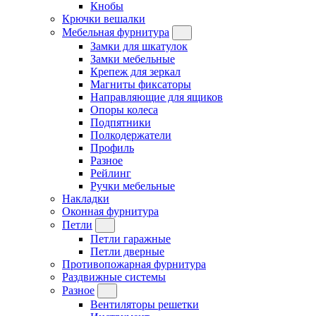
Кнобы
Крючки вешалки
Мебельная фурнитура
Замки для шкатулок
Замки мебельные
Крепеж для зеркал
Магниты фиксаторы
Направляющие для ящиков
Опоры колеса
Подпятники
Полкодержатели
Профиль
Разное
Рейлинг
Ручки мебельные
Накладки
Оконная фурнитура
Петли
Петли гаражные
Петли дверные
Противопожарная фурнитура
Раздвижные системы
Разное
Вентиляторы решетки