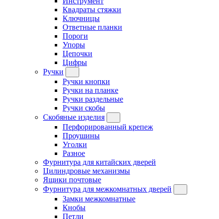
Инструмент
Квадраты стяжки
Ключницы
Ответные планки
Пороги
Упоры
Цепочки
Цифры
Ручки
Ручки кнопки
Ручки на планке
Ручки раздельные
Ручки скобы
Скобяные изделия
Перфорированный крепеж
Проушины
Уголки
Разное
Фурнитура для китайских дверей
Цилиндровые механизмы
Ящики почтовые
Фурнитура для межкомнатных дверей
Замки межкомнатные
Кнобы
Петли