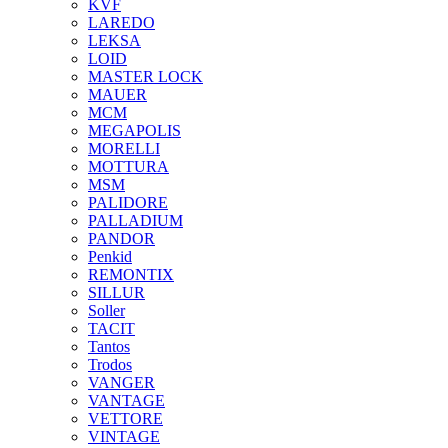
KVF
LAREDO
LEKSA
LOID
MASTER LOCK
MAUER
MCM
MEGAPOLIS
MORELLI
MOTTURA
MSM
PALIDORE
PALLADIUM
PANDOR
Penkid
REMONTIX
SILLUR
Soller
TACIT
Tantos
Trodos
VANGER
VANTAGE
VETTORE
VINTAGE