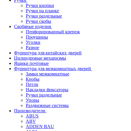
Ручки
Ручки кнопки
Ручки на планке
Ручки раздельные
Ручки скобы
Скобяные изделия
Перфорированный крепеж
Проушины
Уголки
Разное
Фурнитура для китайских дверей
Цилиндровые механизмы
Ящики почтовые
Фурнитура для межкомнатных дверей
Замки межкомнатные
Кнобы
Петли
Накладки фиксаторы
Ручки раздельные
Упоры
Раздвижные системы
Производители
ABUS
ABV
ADDEN BAU