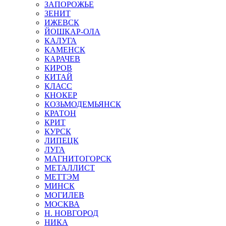
ЗАПОРОЖЬЕ
ЗЕНИТ
ИЖЕВСК
ЙОШКАР-ОЛА
КАЛУГА
КАМЕНСК
КАРАЧЕВ
КИРОВ
КИТАЙ
КЛАСС
КНОКЕР
КОЗЬМОДЕМЬЯНСК
КРАТОН
КРИТ
КУРСК
ЛИПЕЦК
ЛУГА
МАГНИТОГОРСК
МЕТАЛЛИСТ
МЕТТЭМ
МИНСК
МОГИЛЕВ
МОСКВА
Н. НОВГОРОД
НИКА