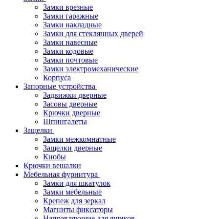
Замки врезные
Замки гаражные
Замки накладные
Замки для стеклянных дверей
Замки навесные
Замки кодовые
Замки почтовые
Замки электромеханические
Корпуса
Запорные устройства
Задвижки дверные
Засовы дверные
Крючки дверные
Шпингалеты
Защелки
Замки межкомнатные
Защелки дверные
Кнобы
Крючки вешалки
Мебельная фурнитура
Замки для шкатулок
Замки мебельные
Крепеж для зеркал
Магниты фиксаторы
Направляющие для ящиков