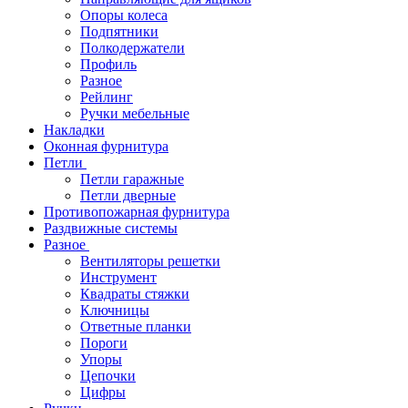
Опоры колеса
Подпятники
Полкодержатели
Профиль
Разное
Рейлинг
Ручки мебельные
Накладки
Оконная фурнитура
Петли
Петли гаражные
Петли дверные
Противопожарная фурнитура
Раздвижные системы
Разное
Вентиляторы решетки
Инструмент
Квадраты стяжки
Ключницы
Ответные планки
Пороги
Упоры
Цепочки
Цифры