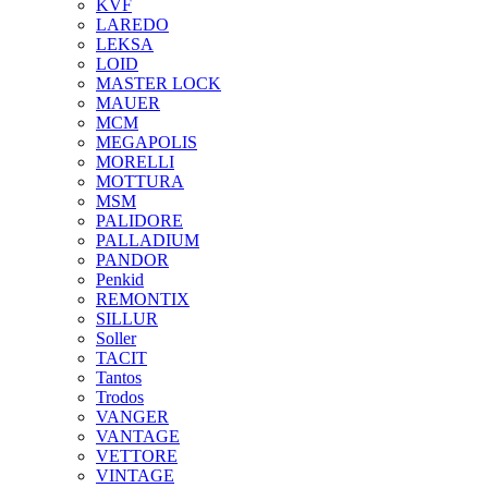
KVF
LAREDO
LEKSA
LOID
MASTER LOCK
MAUER
MCM
MEGAPOLIS
MORELLI
MOTTURA
MSM
PALIDORE
PALLADIUM
PANDOR
Penkid
REMONTIX
SILLUR
Soller
TACIT
Tantos
Trodos
VANGER
VANTAGE
VETTORE
VINTAGE