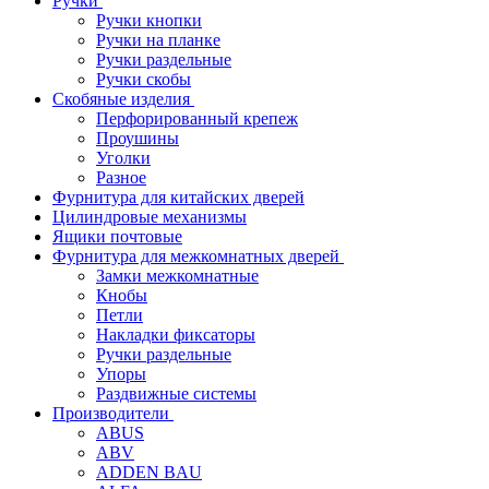
Ручки
Ручки кнопки
Ручки на планке
Ручки раздельные
Ручки скобы
Скобяные изделия
Перфорированный крепеж
Проушины
Уголки
Разное
Фурнитура для китайских дверей
Цилиндровые механизмы
Ящики почтовые
Фурнитура для межкомнатных дверей
Замки межкомнатные
Кнобы
Петли
Накладки фиксаторы
Ручки раздельные
Упоры
Раздвижные системы
Производители
ABUS
ABV
ADDEN BAU