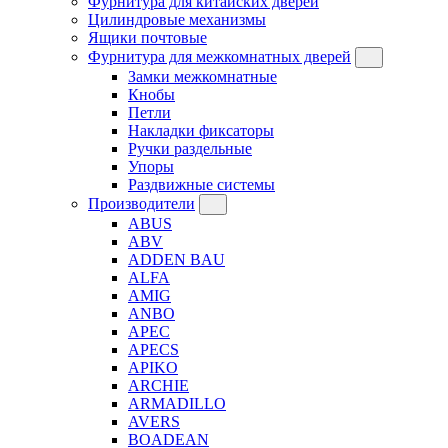
Фурнитура для китайских дверей
Цилиндровые механизмы
Ящики почтовые
Фурнитура для межкомнатных дверей
Замки межкомнатные
Кнобы
Петли
Накладки фиксаторы
Ручки раздельные
Упоры
Раздвижные системы
Производители
ABUS
ABV
ADDEN BAU
ALFA
AMIG
ANBO
APEC
APECS
APIKO
ARCHIE
ARMADILLO
AVERS
BOADEAN