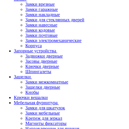
Замки врезные
Замки гаражные
Замки накладные
Замки для стеклянных дверей
Замки навесные
Замки кодовые
Замки почтовые
Замки электромеханические
Корпуса
Запорные устройства
Задвижки дверные
Засовы дверные
Крючки дверные
Шпингалеты
Защелки
Замки межкомнатные
Защелки дверные
Кнобы
Крючки вешалки
Мебельная фурнитура
Замки для шкатулок
Замки мебельные
Крепеж для зеркал
Магниты фиксаторы
Направляющие для ящиков