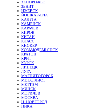
ЗАПОРОЖЬЕ
ЗЕНИТ
ИЖЕВСК
ЙОШКАР-ОЛА
КАЛУГА
КАМЕНСК
КАРАЧЕВ
КИРОВ
КИТАЙ
КЛАСС
КНОКЕР
КОЗЬМОДЕМЬЯНСК
КРАТОН
КРИТ
КУРСК
ЛИПЕЦК
ЛУГА
МАГНИТОГОРСК
МЕТАЛЛИСТ
МЕТТЭМ
МИНСК
МОГИЛЕВ
МОСКВА
Н. НОВГОРОД
НИКА