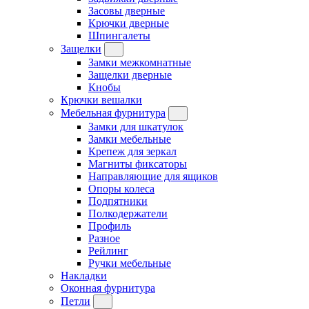
Засовы дверные
Крючки дверные
Шпингалеты
Защелки
Замки межкомнатные
Защелки дверные
Кнобы
Крючки вешалки
Мебельная фурнитура
Замки для шкатулок
Замки мебельные
Крепеж для зеркал
Магниты фиксаторы
Направляющие для ящиков
Опоры колеса
Подпятники
Полкодержатели
Профиль
Разное
Рейлинг
Ручки мебельные
Накладки
Оконная фурнитура
Петли