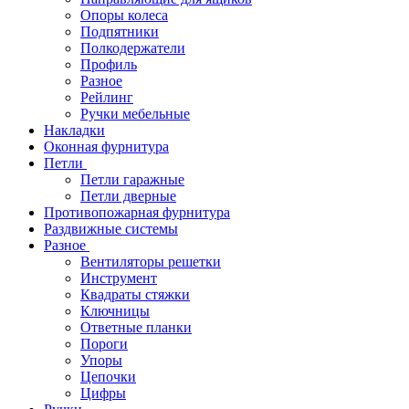
Опоры колеса
Подпятники
Полкодержатели
Профиль
Разное
Рейлинг
Ручки мебельные
Накладки
Оконная фурнитура
Петли
Петли гаражные
Петли дверные
Противопожарная фурнитура
Раздвижные системы
Разное
Вентиляторы решетки
Инструмент
Квадраты стяжки
Ключницы
Ответные планки
Пороги
Упоры
Цепочки
Цифры