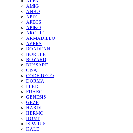
ALFA
AMIG
ANBO
APEC
APECS
APIKO
ARCHIE
ARMADILLO
AVERS
BOADEAN
BORDER
BOYARD
BUSSARE
CISA
CODE DECO
DORMA
FERRE
FUARO
GENESIS
GEZE
HARDI
HERMO
HOMЕ
ISPARUS
KALE