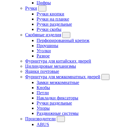
Цифры
Ручки
Ручки кнопки
Ручки на планке
Ручки раздельные
Ручки скобы
Скобяные изделия
Перфорированный крепеж
Проушины
Уголки
Разное
Фурнитура для китайских дверей
Цилиндровые механизмы
Ящики почтовые
Фурнитура для межкомнатных дверей
Замки межкомнатные
Кнобы
Петли
Накладки фиксаторы
Ручки раздельные
Упоры
Раздвижные системы
Производители
ABUS