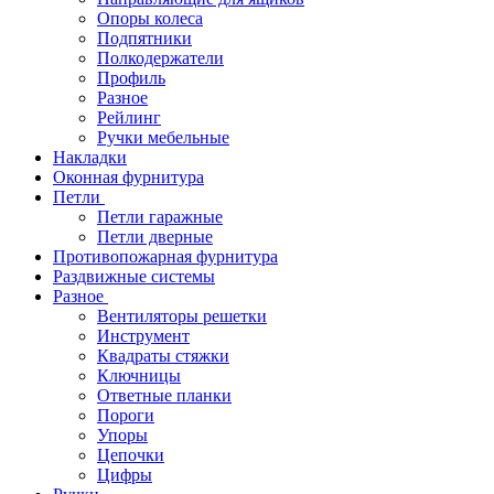
Опоры колеса
Подпятники
Полкодержатели
Профиль
Разное
Рейлинг
Ручки мебельные
Накладки
Оконная фурнитура
Петли
Петли гаражные
Петли дверные
Противопожарная фурнитура
Раздвижные системы
Разное
Вентиляторы решетки
Инструмент
Квадраты стяжки
Ключницы
Ответные планки
Пороги
Упоры
Цепочки
Цифры