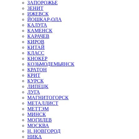
ЗАПОРОЖЬЕ
ЗЕНИТ
ИЖЕВСК
ЙОШКАР-ОЛА
КАЛУГА
КАМЕНСК
КАРАЧЕВ
КИРОВ
КИТАЙ
КЛАСС
КНОКЕР
КОЗЬМОДЕМЬЯНСК
КРАТОН
КРИТ
КУРСК
ЛИПЕЦК
ЛУГА
МАГНИТОГОРСК
МЕТАЛЛИСТ
МЕТТЭМ
МИНСК
МОГИЛЕВ
МОСКВА
Н. НОВГОРОД
НИКА