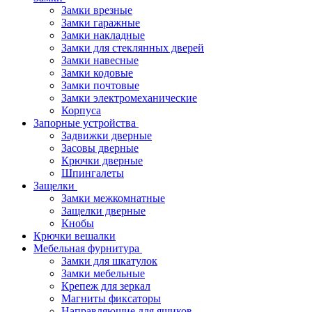
Замки врезные
Замки гаражные
Замки накладные
Замки для стеклянных дверей
Замки навесные
Замки кодовые
Замки почтовые
Замки электромеханические
Корпуса
Запорные устройства
Задвижки дверные
Засовы дверные
Крючки дверные
Шпингалеты
Защелки
Замки межкомнатные
Защелки дверные
Кнобы
Крючки вешалки
Мебельная фурнитура
Замки для шкатулок
Замки мебельные
Крепеж для зеркал
Магниты фиксаторы
Направляющие для ящиков