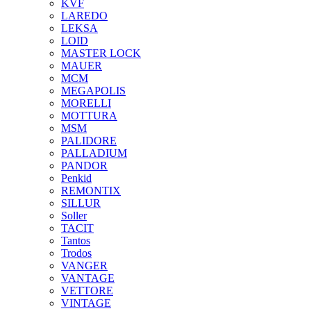
KVF
LAREDO
LEKSA
LOID
MASTER LOCK
MAUER
MCM
MEGAPOLIS
MORELLI
MOTTURA
MSM
PALIDORE
PALLADIUM
PANDOR
Penkid
REMONTIX
SILLUR
Soller
TACIT
Tantos
Trodos
VANGER
VANTAGE
VETTORE
VINTAGE