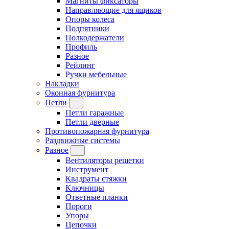
Магниты фиксаторы
Направляющие для ящиков
Опоры колеса
Подпятники
Полкодержатели
Профиль
Разное
Рейлинг
Ручки мебельные
Накладки
Оконная фурнитура
Петли
Петли гаражные
Петли дверные
Противопожарная фурнитура
Раздвижные системы
Разное
Вентиляторы решетки
Инструмент
Квадраты стяжки
Ключницы
Ответные планки
Пороги
Упоры
Цепочки