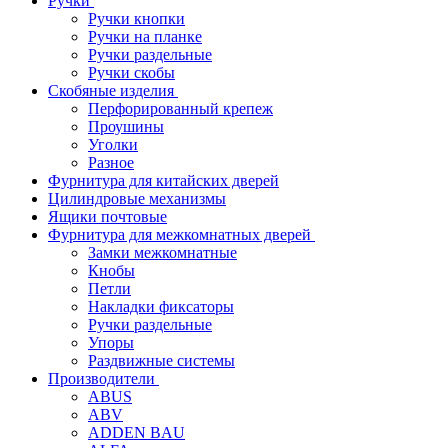
Ручки
Ручки кнопки
Ручки на планке
Ручки раздельные
Ручки скобы
Скобяные изделия
Перфорированный крепеж
Проушины
Уголки
Разное
Фурнитура для китайских дверей
Цилиндровые механизмы
Ящики почтовые
Фурнитура для межкомнатных дверей
Замки межкомнатные
Кнобы
Петли
Накладки фиксаторы
Ручки раздельные
Упоры
Раздвижные системы
Производители
ABUS
ABV
ADDEN BAU