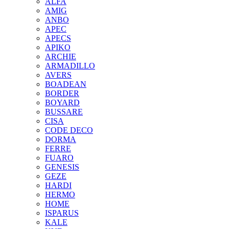
ALFA
AMIG
ANBO
APEC
APECS
APIKO
ARCHIE
ARMADILLO
AVERS
BOADEAN
BORDER
BOYARD
BUSSARE
CISA
CODE DECO
DORMA
FERRE
FUARO
GENESIS
GEZE
HARDI
HERMO
HOMЕ
ISPARUS
KALE