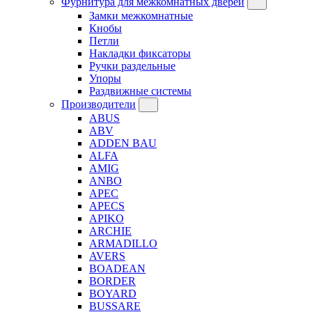
Фурнитура для межкомнатных дверей
Замки межкомнатные
Кнобы
Петли
Накладки фиксаторы
Ручки раздельные
Упоры
Раздвижные системы
Производители
ABUS
ABV
ADDEN BAU
ALFA
AMIG
ANBO
APEC
APECS
APIKO
ARCHIE
ARMADILLO
AVERS
BOADEAN
BORDER
BOYARD
BUSSARE