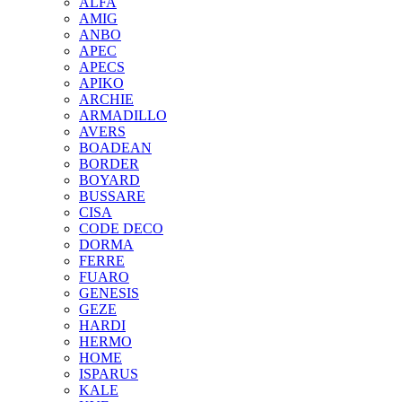
ALFA
AMIG
ANBO
APEC
APECS
APIKO
ARCHIE
ARMADILLO
AVERS
BOADEAN
BORDER
BOYARD
BUSSARE
CISA
CODE DECO
DORMA
FERRE
FUARO
GENESIS
GEZE
HARDI
HERMO
HOMЕ
ISPARUS
KALE