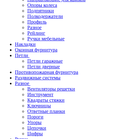
Опоры колеса
Подпятники
Полкодержатели
Профиль
Разное
Рейлинг
Ручки мебельные
Накладки
Оконная фурнитура
Петли
Петли гаражные
Петли дверные
Противопожарная фурнитура
Раздвижные системы
Разное
Вентиляторы решетки
Инструмент
Квадраты стяжки
Ключницы
Ответные планки
Пороги
Упоры
Цепочки
Цифры