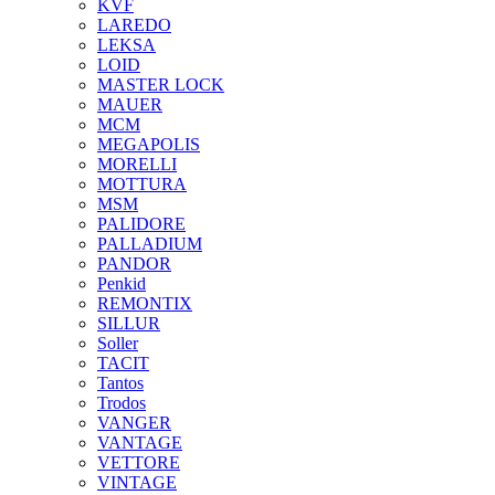
KVF
LAREDO
LEKSA
LOID
MASTER LOCK
MAUER
MCM
MEGAPOLIS
MORELLI
MOTTURA
MSM
PALIDORE
PALLADIUM
PANDOR
Penkid
REMONTIX
SILLUR
Soller
TACIT
Tantos
Trodos
VANGER
VANTAGE
VETTORE
VINTAGE