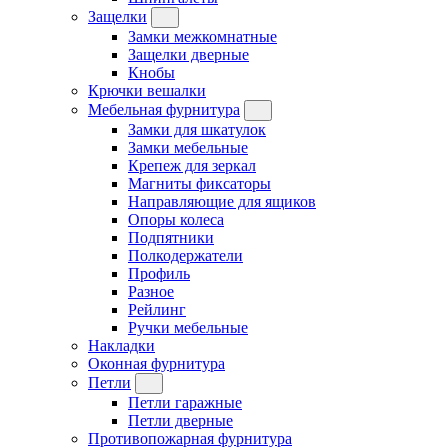
Защелки
Замки межкомнатные
Защелки дверные
Кнобы
Крючки вешалки
Мебельная фурнитура
Замки для шкатулок
Замки мебельные
Крепеж для зеркал
Магниты фиксаторы
Направляющие для ящиков
Опоры колеса
Подпятники
Полкодержатели
Профиль
Разное
Рейлинг
Ручки мебельные
Накладки
Оконная фурнитура
Петли
Петли гаражные
Петли дверные
Противопожарная фурнитура