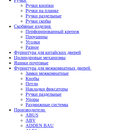
Ручки
Ручки кнопки
Ручки на планке
Ручки раздельные
Ручки скобы
Скобяные изделия
Перфорированный крепеж
Проушины
Уголки
Разное
Фурнитура для китайских дверей
Цилиндровые механизмы
Ящики почтовые
Фурнитура для межкомнатных дверей
Замки межкомнатные
Кнобы
Петли
Накладки фиксаторы
Ручки раздельные
Упоры
Раздвижные системы
Производители
ABUS
ABV
ADDEN BAU