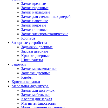
Замки врезные
Замки гаражные
Замки накладные
Замки для стеклянных дверей
Замки навесные
Замки кодовые
Замки почтовые
Замки электромеханические
Корпуса
Запорные устройства
Задвижки дверные
Засовы дверные
Крючки дверные
Шпингалеты
Защелки
Замки межкомнатные
Защелки дверные
Кнобы
Крючки вешалки
Мебельная фурнитура
Замки для шкатулок
Замки мебельные
Крепеж для зеркал
Магниты фиксаторы
Направляющие для ящиков