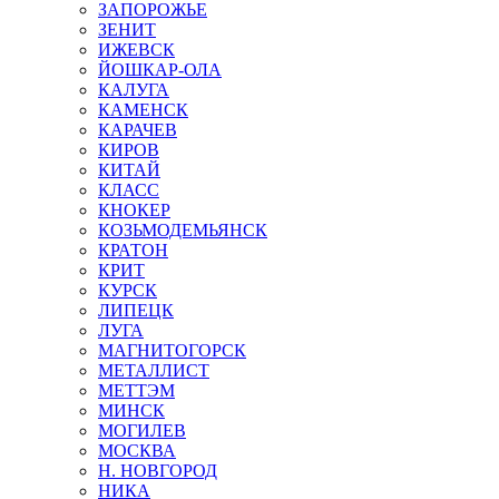
ЗАПОРОЖЬЕ
ЗЕНИТ
ИЖЕВСК
ЙОШКАР-ОЛА
КАЛУГА
КАМЕНСК
КАРАЧЕВ
КИРОВ
КИТАЙ
КЛАСС
КНОКЕР
КОЗЬМОДЕМЬЯНСК
КРАТОН
КРИТ
КУРСК
ЛИПЕЦК
ЛУГА
МАГНИТОГОРСК
МЕТАЛЛИСТ
МЕТТЭМ
МИНСК
МОГИЛЕВ
МОСКВА
Н. НОВГОРОД
НИКА