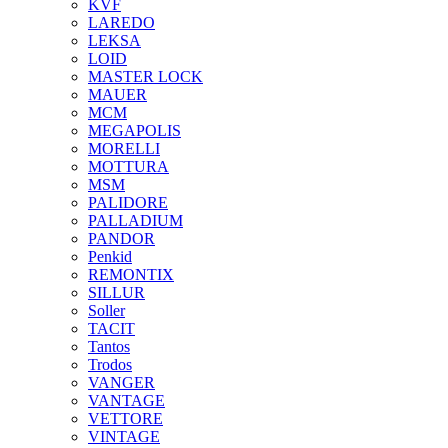
KVF
LAREDO
LEKSA
LOID
MASTER LOCK
MAUER
MCM
MEGAPOLIS
MORELLI
MOTTURA
MSM
PALIDORE
PALLADIUM
PANDOR
Penkid
REMONTIX
SILLUR
Soller
TACIT
Tantos
Trodos
VANGER
VANTAGE
VETTORE
VINTAGE