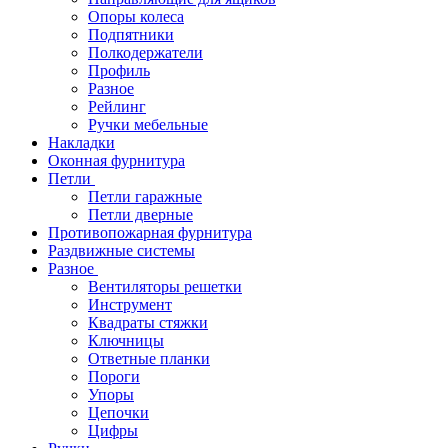
Опоры колеса
Подпятники
Полкодержатели
Профиль
Разное
Рейлинг
Ручки мебельные
Накладки
Оконная фурнитура
Петли
Петли гаражные
Петли дверные
Противопожарная фурнитура
Раздвижные системы
Разное
Вентиляторы решетки
Инструмент
Квадраты стяжки
Ключницы
Ответные планки
Пороги
Упоры
Цепочки
Цифры