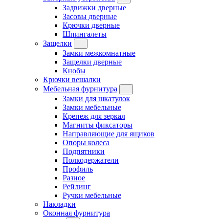
Задвижки дверные
Засовы дверные
Крючки дверные
Шпингалеты
Защелки
Замки межкомнатные
Защелки дверные
Кнобы
Крючки вешалки
Мебельная фурнитура
Замки для шкатулок
Замки мебельные
Крепеж для зеркал
Магниты фиксаторы
Направляющие для ящиков
Опоры колеса
Подпятники
Полкодержатели
Профиль
Разное
Рейлинг
Ручки мебельные
Накладки
Оконная фурнитура