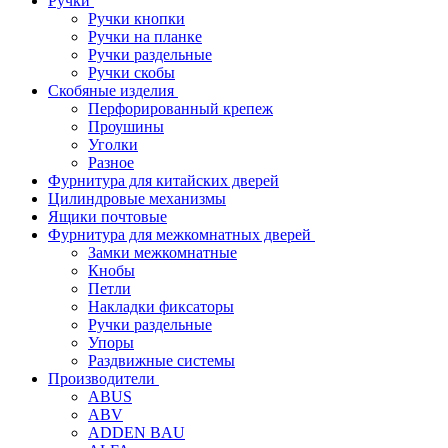
Ручки
Ручки кнопки
Ручки на планке
Ручки раздельные
Ручки скобы
Скобяные изделия
Перфорированный крепеж
Проушины
Уголки
Разное
Фурнитура для китайских дверей
Цилиндровые механизмы
Ящики почтовые
Фурнитура для межкомнатных дверей
Замки межкомнатные
Кнобы
Петли
Накладки фиксаторы
Ручки раздельные
Упоры
Раздвижные системы
Производители
ABUS
ABV
ADDEN BAU