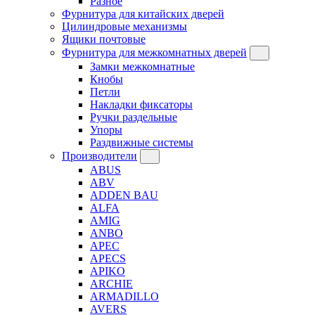
Разное
Фурнитура для китайских дверей
Цилиндровые механизмы
Ящики почтовые
Фурнитура для межкомнатных дверей
Замки межкомнатные
Кнобы
Петли
Накладки фиксаторы
Ручки раздельные
Упоры
Раздвижные системы
Производители
ABUS
ABV
ADDEN BAU
ALFA
AMIG
ANBO
APEC
APECS
APIKO
ARCHIE
ARMADILLO
AVERS