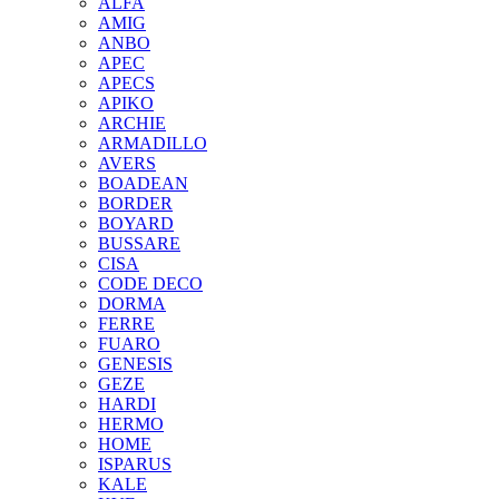
ALFA
AMIG
ANBO
APEC
APECS
APIKO
ARCHIE
ARMADILLO
AVERS
BOADEAN
BORDER
BOYARD
BUSSARE
CISA
CODE DECO
DORMA
FERRE
FUARO
GENESIS
GEZE
HARDI
HERMO
HOMЕ
ISPARUS
KALE