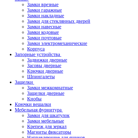
Замки врезные
Замки гаражные
Замки накладные
Замки для стеклянных дверей
Замки навесные
Замки кодовые
Замки почтовые
Замки электромеханические
Корпуса
Запорные устройства
Задвижки дверные
Засовы дверные
Крючки дверные
Шпингалеты
Защелки
Замки межкомнатные
Защелки дверные
Кнобы
Крючки вешалки
Мебельная фурнитура
Замки для шкатулок
Замки мебельные
Крепеж для зеркал
Магниты фиксаторы
Направляющие для ящиков