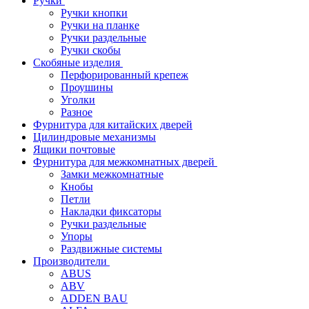
Ручки
Ручки кнопки
Ручки на планке
Ручки раздельные
Ручки скобы
Скобяные изделия
Перфорированный крепеж
Проушины
Уголки
Разное
Фурнитура для китайских дверей
Цилиндровые механизмы
Ящики почтовые
Фурнитура для межкомнатных дверей
Замки межкомнатные
Кнобы
Петли
Накладки фиксаторы
Ручки раздельные
Упоры
Раздвижные системы
Производители
ABUS
ABV
ADDEN BAU