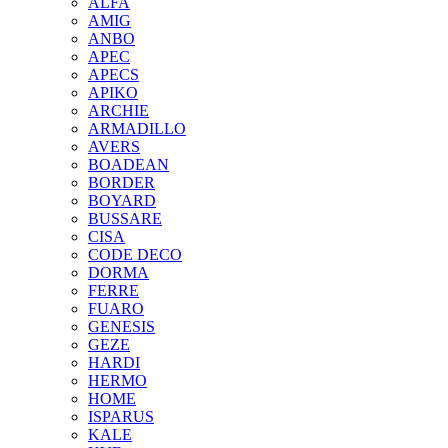
ALFA
AMIG
ANBO
APEC
APECS
APIKO
ARCHIE
ARMADILLO
AVERS
BOADEAN
BORDER
BOYARD
BUSSARE
CISA
CODE DECO
DORMA
FERRE
FUARO
GENESIS
GEZE
HARDI
HERMO
HOMЕ
ISPARUS
KALE