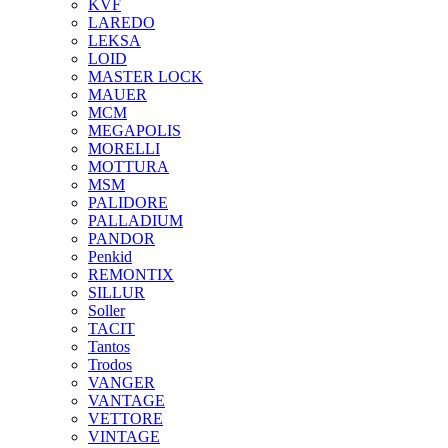
KVF
LAREDO
LEKSA
LOID
MASTER LOCK
MAUER
MCM
MEGAPOLIS
MORELLI
MOTTURA
MSM
PALIDORE
PALLADIUM
PANDOR
Penkid
REMONTIX
SILLUR
Soller
TACIT
Tantos
Trodos
VANGER
VANTAGE
VETTORE
VINTAGE