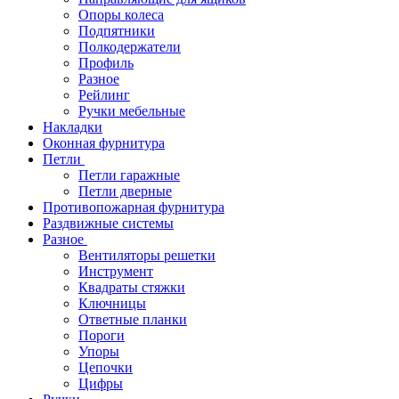
Опоры колеса
Подпятники
Полкодержатели
Профиль
Разное
Рейлинг
Ручки мебельные
Накладки
Оконная фурнитура
Петли
Петли гаражные
Петли дверные
Противопожарная фурнитура
Раздвижные системы
Разное
Вентиляторы решетки
Инструмент
Квадраты стяжки
Ключницы
Ответные планки
Пороги
Упоры
Цепочки
Цифры