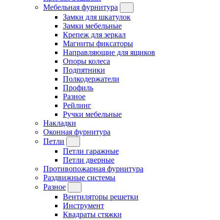
Мебельная фурнитура
Замки для шкатулок
Замки мебельные
Крепеж для зеркал
Магниты фиксаторы
Направляющие для ящиков
Опоры колеса
Подпятники
Полкодержатели
Профиль
Разное
Рейлинг
Ручки мебельные
Накладки
Оконная фурнитура
Петли
Петли гаражные
Петли дверные
Противопожарная фурнитура
Раздвижные системы
Разное
Вентиляторы решетки
Инструмент
Квадраты стяжки