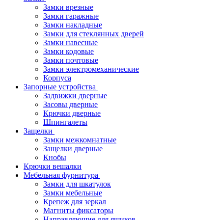
Замки врезные
Замки гаражные
Замки накладные
Замки для стеклянных дверей
Замки навесные
Замки кодовые
Замки почтовые
Замки электромеханические
Корпуса
Запорные устройства
Задвижки дверные
Засовы дверные
Крючки дверные
Шпингалеты
Защелки
Замки межкомнатные
Защелки дверные
Кнобы
Крючки вешалки
Мебельная фурнитура
Замки для шкатулок
Замки мебельные
Крепеж для зеркал
Магниты фиксаторы
Направляющие для ящиков