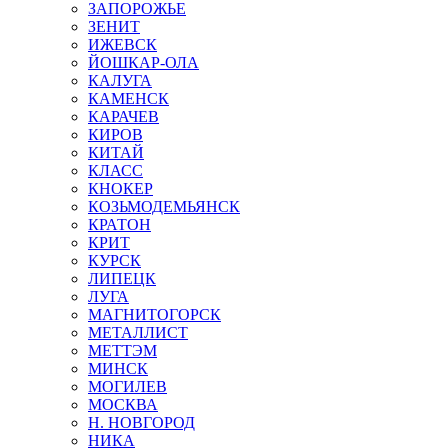
ЗАПОРОЖЬЕ
ЗЕНИТ
ИЖЕВСК
ЙОШКАР-ОЛА
КАЛУГА
КАМЕНСК
КАРАЧЕВ
КИРОВ
КИТАЙ
КЛАСС
КНОКЕР
КОЗЬМОДЕМЬЯНСК
КРАТОН
КРИТ
КУРСК
ЛИПЕЦК
ЛУГА
МАГНИТОГОРСК
МЕТАЛЛИСТ
МЕТТЭМ
МИНСК
МОГИЛЕВ
МОСКВА
Н. НОВГОРОД
НИКА