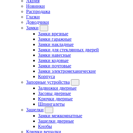
Акция
Новинки
Распродажа
Глазки
Доводчики
Замки
Замки врезные
Замки гаражные
Замки накладные
Замки для стеклянных дверей
Замки навесные
Замки кодовые
Замки почтовые
Замки электромеханические
Корпуса
Запорные устройства
Задвижки дверные
Засовы дверные
Крючки дверные
Шпингалеты
Защелки
Замки межкомнатные
Защелки дверные
Кнобы
Крючки вешалки