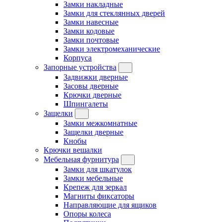
Замки накладные
Замки для стеклянных дверей
Замки навесные
Замки кодовые
Замки почтовые
Замки электромеханические
Корпуса
Запорные устройства
Задвижки дверные
Засовы дверные
Крючки дверные
Шпингалеты
Защелки
Замки межкомнатные
Защелки дверные
Кнобы
Крючки вешалки
Мебельная фурнитура
Замки для шкатулок
Замки мебельные
Крепеж для зеркал
Магниты фиксаторы
Направляющие для ящиков
Опоры колеса