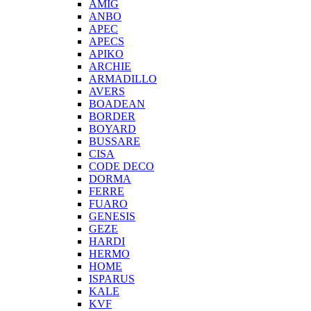
AMIG
ANBO
APEC
APECS
APIKO
ARCHIE
ARMADILLO
AVERS
BOADEAN
BORDER
BOYARD
BUSSARE
CISA
CODE DECO
DORMA
FERRE
FUARO
GENESIS
GEZE
HARDI
HERMO
HOMЕ
ISPARUS
KALE
KVF