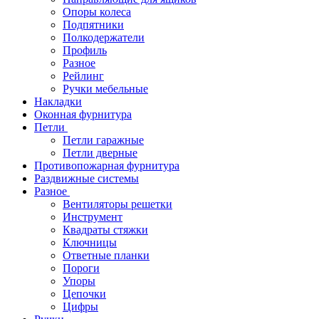
Опоры колеса
Подпятники
Полкодержатели
Профиль
Разное
Рейлинг
Ручки мебельные
Накладки
Оконная фурнитура
Петли
Петли гаражные
Петли дверные
Противопожарная фурнитура
Раздвижные системы
Разное
Вентиляторы решетки
Инструмент
Квадраты стяжки
Ключницы
Ответные планки
Пороги
Упоры
Цепочки
Цифры