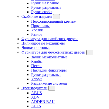
Ручки на планке
Ручки раздельные
Ручки скобы
Скобяные изделия
Перфорированный крепеж
Проушины
Уголки
Разное
Фурнитура для китайских дверей
Цилиндровые механизмы
Ящики почтовые
Фурнитура для межкомнатных дверей
Замки межкомнатные
Кнобы
Петли
Накладки фиксаторы
Ручки раздельные
Упоры
Раздвижные системы
Производители
ABUS
ABV
ADDEN BAU
ALFA