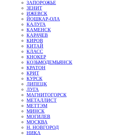
ЗАПОРОЖЬЕ
ЗЕНИТ
ИЖЕВСК
ЙОШКАР-ОЛА
КАЛУГА
КАМЕНСК
КАРАЧЕВ
КИРОВ
КИТАЙ
КЛАСС
КНОКЕР
КОЗЬМОДЕМЬЯНСК
КРАТОН
КРИТ
КУРСК
ЛИПЕЦК
ЛУГА
МАГНИТОГОРСК
МЕТАЛЛИСТ
МЕТТЭМ
МИНСК
МОГИЛЕВ
МОСКВА
Н. НОВГОРОД
НИКА