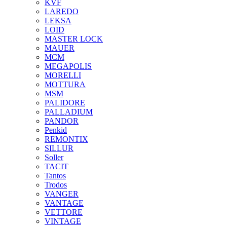
KVF
LAREDO
LEKSA
LOID
MASTER LOCK
MAUER
MCM
MEGAPOLIS
MORELLI
MOTTURA
MSM
PALIDORE
PALLADIUM
PANDOR
Penkid
REMONTIX
SILLUR
Soller
TACIT
Tantos
Trodos
VANGER
VANTAGE
VETTORE
VINTAGE