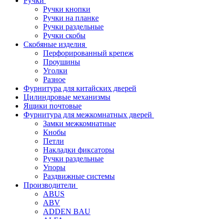
Ручки
Ручки кнопки
Ручки на планке
Ручки раздельные
Ручки скобы
Скобяные изделия
Перфорированный крепеж
Проушины
Уголки
Разное
Фурнитура для китайских дверей
Цилиндровые механизмы
Ящики почтовые
Фурнитура для межкомнатных дверей
Замки межкомнатные
Кнобы
Петли
Накладки фиксаторы
Ручки раздельные
Упоры
Раздвижные системы
Производители
ABUS
ABV
ADDEN BAU