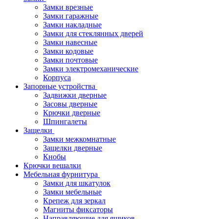
Замки врезные
Замки гаражные
Замки накладные
Замки для стеклянных дверей
Замки навесные
Замки кодовые
Замки почтовые
Замки электромеханические
Корпуса
Запорные устройства
Задвижки дверные
Засовы дверные
Крючки дверные
Шпингалеты
Защелки
Замки межкомнатные
Защелки дверные
Кнобы
Крючки вешалки
Мебельная фурнитура
Замки для шкатулок
Замки мебельные
Крепеж для зеркал
Магниты фиксаторы
Направляющие для ящиков