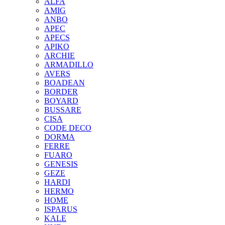
ALFA
AMIG
ANBO
APEC
APECS
APIKO
ARCHIE
ARMADILLO
AVERS
BOADEAN
BORDER
BOYARD
BUSSARE
CISA
CODE DECO
DORMA
FERRE
FUARO
GENESIS
GEZE
HARDI
HERMO
HOMЕ
ISPARUS
KALE