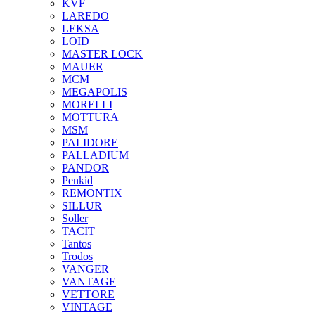
KVF
LAREDO
LEKSA
LOID
MASTER LOCK
MAUER
MCM
MEGAPOLIS
MORELLI
MOTTURA
MSM
PALIDORE
PALLADIUM
PANDOR
Penkid
REMONTIX
SILLUR
Soller
TACIT
Tantos
Trodos
VANGER
VANTAGE
VETTORE
VINTAGE