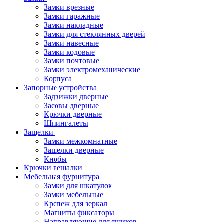
Замки врезные
Замки гаражные
Замки накладные
Замки для стеклянных дверей
Замки навесные
Замки кодовые
Замки почтовые
Замки электромеханические
Корпуса
Запорные устройства
Задвижки дверные
Засовы дверные
Крючки дверные
Шпингалеты
Защелки
Замки межкомнатные
Защелки дверные
Кнобы
Крючки вешалки
Мебельная фурнитура
Замки для шкатулок
Замки мебельные
Крепеж для зеркал
Магниты фиксаторы
Направляющие для ящиков