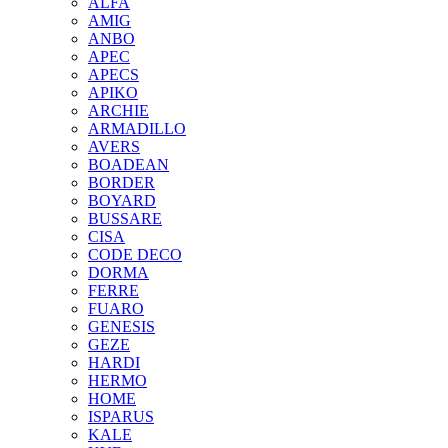
ALFA
AMIG
ANBO
APEC
APECS
APIKO
ARCHIE
ARMADILLO
AVERS
BOADEAN
BORDER
BOYARD
BUSSARE
CISA
CODE DECO
DORMA
FERRE
FUARO
GENESIS
GEZE
HARDI
HERMO
HOMЕ
ISPARUS
KALE