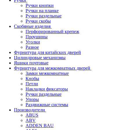
Ручки
Ручки кнопки
Ручки на планке
Ручки раздельные
Ручки скобы
Скобяные изделия
Перфорированный крепеж
Проушины
Уголки
Разное
Фурнитура для китайских дверей
Цилиндровые механизмы
Ящики почтовые
Фурнитура для межкомнатных дверей
Замки межкомнатные
Кнобы
Петли
Накладки фиксаторы
Ручки раздельные
Упоры
Раздвижные системы
Производители
ABUS
ABV
ADDEN BAU