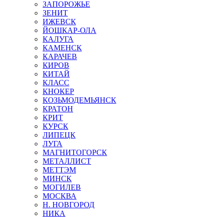
ЗАПОРОЖЬЕ
ЗЕНИТ
ИЖЕВСК
ЙОШКАР-ОЛА
КАЛУГА
КАМЕНСК
КАРАЧЕВ
КИРОВ
КИТАЙ
КЛАСС
КНОКЕР
КОЗЬМОДЕМЬЯНСК
КРАТОН
КРИТ
КУРСК
ЛИПЕЦК
ЛУГА
МАГНИТОГОРСК
МЕТАЛЛИСТ
МЕТТЭМ
МИНСК
МОГИЛЕВ
МОСКВА
Н. НОВГОРОД
НИКА