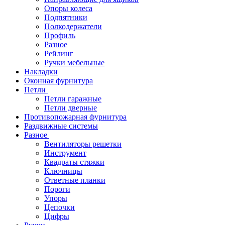
Опоры колеса
Подпятники
Полкодержатели
Профиль
Разное
Рейлинг
Ручки мебельные
Накладки
Оконная фурнитура
Петли
Петли гаражные
Петли дверные
Противопожарная фурнитура
Раздвижные системы
Разное
Вентиляторы решетки
Инструмент
Квадраты стяжки
Ключницы
Ответные планки
Пороги
Упоры
Цепочки
Цифры