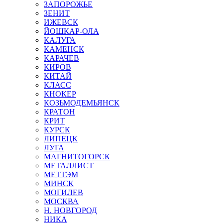
ЗАПОРОЖЬЕ
ЗЕНИТ
ИЖЕВСК
ЙОШКАР-ОЛА
КАЛУГА
КАМЕНСК
КАРАЧЕВ
КИРОВ
КИТАЙ
КЛАСС
КНОКЕР
КОЗЬМОДЕМЬЯНСК
КРАТОН
КРИТ
КУРСК
ЛИПЕЦК
ЛУГА
МАГНИТОГОРСК
МЕТАЛЛИСТ
МЕТТЭМ
МИНСК
МОГИЛЕВ
МОСКВА
Н. НОВГОРОД
НИКА