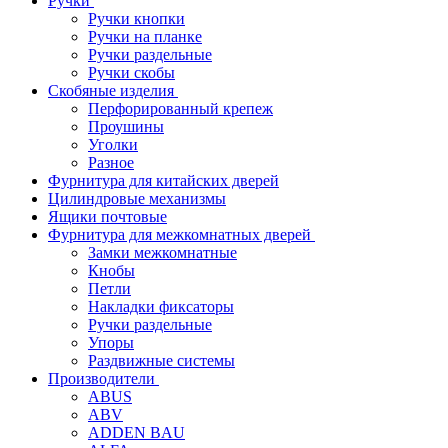
Ручки
Ручки кнопки
Ручки на планке
Ручки раздельные
Ручки скобы
Скобяные изделия
Перфорированный крепеж
Проушины
Уголки
Разное
Фурнитура для китайских дверей
Цилиндровые механизмы
Ящики почтовые
Фурнитура для межкомнатных дверей
Замки межкомнатные
Кнобы
Петли
Накладки фиксаторы
Ручки раздельные
Упоры
Раздвижные системы
Производители
ABUS
ABV
ADDEN BAU