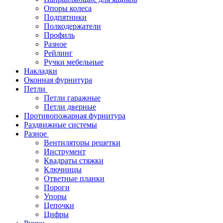
Опоры колеса
Подпятники
Полкодержатели
Профиль
Разное
Рейлинг
Ручки мебельные
Накладки
Оконная фурнитура
Петли
Петли гаражные
Петли дверные
Противопожарная фурнитура
Раздвижные системы
Разное
Вентиляторы решетки
Инструмент
Квадраты стяжки
Ключницы
Ответные планки
Пороги
Упоры
Цепочки
Цифры