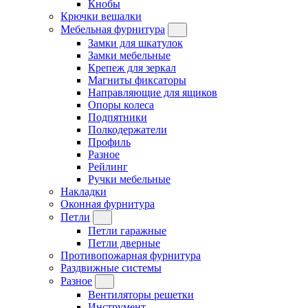
Кнобы
Крючки вешалки
Мебельная фурнитура
Замки для шкатулок
Замки мебельные
Крепеж для зеркал
Магниты фиксаторы
Направляющие для ящиков
Опоры колеса
Подпятники
Полкодержатели
Профиль
Разное
Рейлинг
Ручки мебельные
Накладки
Оконная фурнитура
Петли
Петли гаражные
Петли дверные
Противопожарная фурнитура
Раздвижные системы
Разное
Вентиляторы решетки
Инструмент