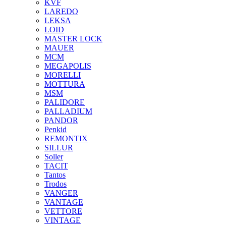
KVF
LAREDO
LEKSA
LOID
MASTER LOCK
MAUER
MCM
MEGAPOLIS
MORELLI
MOTTURA
MSM
PALIDORE
PALLADIUM
PANDOR
Penkid
REMONTIX
SILLUR
Soller
TACIT
Tantos
Trodos
VANGER
VANTAGE
VETTORE
VINTAGE