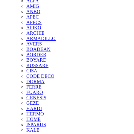
ALFA
AMIG
ANBO
APEC
APECS
APIKO
ARCHIE
ARMADILLO
AVERS
BOADEAN
BORDER
BOYARD
BUSSARE
CISA
CODE DECO
DORMA
FERRE
FUARO
GENESIS
GEZE
HARDI
HERMO
HOMЕ
ISPARUS
KALE