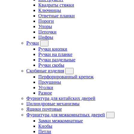
Квадраты стяжки
Ключницы
Ответные планки
Пороги
Упоры
Цепочки
Цифры
Ручки
Ручки кнопки
Ручки на планке
Ручки раздельные
Ручки скобы
Скобяные изделия
Перфорированный крепеж
Проушины
Уголки
Разное
Фурнитура для китайских дверей
Цилиндровые механизмы
Ящики почтовые
Фурнитура для межкомнатных дверей
Замки межкомнатные
Кнобы
Петли