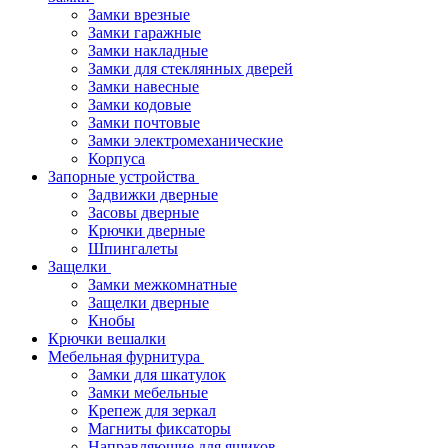
Замки врезные
Замки гаражные
Замки накладные
Замки для стеклянных дверей
Замки навесные
Замки кодовые
Замки почтовые
Замки электромеханические
Корпуса
Запорные устройства
Задвижки дверные
Засовы дверные
Крючки дверные
Шпингалеты
Защелки
Замки межкомнатные
Защелки дверные
Кнобы
Крючки вешалки
Мебельная фурнитура
Замки для шкатулок
Замки мебельные
Крепеж для зеркал
Магниты фиксаторы
Направляющие для ящиков