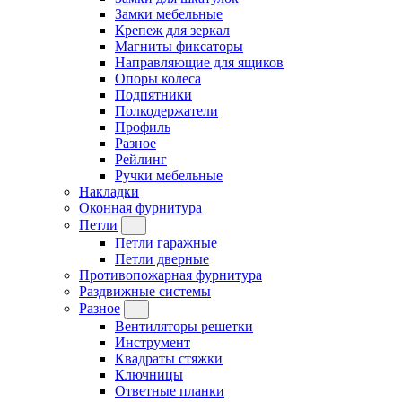
Замки мебельные
Крепеж для зеркал
Магниты фиксаторы
Направляющие для ящиков
Опоры колеса
Подпятники
Полкодержатели
Профиль
Разное
Рейлинг
Ручки мебельные
Накладки
Оконная фурнитура
Петли
Петли гаражные
Петли дверные
Противопожарная фурнитура
Раздвижные системы
Разное
Вентиляторы решетки
Инструмент
Квадраты стяжки
Ключницы
Ответные планки