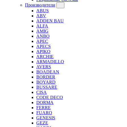
Производители
ABUS
ABV
ADDEN BAU
ALFA
AMIG
ANBO
APEC
APECS
APIKO
ARCHIE
ARMADILLO
AVERS
BOADEAN
BORDER
BOYARD
BUSSARE
CISA
CODE DECO
DORMA
FERRE
FUARO
GENESIS
GEZE