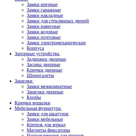
Замки врезные
Замки гаражные
Замки накладные
Замки для стеклянных дверей
Замки навесные
Замки кодовые
Замки почтовые
Замки электромеханические
Корпуса
Запорные устройства
Задвижки дверные
Засовы дверные
Крючки дверные
Шпингалеты
Защелки
Замки межкомнатные
Защелки дверные
Кнобы
Крючки вешалки
Мебельная фурнитура
Замки для шкатулок
Замки мебельные
Крепеж для зеркал
Магниты фиксаторы
Направляющие для ящиков