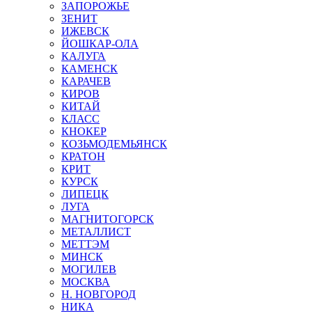
ЗАПОРОЖЬЕ
ЗЕНИТ
ИЖЕВСК
ЙОШКАР-ОЛА
КАЛУГА
КАМЕНСК
КАРАЧЕВ
КИРОВ
КИТАЙ
КЛАСС
КНОКЕР
КОЗЬМОДЕМЬЯНСК
КРАТОН
КРИТ
КУРСК
ЛИПЕЦК
ЛУГА
МАГНИТОГОРСК
МЕТАЛЛИСТ
МЕТТЭМ
МИНСК
МОГИЛЕВ
МОСКВА
Н. НОВГОРОД
НИКА