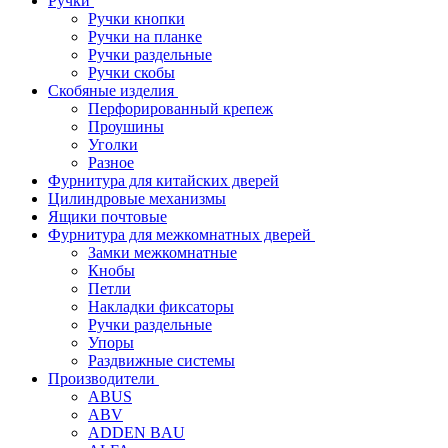
Ручки
Ручки кнопки
Ручки на планке
Ручки раздельные
Ручки скобы
Скобяные изделия
Перфорированный крепеж
Проушины
Уголки
Разное
Фурнитура для китайских дверей
Цилиндровые механизмы
Ящики почтовые
Фурнитура для межкомнатных дверей
Замки межкомнатные
Кнобы
Петли
Накладки фиксаторы
Ручки раздельные
Упоры
Раздвижные системы
Производители
ABUS
ABV
ADDEN BAU