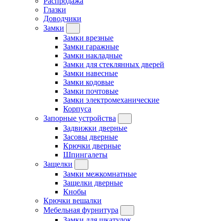
Распродажа
Глазки
Доводчики
Замки
Замки врезные
Замки гаражные
Замки накладные
Замки для стеклянных дверей
Замки навесные
Замки кодовые
Замки почтовые
Замки электромеханические
Корпуса
Запорные устройства
Задвижки дверные
Засовы дверные
Крючки дверные
Шпингалеты
Защелки
Замки межкомнатные
Защелки дверные
Кнобы
Крючки вешалки
Мебельная фурнитура
Замки для шкатулок