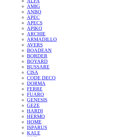
ALFA
AMIG
ANBO
APEC
APECS
APIKO
ARCHIE
ARMADILLO
AVERS
BOADEAN
BORDER
BOYARD
BUSSARE
CISA
CODE DECO
DORMA
FERRE
FUARO
GENESIS
GEZE
HARDI
HERMO
HOMЕ
ISPARUS
KALE