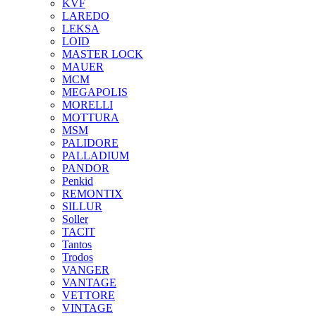
KVF
LAREDO
LEKSA
LOID
MASTER LOCK
MAUER
MCM
MEGAPOLIS
MORELLI
MOTTURA
MSM
PALIDORE
PALLADIUM
PANDOR
Penkid
REMONTIX
SILLUR
Soller
TACIT
Tantos
Trodos
VANGER
VANTAGE
VETTORE
VINTAGE