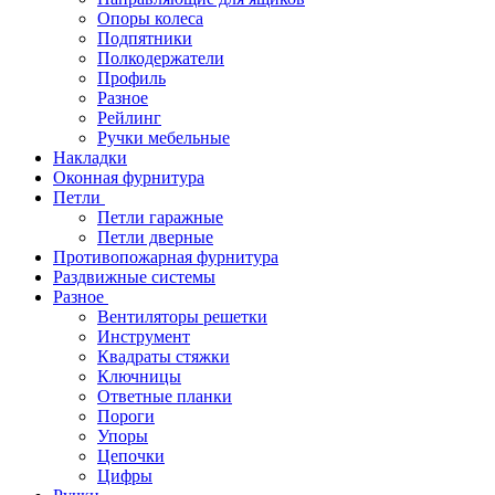
Опоры колеса
Подпятники
Полкодержатели
Профиль
Разное
Рейлинг
Ручки мебельные
Накладки
Оконная фурнитура
Петли
Петли гаражные
Петли дверные
Противопожарная фурнитура
Раздвижные системы
Разное
Вентиляторы решетки
Инструмент
Квадраты стяжки
Ключницы
Ответные планки
Пороги
Упоры
Цепочки
Цифры