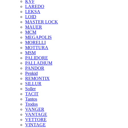
KVF
LAREDO
LEKSA
LOID
MASTER LOCK
MAUER
MCM
MEGAPOLIS
MORELLI
MOTTURA
MSM
PALIDORE
PALLADIUM
PANDOR
Penkid
REMONTIX
SILLUR
Soller
TACIT
Tantos
Trodos
VANGER
VANTAGE
VETTORE
VINTAGE