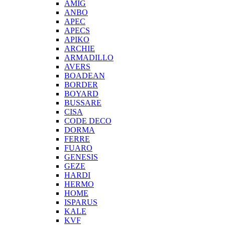
AMIG
ANBO
APEC
APECS
APIKO
ARCHIE
ARMADILLO
AVERS
BOADEAN
BORDER
BOYARD
BUSSARE
CISA
CODE DECO
DORMA
FERRE
FUARO
GENESIS
GEZE
HARDI
HERMO
HOMЕ
ISPARUS
KALE
KVF