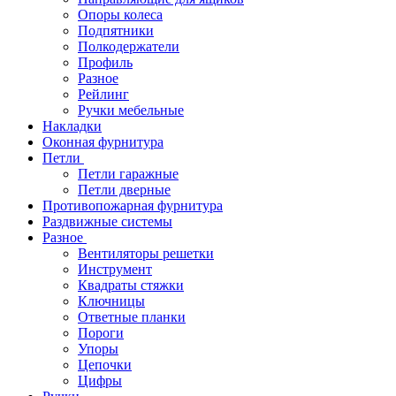
Опоры колеса
Подпятники
Полкодержатели
Профиль
Разное
Рейлинг
Ручки мебельные
Накладки
Оконная фурнитура
Петли
Петли гаражные
Петли дверные
Противопожарная фурнитура
Раздвижные системы
Разное
Вентиляторы решетки
Инструмент
Квадраты стяжки
Ключницы
Ответные планки
Пороги
Упоры
Цепочки
Цифры