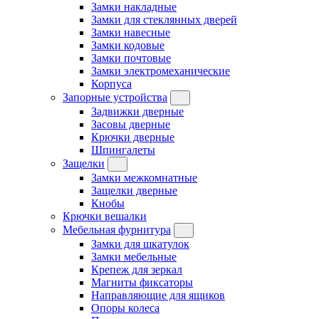
Замки накладные
Замки для стеклянных дверей
Замки навесные
Замки кодовые
Замки почтовые
Замки электромеханические
Корпуса
Запорные устройства
Задвижки дверные
Засовы дверные
Крючки дверные
Шпингалеты
Защелки
Замки межкомнатные
Защелки дверные
Кнобы
Крючки вешалки
Мебельная фурнитура
Замки для шкатулок
Замки мебельные
Крепеж для зеркал
Магниты фиксаторы
Направляющие для ящиков
Опоры колеса