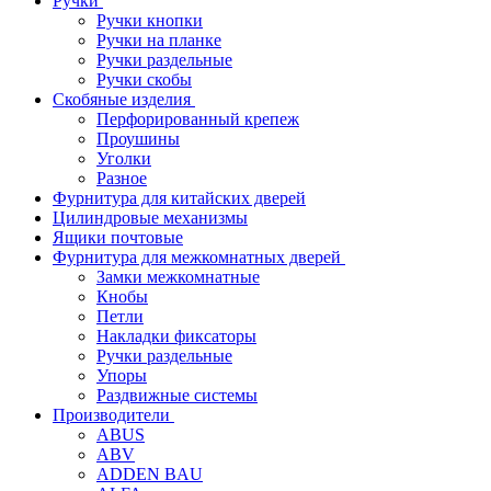
Ручки
Ручки кнопки
Ручки на планке
Ручки раздельные
Ручки скобы
Скобяные изделия
Перфорированный крепеж
Проушины
Уголки
Разное
Фурнитура для китайских дверей
Цилиндровые механизмы
Ящики почтовые
Фурнитура для межкомнатных дверей
Замки межкомнатные
Кнобы
Петли
Накладки фиксаторы
Ручки раздельные
Упоры
Раздвижные системы
Производители
ABUS
ABV
ADDEN BAU