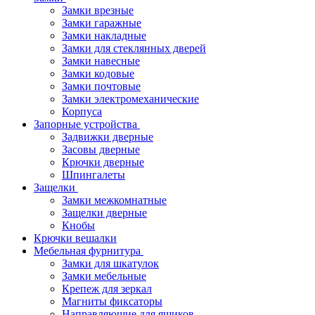
Замки врезные
Замки гаражные
Замки накладные
Замки для стеклянных дверей
Замки навесные
Замки кодовые
Замки почтовые
Замки электромеханические
Корпуса
Запорные устройства
Задвижки дверные
Засовы дверные
Крючки дверные
Шпингалеты
Защелки
Замки межкомнатные
Защелки дверные
Кнобы
Крючки вешалки
Мебельная фурнитура
Замки для шкатулок
Замки мебельные
Крепеж для зеркал
Магниты фиксаторы
Направляющие для ящиков