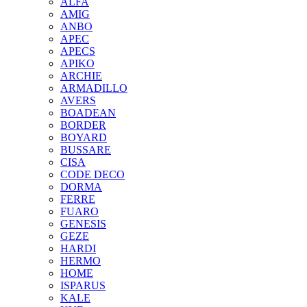
ALFA
AMIG
ANBO
APEC
APECS
APIKO
ARCHIE
ARMADILLO
AVERS
BOADEAN
BORDER
BOYARD
BUSSARE
CISA
CODE DECO
DORMA
FERRE
FUARO
GENESIS
GEZE
HARDI
HERMO
HOMЕ
ISPARUS
KALE