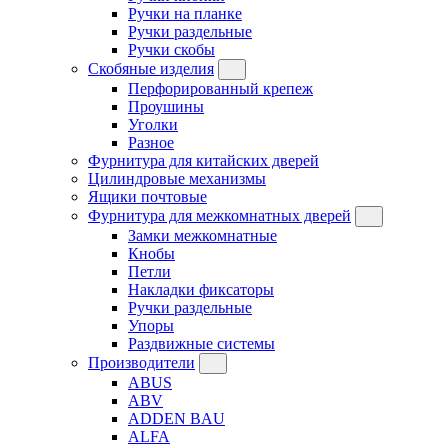
Ручки на планке
Ручки раздельные
Ручки скобы
Скобяные изделия
Перфорированный крепеж
Проушины
Уголки
Разное
Фурнитура для китайских дверей
Цилиндровые механизмы
Ящики почтовые
Фурнитура для межкомнатных дверей
Замки межкомнатные
Кнобы
Петли
Накладки фиксаторы
Ручки раздельные
Упоры
Раздвижные системы
Производители
ABUS
ABV
ADDEN BAU
ALFA