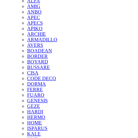
ALFA
AMIG
ANBO
APEC
APECS
APIKO
ARCHIE
ARMADILLO
AVERS
BOADEAN
BORDER
BOYARD
BUSSARE
CISA
CODE DECO
DORMA
FERRE
FUARO
GENESIS
GEZE
HARDI
HERMO
HOMЕ
ISPARUS
KALE