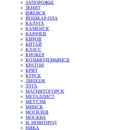
ЗАПОРОЖЬЕ
ЗЕНИТ
ИЖЕВСК
ЙОШКАР-ОЛА
КАЛУГА
КАМЕНСК
КАРАЧЕВ
КИРОВ
КИТАЙ
КЛАСС
КНОКЕР
КОЗЬМОДЕМЬЯНСК
КРАТОН
КРИТ
КУРСК
ЛИПЕЦК
ЛУГА
МАГНИТОГОРСК
МЕТАЛЛИСТ
МЕТТЭМ
МИНСК
МОГИЛЕВ
МОСКВА
Н. НОВГОРОД
НИКА