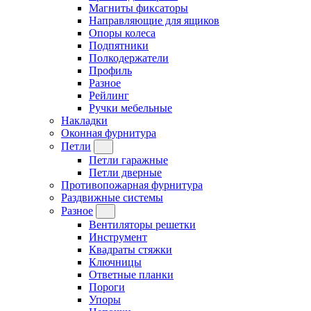
Магниты фиксаторы
Направляющие для ящиков
Опоры колеса
Подпятники
Полкодержатели
Профиль
Разное
Рейлинг
Ручки мебельные
Накладки
Оконная фурнитура
Петли
Петли гаражные
Петли дверные
Противопожарная фурнитура
Раздвижные системы
Разное
Вентиляторы решетки
Инструмент
Квадраты стяжки
Ключницы
Ответные планки
Пороги
Упоры