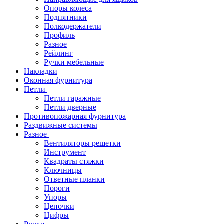
Опоры колеса
Подпятники
Полкодержатели
Профиль
Разное
Рейлинг
Ручки мебельные
Накладки
Оконная фурнитура
Петли
Петли гаражные
Петли дверные
Противопожарная фурнитура
Раздвижные системы
Разное
Вентиляторы решетки
Инструмент
Квадраты стяжки
Ключницы
Ответные планки
Пороги
Упоры
Цепочки
Цифры