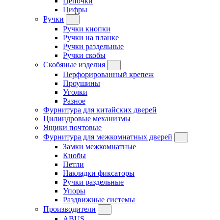
Цепочки
Цифры
Ручки
Ручки кнопки
Ручки на планке
Ручки раздельные
Ручки скобы
Скобяные изделия
Перфорированный крепеж
Проушины
Уголки
Разное
Фурнитура для китайских дверей
Цилиндровые механизмы
Ящики почтовые
Фурнитура для межкомнатных дверей
Замки межкомнатные
Кнобы
Петли
Накладки фиксаторы
Ручки раздельные
Упоры
Раздвижные системы
Производители
ABUS