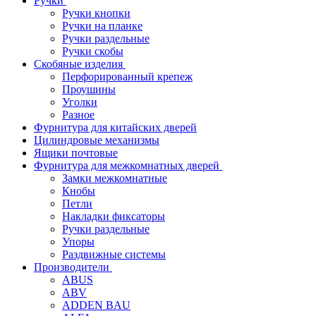
Ручки
Ручки кнопки
Ручки на планке
Ручки раздельные
Ручки скобы
Скобяные изделия
Перфорированный крепеж
Проушины
Уголки
Разное
Фурнитура для китайских дверей
Цилиндровые механизмы
Ящики почтовые
Фурнитура для межкомнатных дверей
Замки межкомнатные
Кнобы
Петли
Накладки фиксаторы
Ручки раздельные
Упоры
Раздвижные системы
Производители
ABUS
ABV
ADDEN BAU