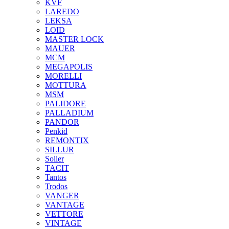
KVF
LAREDO
LEKSA
LOID
MASTER LOCK
MAUER
MCM
MEGAPOLIS
MORELLI
MOTTURA
MSM
PALIDORE
PALLADIUM
PANDOR
Penkid
REMONTIX
SILLUR
Soller
TACIT
Tantos
Trodos
VANGER
VANTAGE
VETTORE
VINTAGE