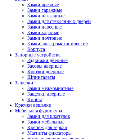
Замки врезные
Замки гаражные
Замки накладные
Замки для стеклянных дверей
Замки навесные
Замки кодовые
Замки почтовые
Замки электромеханические
Корпуса
Запорные устройства
Задвижки дверные
Засовы дверные
Крючки дверные
Шпингалеты
Защелки
Замки межкомнатные
Защелки дверные
Кнобы
Крючки вешалки
Мебельная фурнитура
Замки для шкатулок
Замки мебельные
Крепеж для зеркал
Магниты фиксаторы
Направляющие для ящиков