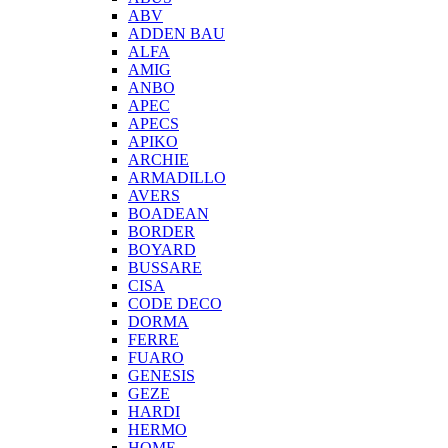
ABV
ADDEN BAU
ALFA
AMIG
ANBO
APEC
APECS
APIKO
ARCHIE
ARMADILLO
AVERS
BOADEAN
BORDER
BOYARD
BUSSARE
CISA
CODE DECO
DORMA
FERRE
FUARO
GENESIS
GEZE
HARDI
HERMO
HOMЕ