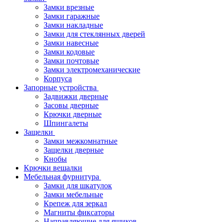
Замки врезные
Замки гаражные
Замки накладные
Замки для стеклянных дверей
Замки навесные
Замки кодовые
Замки почтовые
Замки электромеханические
Корпуса
Запорные устройства
Задвижки дверные
Засовы дверные
Крючки дверные
Шпингалеты
Защелки
Замки межкомнатные
Защелки дверные
Кнобы
Крючки вешалки
Мебельная фурнитура
Замки для шкатулок
Замки мебельные
Крепеж для зеркал
Магниты фиксаторы
Направляющие для ящиков