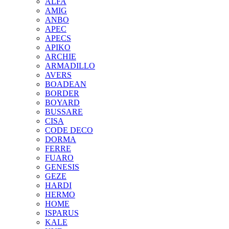
ALFA
AMIG
ANBO
APEC
APECS
APIKO
ARCHIE
ARMADILLO
AVERS
BOADEAN
BORDER
BOYARD
BUSSARE
CISA
CODE DECO
DORMA
FERRE
FUARO
GENESIS
GEZE
HARDI
HERMO
HOMЕ
ISPARUS
KALE