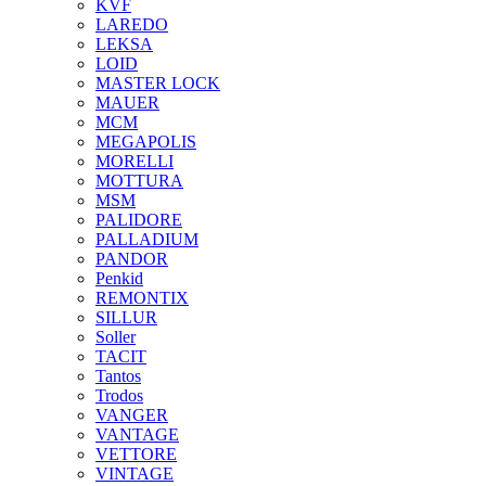
KVF
LAREDO
LEKSA
LOID
MASTER LOCK
MAUER
MCM
MEGAPOLIS
MORELLI
MOTTURA
MSM
PALIDORE
PALLADIUM
PANDOR
Penkid
REMONTIX
SILLUR
Soller
TACIT
Tantos
Trodos
VANGER
VANTAGE
VETTORE
VINTAGE