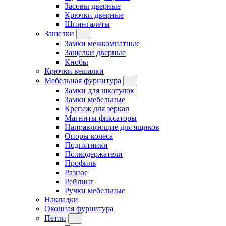
Засовы дверные
Крючки дверные
Шпингалеты
Защелки
Замки межкомнатные
Защелки дверные
Кнобы
Крючки вешалки
Мебельная фурнитура
Замки для шкатулок
Замки мебельные
Крепеж для зеркал
Магниты фиксаторы
Направляющие для ящиков
Опоры колеса
Подпятники
Полкодержатели
Профиль
Разное
Рейлинг
Ручки мебельные
Накладки
Оконная фурнитура
Петли