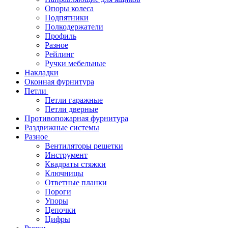
Опоры колеса
Подпятники
Полкодержатели
Профиль
Разное
Рейлинг
Ручки мебельные
Накладки
Оконная фурнитура
Петли
Петли гаражные
Петли дверные
Противопожарная фурнитура
Раздвижные системы
Разное
Вентиляторы решетки
Инструмент
Квадраты стяжки
Ключницы
Ответные планки
Пороги
Упоры
Цепочки
Цифры