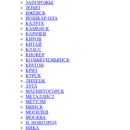
ЗАПОРОЖЬЕ
ЗЕНИТ
ИЖЕВСК
ЙОШКАР-ОЛА
КАЛУГА
КАМЕНСК
КАРАЧЕВ
КИРОВ
КИТАЙ
КЛАСС
КНОКЕР
КОЗЬМОДЕМЬЯНСК
КРАТОН
КРИТ
КУРСК
ЛИПЕЦК
ЛУГА
МАГНИТОГОРСК
МЕТАЛЛИСТ
МЕТТЭМ
МИНСК
МОГИЛЕВ
МОСКВА
Н. НОВГОРОД
НИКА