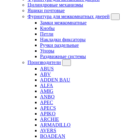
Цилиндровые механизмы
Ящики почтовые
Фурнитура для межкомнатных дверей
Замки межкомнатные
Кнобы
Петли
Накладки фиксаторы
Ручки раздельные
Упоры
Раздвижные системы
Производители
ABUS
ABV
ADDEN BAU
ALFA
AMIG
ANBO
APEC
APECS
APIKO
ARCHIE
ARMADILLO
AVERS
BOADEAN