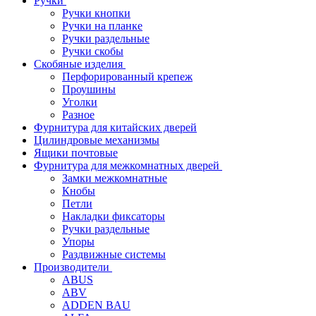
Ручки
Ручки кнопки
Ручки на планке
Ручки раздельные
Ручки скобы
Скобяные изделия
Перфорированный крепеж
Проушины
Уголки
Разное
Фурнитура для китайских дверей
Цилиндровые механизмы
Ящики почтовые
Фурнитура для межкомнатных дверей
Замки межкомнатные
Кнобы
Петли
Накладки фиксаторы
Ручки раздельные
Упоры
Раздвижные системы
Производители
ABUS
ABV
ADDEN BAU