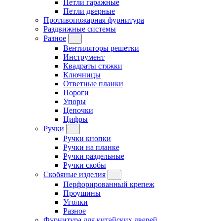
Петли гаражные
Петли дверные
Противопожарная фурнитура
Раздвижные системы
Разное
Вентиляторы решетки
Инструмент
Квадраты стяжки
Ключницы
Ответные планки
Пороги
Упоры
Цепочки
Цифры
Ручки
Ручки кнопки
Ручки на планке
Ручки раздельные
Ручки скобы
Скобяные изделия
Перфорированный крепеж
Проушины
Уголки
Разное
Фурнитура для китайских дверей