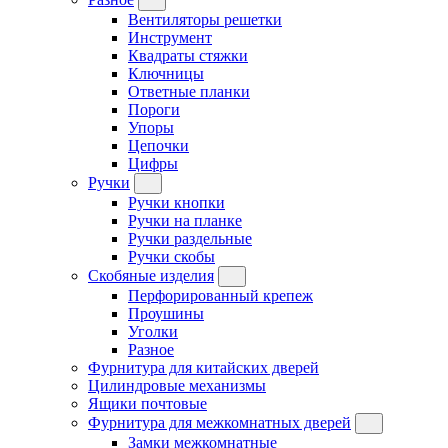
Вентиляторы решетки
Инструмент
Квадраты стяжки
Ключницы
Ответные планки
Пороги
Упоры
Цепочки
Цифры
Ручки
Ручки кнопки
Ручки на планке
Ручки раздельные
Ручки скобы
Скобяные изделия
Перфорированный крепеж
Проушины
Уголки
Разное
Фурнитура для китайских дверей
Цилиндровые механизмы
Ящики почтовые
Фурнитура для межкомнатных дверей
Замки межкомнатные