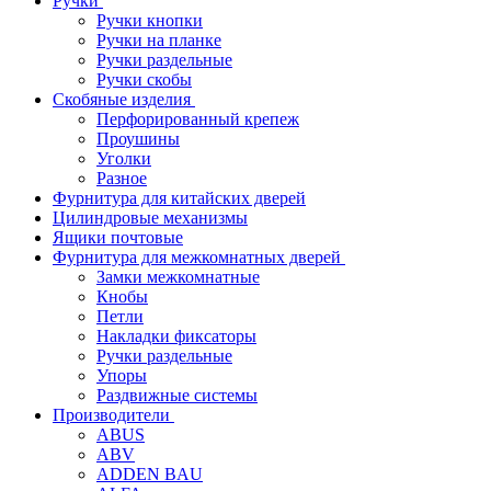
Ручки
Ручки кнопки
Ручки на планке
Ручки раздельные
Ручки скобы
Скобяные изделия
Перфорированный крепеж
Проушины
Уголки
Разное
Фурнитура для китайских дверей
Цилиндровые механизмы
Ящики почтовые
Фурнитура для межкомнатных дверей
Замки межкомнатные
Кнобы
Петли
Накладки фиксаторы
Ручки раздельные
Упоры
Раздвижные системы
Производители
ABUS
ABV
ADDEN BAU