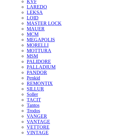
KVF
LAREDO
LEKSA
LOID
MASTER LOCK
MAUER
MCM
MEGAPOLIS
MORELLI
MOTTURA
MSM
PALIDORE
PALLADIUM
PANDOR
Penkid
REMONTIX
SILLUR
Soller
TACIT
Tantos
Trodos
VANGER
VANTAGE
VETTORE
VINTAGE