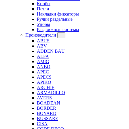
Кнобы
Петли
Накладки фиксаторы
Ручки раздельные
Упоры
Раздвижные системы
Производители
ABUS
ABV
ADDEN BAU
ALFA
AMIG
ANBO
APEC
APECS
APIKO
ARCHIE
ARMADILLO
AVERS
BOADEAN
BORDER
BOYARD
BUSSARE
CISA
CODE DECO