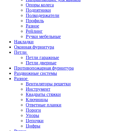
Опоры колеса
Подпятники
Полкодержатели
Профиль
Разное
Рейлинг
Ручки мебельные
Накладки
Оконная фурнитура
Петли
Петли гаражные
Петли дверные
Противопожарная фурнитура
Раздвижные системы
Разное
Вентиляторы решетки
Инструмент
Квадраты стяжки
Ключницы
Ответные планки
Пороги
Упоры
Цепочки
Цифры