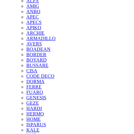
ALFA
AMIG
ANBO
APEC
APECS
APIKO
ARCHIE
ARMADILLO
AVERS
BOADEAN
BORDER
BOYARD
BUSSARE
CISA
CODE DECO
DORMA
FERRE
FUARO
GENESIS
GEZE
HARDI
HERMO
HOMЕ
ISPARUS
KALE