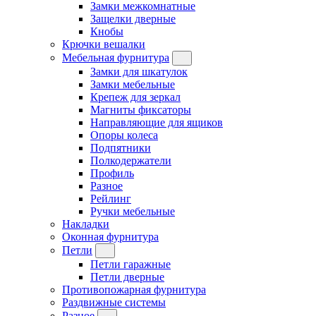
Замки межкомнатные
Защелки дверные
Кнобы
Крючки вешалки
Мебельная фурнитура
Замки для шкатулок
Замки мебельные
Крепеж для зеркал
Магниты фиксаторы
Направляющие для ящиков
Опоры колеса
Подпятники
Полкодержатели
Профиль
Разное
Рейлинг
Ручки мебельные
Накладки
Оконная фурнитура
Петли
Петли гаражные
Петли дверные
Противопожарная фурнитура
Раздвижные системы
Разное