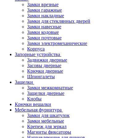
Замки врезные
Замки гаражные
Замки накладные
Замки для стеклянных дверей
Замки навесные
Замки кодовые
Замки почтовые
Замки электромеханические
Корпуса
Запорные устройства
Задвижки дверные
Засовы дверные
Крючки дверные
Шпингалеты
Защелки
Замки межкомнатные
Защелки дверные
Кнобы
Крючки вешалки
Мебельная фурнитура
Замки для шкатулок
Замки мебельные
Крепеж для зеркал
Магниты фиксаторы
Направляющие для ящиков