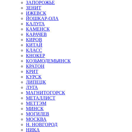
ЗАПОРОЖЬЕ
ЗЕНИТ
ИЖЕВСК
ЙОШКАР-ОЛА
КАЛУГА
КАМЕНСК
КАРАЧЕВ
КИРОВ
КИТАЙ
КЛАСС
КНОКЕР
КОЗЬМОДЕМЬЯНСК
КРАТОН
КРИТ
КУРСК
ЛИПЕЦК
ЛУГА
МАГНИТОГОРСК
МЕТАЛЛИСТ
МЕТТЭМ
МИНСК
МОГИЛЕВ
МОСКВА
Н. НОВГОРОД
НИКА