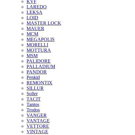
KVF
LAREDO
LEKSA
LOID
MASTER LOCK
MAUER
MCM
MEGAPOLIS
MORELLI
MOTTURA
MSM
PALIDORE
PALLADIUM
PANDOR
Penkid
REMONTIX
SILLUR
Soller
TACIT
Tantos
Trodos
VANGER
VANTAGE
VETTORE
VINTAGE