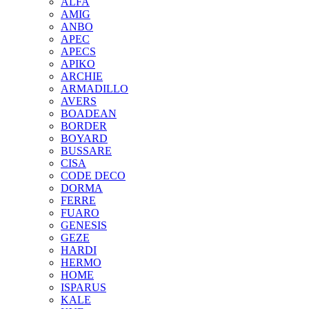
ALFA
AMIG
ANBO
APEC
APECS
APIKO
ARCHIE
ARMADILLO
AVERS
BOADEAN
BORDER
BOYARD
BUSSARE
CISA
CODE DECO
DORMA
FERRE
FUARO
GENESIS
GEZE
HARDI
HERMO
HOMЕ
ISPARUS
KALE