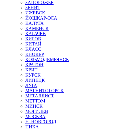
ЗАПОРОЖЬЕ
ЗЕНИТ
ИЖЕВСК
ЙОШКАР-ОЛА
КАЛУГА
КАМЕНСК
КАРАЧЕВ
КИРОВ
КИТАЙ
КЛАСС
КНОКЕР
КОЗЬМОДЕМЬЯНСК
КРАТОН
КРИТ
КУРСК
ЛИПЕЦК
ЛУГА
МАГНИТОГОРСК
МЕТАЛЛИСТ
МЕТТЭМ
МИНСК
МОГИЛЕВ
МОСКВА
Н. НОВГОРОД
НИКА