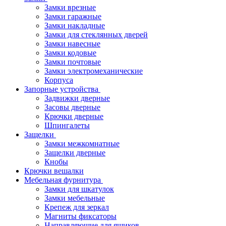
Замки врезные
Замки гаражные
Замки накладные
Замки для стеклянных дверей
Замки навесные
Замки кодовые
Замки почтовые
Замки электромеханические
Корпуса
Запорные устройства
Задвижки дверные
Засовы дверные
Крючки дверные
Шпингалеты
Защелки
Замки межкомнатные
Защелки дверные
Кнобы
Крючки вешалки
Мебельная фурнитура
Замки для шкатулок
Замки мебельные
Крепеж для зеркал
Магниты фиксаторы
Направляющие для ящиков