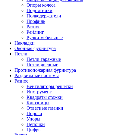
Опоры колеса
Подпятники
Полкодержатели
Профиль
Разное
Рейлинг
Ручки мебельные
Накладки
Оконная фурнитура
Петли
Петли гаражные
Петли дверные
Противопожарная фурнитура
Раздвижные системы
Разное
Вентиляторы решетки
Инструмент
Квадраты стяжки
Ключницы
Ответные планки
Пороги
Упоры
Цепочки
Цифры