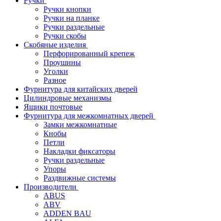
Ручки
Ручки кнопки
Ручки на планке
Ручки раздельные
Ручки скобы
Скобяные изделия
Перфорированный крепеж
Проушины
Уголки
Разное
Фурнитура для китайских дверей
Цилиндровые механизмы
Ящики почтовые
Фурнитура для межкомнатных дверей
Замки межкомнатные
Кнобы
Петли
Накладки фиксаторы
Ручки раздельные
Упоры
Раздвижные системы
Производители
ABUS
ABV
ADDEN BAU