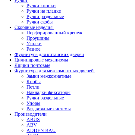
Ручки
Ручки кнопки
Ручки на планке
Ручки раздельные
Ручки скобы
Скобяные изделия
Перфорированный крепеж
Проушины
Уголки
Разное
Фурнитура для китайских дверей
Цилиндровые механизмы
Ящики почтовые
Фурнитура для межкомнатных дверей
Замки межкомнатные
Кнобы
Петли
Накладки фиксаторы
Ручки раздельные
Упоры
Раздвижные системы
Производители
ABUS
ABV
ADDEN BAU