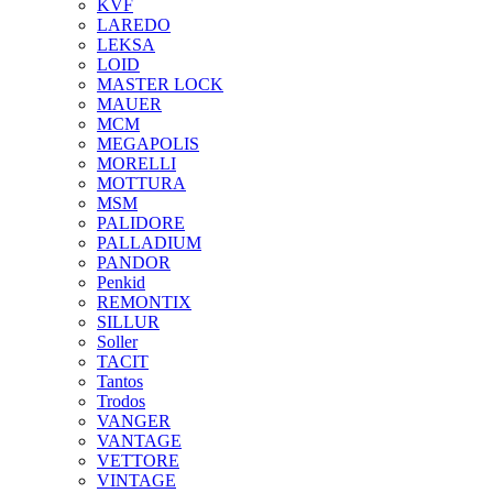
KVF
LAREDO
LEKSA
LOID
MASTER LOCK
MAUER
MCM
MEGAPOLIS
MORELLI
MOTTURA
MSM
PALIDORE
PALLADIUM
PANDOR
Penkid
REMONTIX
SILLUR
Soller
TACIT
Tantos
Trodos
VANGER
VANTAGE
VETTORE
VINTAGE