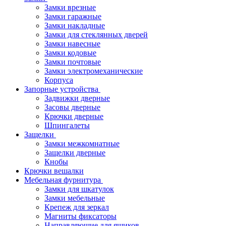
Замки врезные
Замки гаражные
Замки накладные
Замки для стеклянных дверей
Замки навесные
Замки кодовые
Замки почтовые
Замки электромеханические
Корпуса
Запорные устройства
Задвижки дверные
Засовы дверные
Крючки дверные
Шпингалеты
Защелки
Замки межкомнатные
Защелки дверные
Кнобы
Крючки вешалки
Мебельная фурнитура
Замки для шкатулок
Замки мебельные
Крепеж для зеркал
Магниты фиксаторы
Направляющие для ящиков