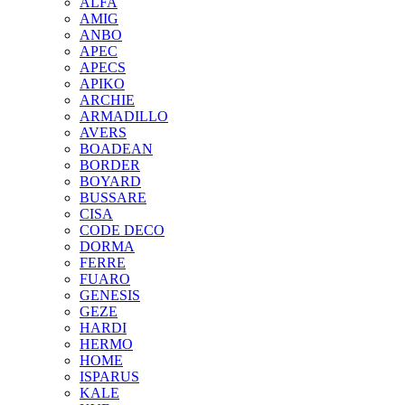
ALFA
AMIG
ANBO
APEC
APECS
APIKO
ARCHIE
ARMADILLO
AVERS
BOADEAN
BORDER
BOYARD
BUSSARE
CISA
CODE DECO
DORMA
FERRE
FUARO
GENESIS
GEZE
HARDI
HERMO
HOMЕ
ISPARUS
KALE