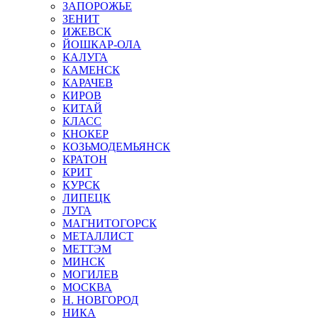
ЗАПОРОЖЬЕ
ЗЕНИТ
ИЖЕВСК
ЙОШКАР-ОЛА
КАЛУГА
КАМЕНСК
КАРАЧЕВ
КИРОВ
КИТАЙ
КЛАСС
КНОКЕР
КОЗЬМОДЕМЬЯНСК
КРАТОН
КРИТ
КУРСК
ЛИПЕЦК
ЛУГА
МАГНИТОГОРСК
МЕТАЛЛИСТ
МЕТТЭМ
МИНСК
МОГИЛЕВ
МОСКВА
Н. НОВГОРОД
НИКА