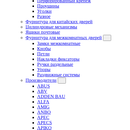
Перфорированный крепеж
Проушины
Уголки
Разное
Фурнитура для китайских дверей
Цилиндровые механизмы
Ящики почтовые
Фурнитура для межкомнатных дверей
Замки межкомнатные
Кнобы
Петли
Накладки фиксаторы
Ручки раздельные
Упоры
Раздвижные системы
Производители
ABUS
ABV
ADDEN BAU
ALFA
AMIG
ANBO
APEC
APECS
APIKO