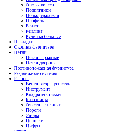
Опоры колеса
Подпятники
Полкодержатели
Профиль
Разное
Рейлинг
Ручки мебельные
Накладки
Оконная фурнитура
Петли
Петли гаражные
Петли дверные
Противопожарная фурнитура
Раздвижные системы
Разное
Вентиляторы решетки
Инструмент
Квадраты стяжки
Ключницы
Ответные планки
Пороги
Упоры
Цепочки
Цифры