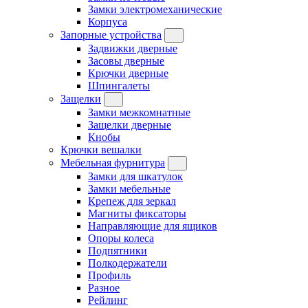
Замки электромеханические
Корпуса
Запорные устройства
Задвижки дверные
Засовы дверные
Крючки дверные
Шпингалеты
Защелки
Замки межкомнатные
Защелки дверные
Кнобы
Крючки вешалки
Мебельная фурнитура
Замки для шкатулок
Замки мебельные
Крепеж для зеркал
Магниты фиксаторы
Направляющие для ящиков
Опоры колеса
Подпятники
Полкодержатели
Профиль
Разное
Рейлинг