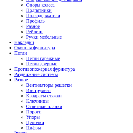
Опоры колеса
Подпятники
Полкодержатели
Профиль
Разное
Рейлинг
Ручки мебельные
Накладки
Оконная фурнитура
Петли
Петли гаражные
Петли дверные
Противопожарная фурнитура
Раздвижные системы
Разное
Вентиляторы решетки
Инструмент
Квадраты стяжки
Ключницы
Ответные планки
Пороги
Упоры
Цепочки
Цифры