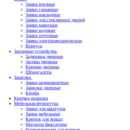
Замки врезные
Замки гаражные
Замки накладные
Замки для стеклянных дверей
Замки навесные
Замки кодовые
Замки почтовые
Замки электромеханические
Корпуса
Запорные устройства
Задвижки дверные
Засовы дверные
Крючки дверные
Шпингалеты
Защелки
Замки межкомнатные
Защелки дверные
Кнобы
Крючки вешалки
Мебельная фурнитура
Замки для шкатулок
Замки мебельные
Крепеж для зеркал
Магниты фиксаторы
Направляющие для ящиков