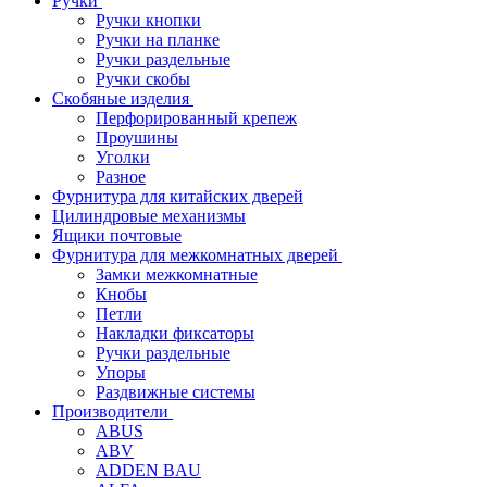
Ручки
Ручки кнопки
Ручки на планке
Ручки раздельные
Ручки скобы
Скобяные изделия
Перфорированный крепеж
Проушины
Уголки
Разное
Фурнитура для китайских дверей
Цилиндровые механизмы
Ящики почтовые
Фурнитура для межкомнатных дверей
Замки межкомнатные
Кнобы
Петли
Накладки фиксаторы
Ручки раздельные
Упоры
Раздвижные системы
Производители
ABUS
ABV
ADDEN BAU