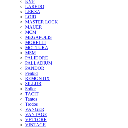
KVF
LAREDO
LEKSA
LOID
MASTER LOCK
MAUER
MCM
MEGAPOLIS
MORELLI
MOTTURA
MSM
PALIDORE
PALLADIUM
PANDOR
Penkid
REMONTIX
SILLUR
Soller
TACIT
Tantos
Trodos
VANGER
VANTAGE
VETTORE
VINTAGE