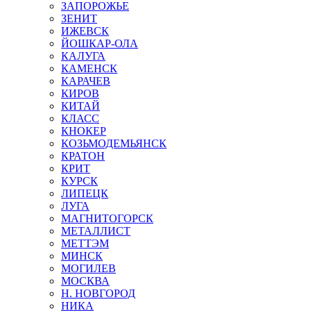
ЗАПОРОЖЬЕ
ЗЕНИТ
ИЖЕВСК
ЙОШКАР-ОЛА
КАЛУГА
КАМЕНСК
КАРАЧЕВ
КИРОВ
КИТАЙ
КЛАСС
КНОКЕР
КОЗЬМОДЕМЬЯНСК
КРАТОН
КРИТ
КУРСК
ЛИПЕЦК
ЛУГА
МАГНИТОГОРСК
МЕТАЛЛИСТ
МЕТТЭМ
МИНСК
МОГИЛЕВ
МОСКВА
Н. НОВГОРОД
НИКА