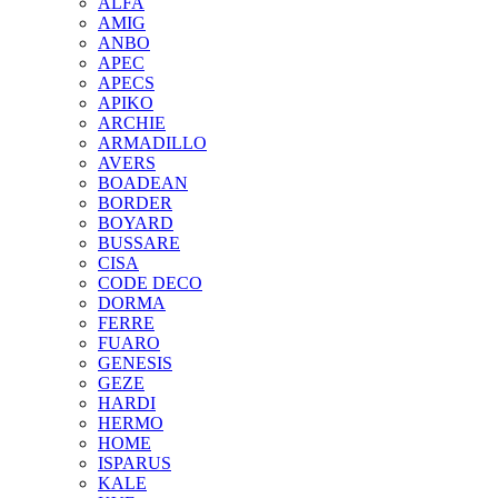
ALFA
AMIG
ANBO
APEC
APECS
APIKO
ARCHIE
ARMADILLO
AVERS
BOADEAN
BORDER
BOYARD
BUSSARE
CISA
CODE DECO
DORMA
FERRE
FUARO
GENESIS
GEZE
HARDI
HERMO
HOMЕ
ISPARUS
KALE