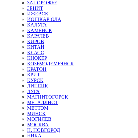
ЗАПОРОЖЬЕ
ЗЕНИТ
ИЖЕВСК
ЙОШКАР-ОЛА
КАЛУГА
КАМЕНСК
КАРАЧЕВ
КИРОВ
КИТАЙ
КЛАСС
КНОКЕР
КОЗЬМОДЕМЬЯНСК
КРАТОН
КРИТ
КУРСК
ЛИПЕЦК
ЛУГА
МАГНИТОГОРСК
МЕТАЛЛИСТ
МЕТТЭМ
МИНСК
МОГИЛЕВ
МОСКВА
Н. НОВГОРОД
НИКА