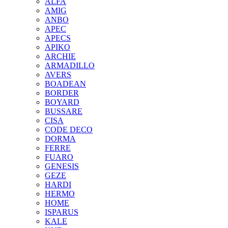
ALFA
AMIG
ANBO
APEC
APECS
APIKO
ARCHIE
ARMADILLO
AVERS
BOADEAN
BORDER
BOYARD
BUSSARE
CISA
CODE DECO
DORMA
FERRE
FUARO
GENESIS
GEZE
HARDI
HERMO
HOMЕ
ISPARUS
KALE