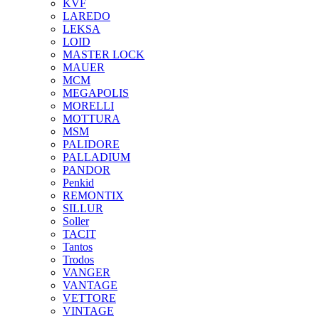
KVF
LAREDO
LEKSA
LOID
MASTER LOCK
MAUER
MCM
MEGAPOLIS
MORELLI
MOTTURA
MSM
PALIDORE
PALLADIUM
PANDOR
Penkid
REMONTIX
SILLUR
Soller
TACIT
Tantos
Trodos
VANGER
VANTAGE
VETTORE
VINTAGE