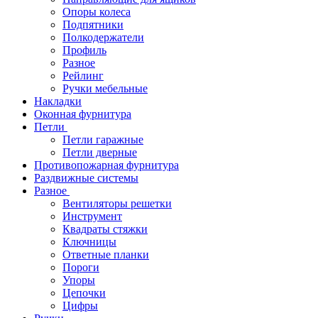
Опоры колеса
Подпятники
Полкодержатели
Профиль
Разное
Рейлинг
Ручки мебельные
Накладки
Оконная фурнитура
Петли
Петли гаражные
Петли дверные
Противопожарная фурнитура
Раздвижные системы
Разное
Вентиляторы решетки
Инструмент
Квадраты стяжки
Ключницы
Ответные планки
Пороги
Упоры
Цепочки
Цифры