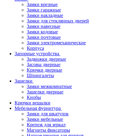
Замки врезные
Замки гаражные
Замки накладные
Замки для стеклянных дверей
Замки навесные
Замки кодовые
Замки почтовые
Замки электромеханические
Корпуса
Запорные устройства
Задвижки дверные
Засовы дверные
Крючки дверные
Шпингалеты
Защелки
Замки межкомнатные
Защелки дверные
Кнобы
Крючки вешалки
Мебельная фурнитура
Замки для шкатулок
Замки мебельные
Крепеж для зеркал
Магниты фиксаторы
Направляющие для ящиков