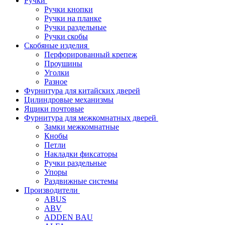
Ручки
Ручки кнопки
Ручки на планке
Ручки раздельные
Ручки скобы
Скобяные изделия
Перфорированный крепеж
Проушины
Уголки
Разное
Фурнитура для китайских дверей
Цилиндровые механизмы
Ящики почтовые
Фурнитура для межкомнатных дверей
Замки межкомнатные
Кнобы
Петли
Накладки фиксаторы
Ручки раздельные
Упоры
Раздвижные системы
Производители
ABUS
ABV
ADDEN BAU