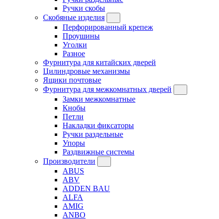
Ручки скобы
Скобяные изделия
Перфорированный крепеж
Проушины
Уголки
Разное
Фурнитура для китайских дверей
Цилиндровые механизмы
Ящики почтовые
Фурнитура для межкомнатных дверей
Замки межкомнатные
Кнобы
Петли
Накладки фиксаторы
Ручки раздельные
Упоры
Раздвижные системы
Производители
ABUS
ABV
ADDEN BAU
ALFA
AMIG
ANBO