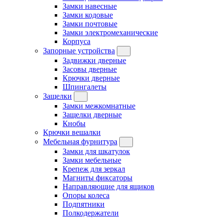
Замки навесные
Замки кодовые
Замки почтовые
Замки электромеханические
Корпуса
Запорные устройства
Задвижки дверные
Засовы дверные
Крючки дверные
Шпингалеты
Защелки
Замки межкомнатные
Защелки дверные
Кнобы
Крючки вешалки
Мебельная фурнитура
Замки для шкатулок
Замки мебельные
Крепеж для зеркал
Магниты фиксаторы
Направляющие для ящиков
Опоры колеса
Подпятники
Полкодержатели