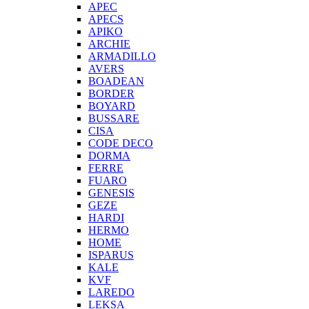
APEC
APECS
APIKO
ARCHIE
ARMADILLO
AVERS
BOADEAN
BORDER
BOYARD
BUSSARE
CISA
CODE DECO
DORMA
FERRE
FUARO
GENESIS
GEZE
HARDI
HERMO
HOMЕ
ISPARUS
KALE
KVF
LAREDO
LEKSA