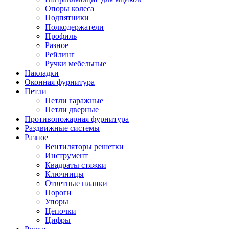
Опоры колеса
Подпятники
Полкодержатели
Профиль
Разное
Рейлинг
Ручки мебельные
Накладки
Оконная фурнитура
Петли
Петли гаражные
Петли дверные
Противопожарная фурнитура
Раздвижные системы
Разное
Вентиляторы решетки
Инструмент
Квадраты стяжки
Ключницы
Ответные планки
Пороги
Упоры
Цепочки
Цифры