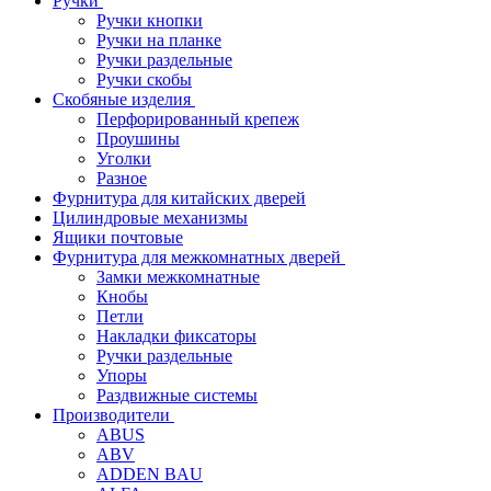
Ручки
Ручки кнопки
Ручки на планке
Ручки раздельные
Ручки скобы
Скобяные изделия
Перфорированный крепеж
Проушины
Уголки
Разное
Фурнитура для китайских дверей
Цилиндровые механизмы
Ящики почтовые
Фурнитура для межкомнатных дверей
Замки межкомнатные
Кнобы
Петли
Накладки фиксаторы
Ручки раздельные
Упоры
Раздвижные системы
Производители
ABUS
ABV
ADDEN BAU