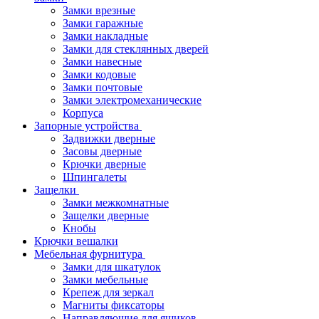
Замки врезные
Замки гаражные
Замки накладные
Замки для стеклянных дверей
Замки навесные
Замки кодовые
Замки почтовые
Замки электромеханические
Корпуса
Запорные устройства
Задвижки дверные
Засовы дверные
Крючки дверные
Шпингалеты
Защелки
Замки межкомнатные
Защелки дверные
Кнобы
Крючки вешалки
Мебельная фурнитура
Замки для шкатулок
Замки мебельные
Крепеж для зеркал
Магниты фиксаторы
Направляющие для ящиков