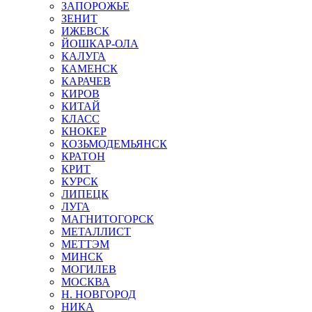
ЗАПОРОЖЬЕ
ЗЕНИТ
ИЖЕВСК
ЙОШКАР-ОЛА
КАЛУГА
КАМЕНСК
КАРАЧЕВ
КИРОВ
КИТАЙ
КЛАСС
КНОКЕР
КОЗЬМОДЕМЬЯНСК
КРАТОН
КРИТ
КУРСК
ЛИПЕЦК
ЛУГА
МАГНИТОГОРСК
МЕТАЛЛИСТ
МЕТТЭМ
МИНСК
МОГИЛЕВ
МОСКВА
Н. НОВГОРОД
НИКА