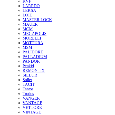
KVF
LAREDO
LEKSA
LOID
MASTER LOCK
MAUER
MCM
MEGAPOLIS
MORELLI
MOTTURA
MSM
PALIDORE
PALLADIUM
PANDOR
Penkid
REMONTIX
SILLUR
Soller
TACIT
Tantos
Trodos
VANGER
VANTAGE
VETTORE
VINTAGE