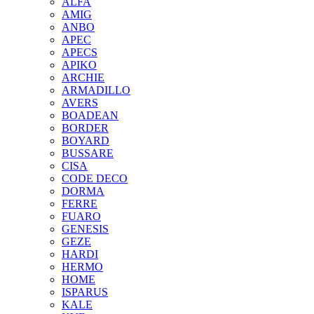
ALFA
AMIG
ANBO
APEC
APECS
APIKO
ARCHIE
ARMADILLO
AVERS
BOADEAN
BORDER
BOYARD
BUSSARE
CISA
CODE DECO
DORMA
FERRE
FUARO
GENESIS
GEZE
HARDI
HERMO
HOMЕ
ISPARUS
KALE