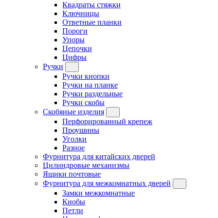
Квадраты стяжки
Ключницы
Ответные планки
Пороги
Упоры
Цепочки
Цифры
Ручки
Ручки кнопки
Ручки на планке
Ручки раздельные
Ручки скобы
Скобяные изделия
Перфорированный крепеж
Проушины
Уголки
Разное
Фурнитура для китайских дверей
Цилиндровые механизмы
Ящики почтовые
Фурнитура для межкомнатных дверей
Замки межкомнатные
Кнобы
Петли