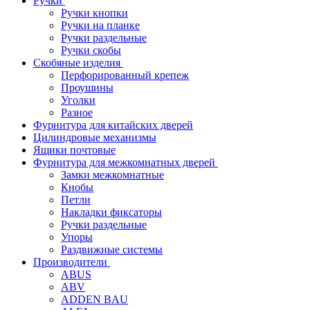
Ручки
Ручки кнопки
Ручки на планке
Ручки раздельные
Ручки скобы
Скобяные изделия
Перфорированный крепеж
Проушины
Уголки
Разное
Фурнитура для китайских дверей
Цилиндровые механизмы
Ящики почтовые
Фурнитура для межкомнатных дверей
Замки межкомнатные
Кнобы
Петли
Накладки фиксаторы
Ручки раздельные
Упоры
Раздвижные системы
Производители
ABUS
ABV
ADDEN BAU