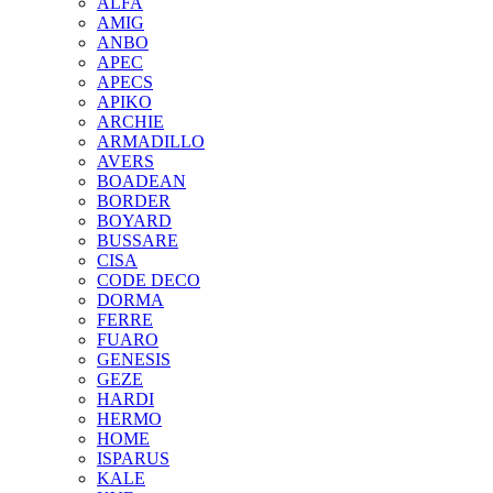
ALFA
AMIG
ANBO
APEC
APECS
APIKO
ARCHIE
ARMADILLO
AVERS
BOADEAN
BORDER
BOYARD
BUSSARE
CISA
CODE DECO
DORMA
FERRE
FUARO
GENESIS
GEZE
HARDI
HERMO
HOMЕ
ISPARUS
KALE