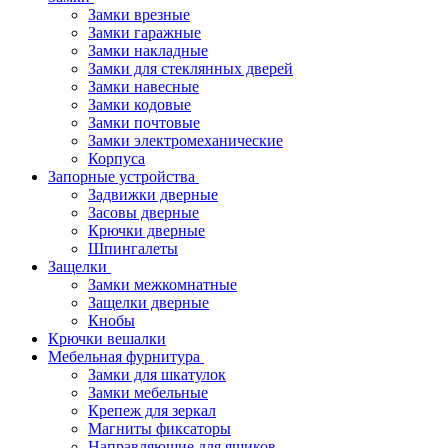
Замки врезные
Замки гаражные
Замки накладные
Замки для стеклянных дверей
Замки навесные
Замки кодовые
Замки почтовые
Замки электромеханические
Корпуса
Запорные устройства
Задвижки дверные
Засовы дверные
Крючки дверные
Шпингалеты
Защелки
Замки межкомнатные
Защелки дверные
Кнобы
Крючки вешалки
Мебельная фурнитура
Замки для шкатулок
Замки мебельные
Крепеж для зеркал
Магниты фиксаторы
Направляющие для ящиков