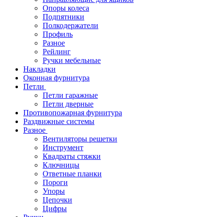
Опоры колеса
Подпятники
Полкодержатели
Профиль
Разное
Рейлинг
Ручки мебельные
Накладки
Оконная фурнитура
Петли
Петли гаражные
Петли дверные
Противопожарная фурнитура
Раздвижные системы
Разное
Вентиляторы решетки
Инструмент
Квадраты стяжки
Ключницы
Ответные планки
Пороги
Упоры
Цепочки
Цифры