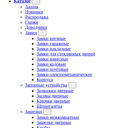
Каталог
Акция
Новинки
Распродажа
Глазки
Доводчики
Замки
Замки врезные
Замки гаражные
Замки накладные
Замки для стеклянных дверей
Замки навесные
Замки кодовые
Замки почтовые
Замки электромеханические
Корпуса
Запорные устройства
Задвижки дверные
Засовы дверные
Крючки дверные
Шпингалеты
Защелки
Замки межкомнатные
Защелки дверные
Кнобы