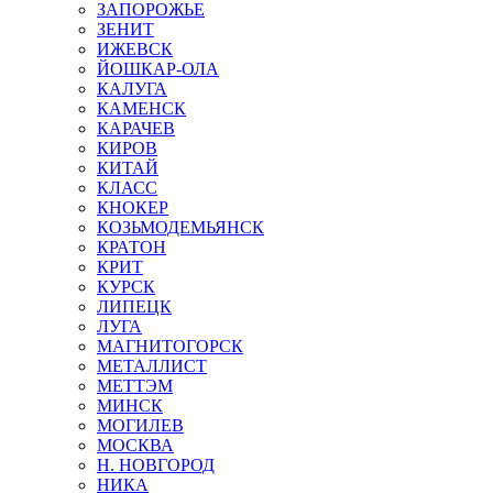
ЗАПОРОЖЬЕ
ЗЕНИТ
ИЖЕВСК
ЙОШКАР-ОЛА
КАЛУГА
КАМЕНСК
КАРАЧЕВ
КИРОВ
КИТАЙ
КЛАСС
КНОКЕР
КОЗЬМОДЕМЬЯНСК
КРАТОН
КРИТ
КУРСК
ЛИПЕЦК
ЛУГА
МАГНИТОГОРСК
МЕТАЛЛИСТ
МЕТТЭМ
МИНСК
МОГИЛЕВ
МОСКВА
Н. НОВГОРОД
НИКА