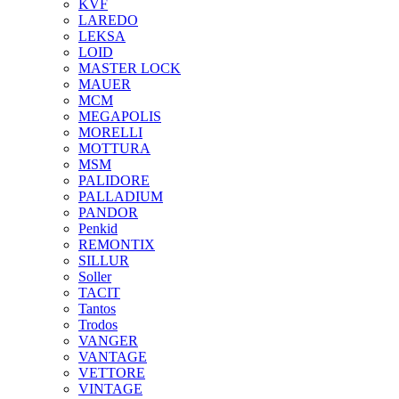
KVF
LAREDO
LEKSA
LOID
MASTER LOCK
MAUER
MCM
MEGAPOLIS
MORELLI
MOTTURA
MSM
PALIDORE
PALLADIUM
PANDOR
Penkid
REMONTIX
SILLUR
Soller
TACIT
Tantos
Trodos
VANGER
VANTAGE
VETTORE
VINTAGE