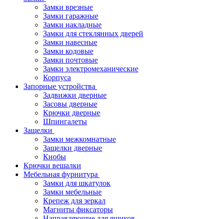
Замки врезные
Замки гаражные
Замки накладные
Замки для стеклянных дверей
Замки навесные
Замки кодовые
Замки почтовые
Замки электромеханические
Корпуса
Запорные устройства
Задвижки дверные
Засовы дверные
Крючки дверные
Шпингалеты
Защелки
Замки межкомнатные
Защелки дверные
Кнобы
Крючки вешалки
Мебельная фурнитура
Замки для шкатулок
Замки мебельные
Крепеж для зеркал
Магниты фиксаторы
Направляющие для ящиков