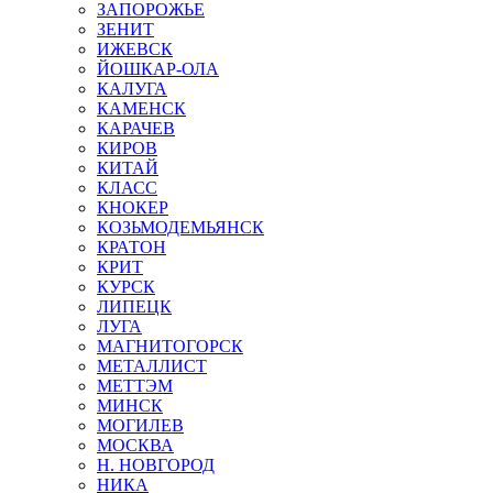
ЗАПОРОЖЬЕ
ЗЕНИТ
ИЖЕВСК
ЙОШКАР-ОЛА
КАЛУГА
КАМЕНСК
КАРАЧЕВ
КИРОВ
КИТАЙ
КЛАСС
КНОКЕР
КОЗЬМОДЕМЬЯНСК
КРАТОН
КРИТ
КУРСК
ЛИПЕЦК
ЛУГА
МАГНИТОГОРСК
МЕТАЛЛИСТ
МЕТТЭМ
МИНСК
МОГИЛЕВ
МОСКВА
Н. НОВГОРОД
НИКА