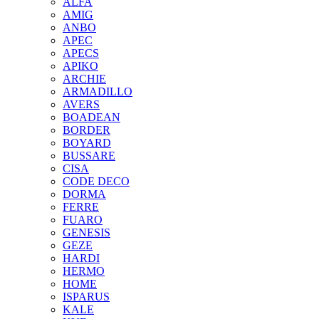
ALFA
AMIG
ANBO
APEC
APECS
APIKO
ARCHIE
ARMADILLO
AVERS
BOADEAN
BORDER
BOYARD
BUSSARE
CISA
CODE DECO
DORMA
FERRE
FUARO
GENESIS
GEZE
HARDI
HERMO
HOMЕ
ISPARUS
KALE