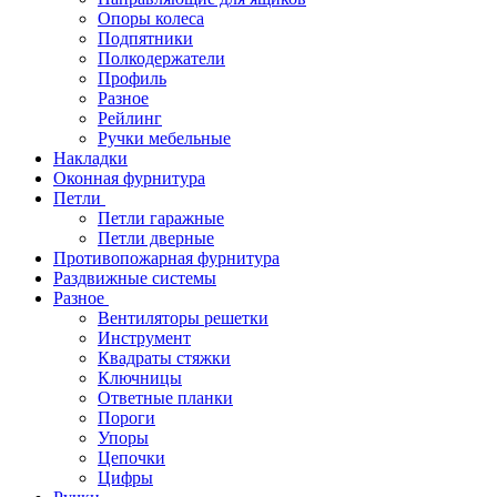
Опоры колеса
Подпятники
Полкодержатели
Профиль
Разное
Рейлинг
Ручки мебельные
Накладки
Оконная фурнитура
Петли
Петли гаражные
Петли дверные
Противопожарная фурнитура
Раздвижные системы
Разное
Вентиляторы решетки
Инструмент
Квадраты стяжки
Ключницы
Ответные планки
Пороги
Упоры
Цепочки
Цифры