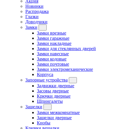
Акция
Новинки
Распродажа
Глазки
Доводчики
Замки
Замки врезные
Замки гаражные
Замки накладные
Замки для стеклянных дверей
Замки навесные
Замки кодовые
Замки почтовые
Замки электромеханические
Корпуса
Запорные устройства
Задвижки дверные
Засовы дверные
Крючки дверные
Шпингалеты
Защелки
Замки межкомнатные
Защелки дверные
Кнобы
Крючки вешалки