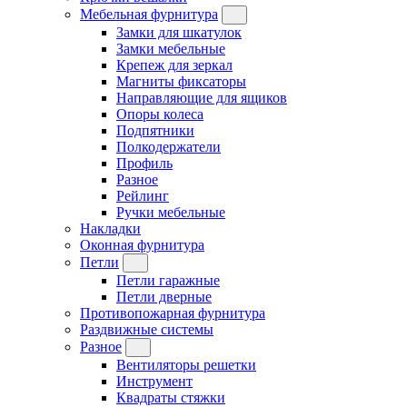
Мебельная фурнитура
Замки для шкатулок
Замки мебельные
Крепеж для зеркал
Магниты фиксаторы
Направляющие для ящиков
Опоры колеса
Подпятники
Полкодержатели
Профиль
Разное
Рейлинг
Ручки мебельные
Накладки
Оконная фурнитура
Петли
Петли гаражные
Петли дверные
Противопожарная фурнитура
Раздвижные системы
Разное
Вентиляторы решетки
Инструмент
Квадраты стяжки