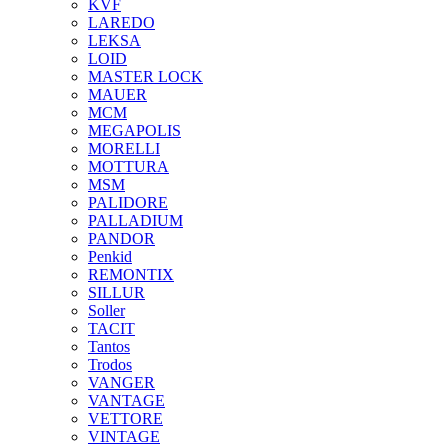
KVF
LAREDO
LEKSA
LOID
MASTER LOCK
MAUER
MCM
MEGAPOLIS
MORELLI
MOTTURA
MSM
PALIDORE
PALLADIUM
PANDOR
Penkid
REMONTIX
SILLUR
Soller
TACIT
Tantos
Trodos
VANGER
VANTAGE
VETTORE
VINTAGE