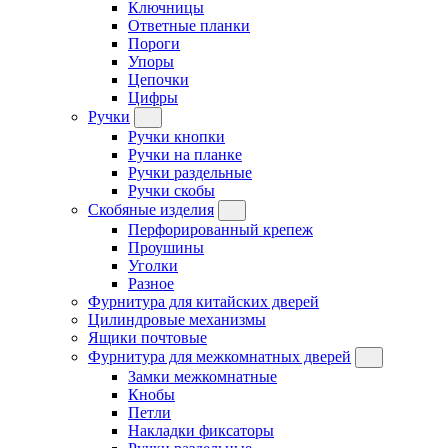
Ключницы
Ответные планки
Пороги
Упоры
Цепочки
Цифры
Ручки
Ручки кнопки
Ручки на планке
Ручки раздельные
Ручки скобы
Скобяные изделия
Перфорированный крепеж
Проушины
Уголки
Разное
Фурнитура для китайских дверей
Цилиндровые механизмы
Ящики почтовые
Фурнитура для межкомнатных дверей
Замки межкомнатные
Кнобы
Петли
Накладки фиксаторы