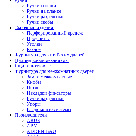
Ручки
Ручки кнопки
Ручки на планке
Ручки раздельные
Ручки скобы
Скобяные изделия
Перфорированный крепеж
Проушины
Уголки
Разное
Фурнитура для китайских дверей
Цилиндровые механизмы
Ящики почтовые
Фурнитура для межкомнатных дверей
Замки межкомнатные
Кнобы
Петли
Накладки фиксаторы
Ручки раздельные
Упоры
Раздвижные системы
Производители
ABUS
ABV
ADDEN BAU