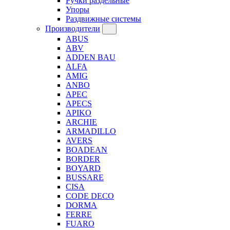
Ручки раздельные
Упоры
Раздвижные системы
Производители
ABUS
ABV
ADDEN BAU
ALFA
AMIG
ANBO
APEC
APECS
APIKO
ARCHIE
ARMADILLO
AVERS
BOADEAN
BORDER
BOYARD
BUSSARE
CISA
CODE DECO
DORMA
FERRE
FUARO