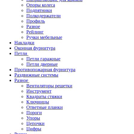
Опоры колеса
Подпятники
Полкодержатели
Профиль
Разное
Рейлинг
Ручки мебельные
Накладки
Оконная фурнитура
Петли
Петли гаражные
Петли дверные
Противопожарная фурнитура
Раздвижные системы
Разное
Вентиляторы решетки
Инструмент
Квадраты стяжки
Ключницы
Ответные планки
Пороги
Упоры
Цепочки
Цифры