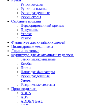
Ручки
Ручки кнопки
Ручки на планке
Ручки раздельные
Ручки скобы
Скобяные изделия
Перфорированный крепеж
Проушины
Уголки
Разное
Фурнитура для китайских дверей
Цилиндровые механизмы
Ящики почтовые
Фурнитура для межкомнатных дверей
Замки межкомнатные
Кнобы
Петли
Накладки фиксаторы
Ручки раздельные
Упоры
Раздвижные системы
Производители
ABUS
ABV
ADDEN BAU