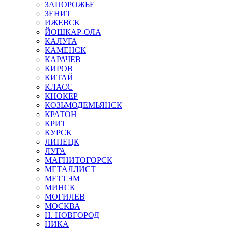
ЗАПОРОЖЬЕ
ЗЕНИТ
ИЖЕВСК
ЙОШКАР-ОЛА
КАЛУГА
КАМЕНСК
КАРАЧЕВ
КИРОВ
КИТАЙ
КЛАСС
КНОКЕР
КОЗЬМОДЕМЬЯНСК
КРАТОН
КРИТ
КУРСК
ЛИПЕЦК
ЛУГА
МАГНИТОГОРСК
МЕТАЛЛИСТ
МЕТТЭМ
МИНСК
МОГИЛЕВ
МОСКВА
Н. НОВГОРОД
НИКА