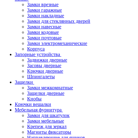
Замки врезные
Замки гаражные
Замки накладные
Замки для стеклянных дверей
Замки навесные
Замки кодовые
Замки почтовые
Замки электромеханические
Корпуса
Запорные устройства
Задвижки дверные
Засовы дверные
Крючки дверные
Шпингалеты
Защелки
Замки межкомнатные
Защелки дверные
Кнобы
Крючки вешалки
Мебельная фурнитура
Замки для шкатулок
Замки мебельные
Крепеж для зеркал
Магниты фиксаторы
Направляющие для ящиков