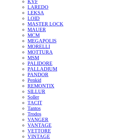
KVF
LAREDO
LEKSA
LOID
MASTER LOCK
MAUER
MCM
MEGAPOLIS
MORELLI
MOTTURA
MSM
PALIDORE
PALLADIUM
PANDOR
Penkid
REMONTIX
SILLUR
Soller
TACIT
Tantos
Trodos
VANGER
VANTAGE
VETTORE
VINTAGE