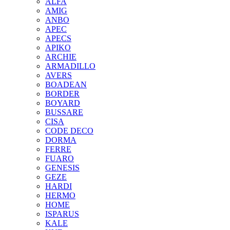
ALFA
AMIG
ANBO
APEC
APECS
APIKO
ARCHIE
ARMADILLO
AVERS
BOADEAN
BORDER
BOYARD
BUSSARE
CISA
CODE DECO
DORMA
FERRE
FUARO
GENESIS
GEZE
HARDI
HERMO
HOMЕ
ISPARUS
KALE