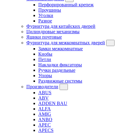
Перфорированный крепеж
Проушины
Уголки
Разное
Фурнитура для китайских дверей
Цилиндровые механизмы
Ящики почтовые
Фурнитура для межкомнатных дверей
Замки межкомнатные
Кнобы
Петли
Накладки фиксаторы
Ручки раздельные
Упоры
Раздвижные системы
Производители
ABUS
ABV
ADDEN BAU
ALFA
AMIG
ANBO
APEC
APECS