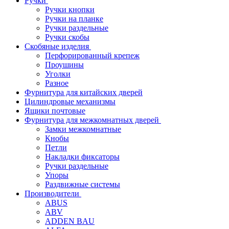
Ручки
Ручки кнопки
Ручки на планке
Ручки раздельные
Ручки скобы
Скобяные изделия
Перфорированный крепеж
Проушины
Уголки
Разное
Фурнитура для китайских дверей
Цилиндровые механизмы
Ящики почтовые
Фурнитура для межкомнатных дверей
Замки межкомнатные
Кнобы
Петли
Накладки фиксаторы
Ручки раздельные
Упоры
Раздвижные системы
Производители
ABUS
ABV
ADDEN BAU