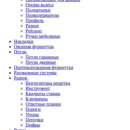
Опоры колеса
Подпятники
Полкодержатели
Профиль
Разное
Рейлинг
Ручки мебельные
Накладки
Оконная фурнитура
Петли
Петли гаражные
Петли дверные
Противопожарная фурнитура
Раздвижные системы
Разное
Вентиляторы решетки
Инструмент
Квадраты стяжки
Ключницы
Ответные планки
Пороги
Упоры
Цепочки
Цифры