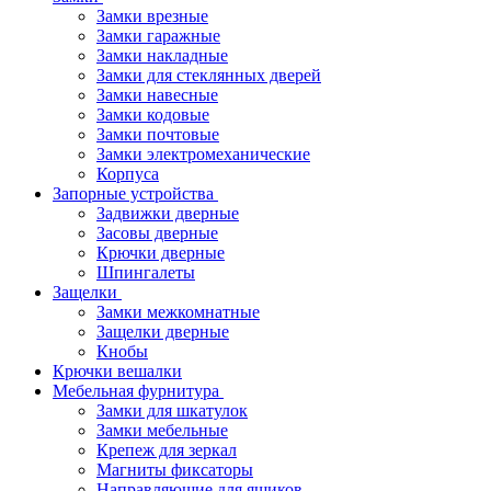
Замки врезные
Замки гаражные
Замки накладные
Замки для стеклянных дверей
Замки навесные
Замки кодовые
Замки почтовые
Замки электромеханические
Корпуса
Запорные устройства
Задвижки дверные
Засовы дверные
Крючки дверные
Шпингалеты
Защелки
Замки межкомнатные
Защелки дверные
Кнобы
Крючки вешалки
Мебельная фурнитура
Замки для шкатулок
Замки мебельные
Крепеж для зеркал
Магниты фиксаторы
Направляющие для ящиков