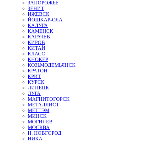
ЗАПОРОЖЬЕ
ЗЕНИТ
ИЖЕВСК
ЙОШКАР-ОЛА
КАЛУГА
КАМЕНСК
КАРАЧЕВ
КИРОВ
КИТАЙ
КЛАСС
КНОКЕР
КОЗЬМОДЕМЬЯНСК
КРАТОН
КРИТ
КУРСК
ЛИПЕЦК
ЛУГА
МАГНИТОГОРСК
МЕТАЛЛИСТ
МЕТТЭМ
МИНСК
МОГИЛЕВ
МОСКВА
Н. НОВГОРОД
НИКА