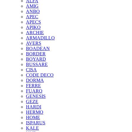
ALFA
AMIG
ANBO
APEC
APECS
APIKO
ARCHIE
ARMADILLO
AVERS
BOADEAN
BORDER
BOYARD
BUSSARE
CISA
CODE DECO
DORMA
FERRE
FUARO
GENESIS
GEZE
HARDI
HERMO
HOMЕ
ISPARUS
KALE