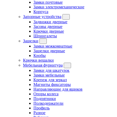
Замки почтовые
Замки электромеханические
Корпуса
Запорные устройства
Задвижки дверные
Засовы дверные
Крючки дверные
Шпингалеты
Защелки
Замки межкомнатные
Защелки дверные
Кнобы
Крючки вешалки
Мебельная фурнитура
Замки для шкатулок
Замки мебельные
Крепеж для зеркал
Магниты фиксаторы
Направляющие для ящиков
Опоры колеса
Подпятники
Полкодержатели
Профиль
Разное