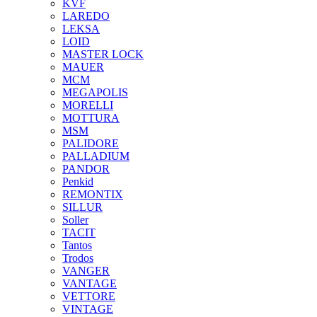
KVF
LAREDO
LEKSA
LOID
MASTER LOCK
MAUER
MCM
MEGAPOLIS
MORELLI
MOTTURA
MSM
PALIDORE
PALLADIUM
PANDOR
Penkid
REMONTIX
SILLUR
Soller
TACIT
Tantos
Trodos
VANGER
VANTAGE
VETTORE
VINTAGE