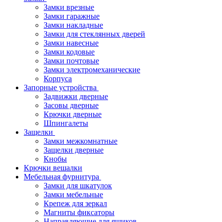
Замки врезные
Замки гаражные
Замки накладные
Замки для стеклянных дверей
Замки навесные
Замки кодовые
Замки почтовые
Замки электромеханические
Корпуса
Запорные устройства
Задвижки дверные
Засовы дверные
Крючки дверные
Шпингалеты
Защелки
Замки межкомнатные
Защелки дверные
Кнобы
Крючки вешалки
Мебельная фурнитура
Замки для шкатулок
Замки мебельные
Крепеж для зеркал
Магниты фиксаторы
Направляющие для ящиков