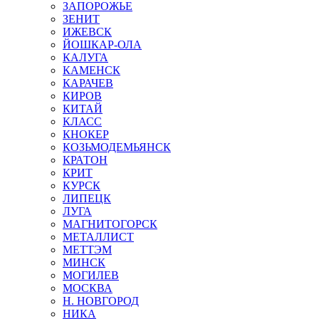
ЗАПОРОЖЬЕ
ЗЕНИТ
ИЖЕВСК
ЙОШКАР-ОЛА
КАЛУГА
КАМЕНСК
КАРАЧЕВ
КИРОВ
КИТАЙ
КЛАСС
КНОКЕР
КОЗЬМОДЕМЬЯНСК
КРАТОН
КРИТ
КУРСК
ЛИПЕЦК
ЛУГА
МАГНИТОГОРСК
МЕТАЛЛИСТ
МЕТТЭМ
МИНСК
МОГИЛЕВ
МОСКВА
Н. НОВГОРОД
НИКА