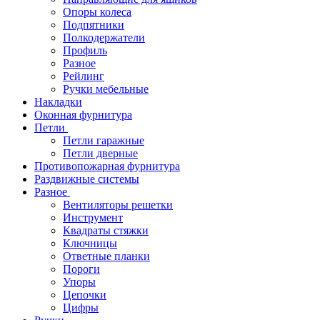
Опоры колеса
Подпятники
Полкодержатели
Профиль
Разное
Рейлинг
Ручки мебельные
Накладки
Оконная фурнитура
Петли
Петли гаражные
Петли дверные
Противопожарная фурнитура
Раздвижные системы
Разное
Вентиляторы решетки
Инструмент
Квадраты стяжки
Ключницы
Ответные планки
Пороги
Упоры
Цепочки
Цифры