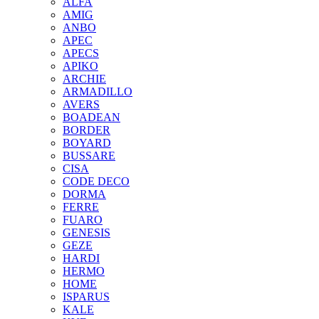
ALFA
AMIG
ANBO
APEC
APECS
APIKO
ARCHIE
ARMADILLO
AVERS
BOADEAN
BORDER
BOYARD
BUSSARE
CISA
CODE DECO
DORMA
FERRE
FUARO
GENESIS
GEZE
HARDI
HERMO
HOMЕ
ISPARUS
KALE