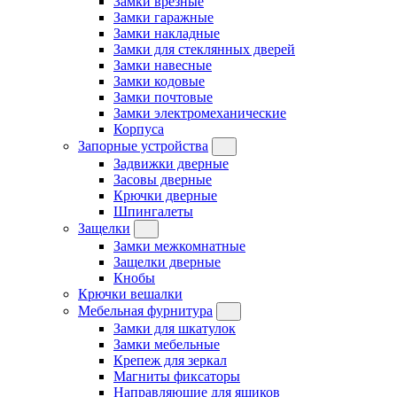
Замки врезные
Замки гаражные
Замки накладные
Замки для стеклянных дверей
Замки навесные
Замки кодовые
Замки почтовые
Замки электромеханические
Корпуса
Запорные устройства
Задвижки дверные
Засовы дверные
Крючки дверные
Шпингалеты
Защелки
Замки межкомнатные
Защелки дверные
Кнобы
Крючки вешалки
Мебельная фурнитура
Замки для шкатулок
Замки мебельные
Крепеж для зеркал
Магниты фиксаторы
Направляющие для ящиков