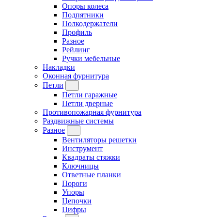
Опоры колеса
Подпятники
Полкодержатели
Профиль
Разное
Рейлинг
Ручки мебельные
Накладки
Оконная фурнитура
Петли
Петли гаражные
Петли дверные
Противопожарная фурнитура
Раздвижные системы
Разное
Вентиляторы решетки
Инструмент
Квадраты стяжки
Ключницы
Ответные планки
Пороги
Упоры
Цепочки
Цифры