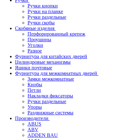
Ручки
Ручки кнопки
Ручки на планке
Ручки раздельные
Ручки скобы
Скобяные изделия
Перфорированный крепеж
Проушины
Уголки
Разное
Фурнитура для китайских дверей
Цилиндровые механизмы
Ящики почтовые
Фурнитура для межкомнатных дверей
Замки межкомнатные
Кнобы
Петли
Накладки фиксаторы
Ручки раздельные
Упоры
Раздвижные системы
Производители
ABUS
ABV
ADDEN BAU