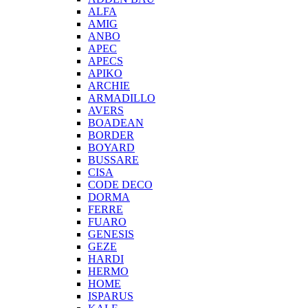
ALFA
AMIG
ANBO
APEC
APECS
APIKO
ARCHIE
ARMADILLO
AVERS
BOADEAN
BORDER
BOYARD
BUSSARE
CISA
CODE DECO
DORMA
FERRE
FUARO
GENESIS
GEZE
HARDI
HERMO
HOMЕ
ISPARUS