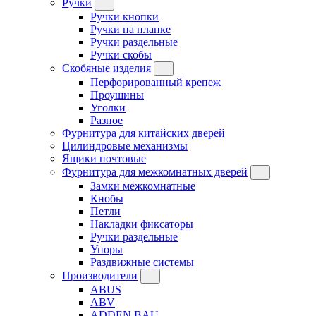
Ручки
Ручки кнопки
Ручки на планке
Ручки раздельные
Ручки скобы
Скобяные изделия
Перфорированный крепеж
Проушины
Уголки
Разное
Фурнитура для китайских дверей
Цилиндровые механизмы
Ящики почтовые
Фурнитура для межкомнатных дверей
Замки межкомнатные
Кнобы
Петли
Накладки фиксаторы
Ручки раздельные
Упоры
Раздвижные системы
Производители
ABUS
ABV
ADDEN BAU