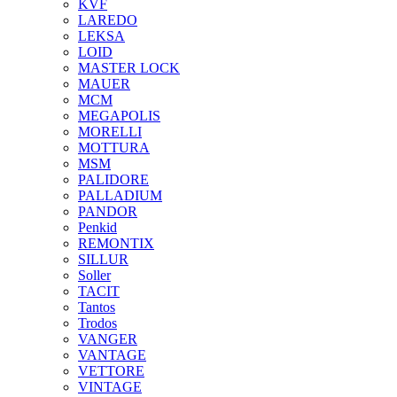
KVF
LAREDO
LEKSA
LOID
MASTER LOCK
MAUER
MCM
MEGAPOLIS
MORELLI
MOTTURA
MSM
PALIDORE
PALLADIUM
PANDOR
Penkid
REMONTIX
SILLUR
Soller
TACIT
Tantos
Trodos
VANGER
VANTAGE
VETTORE
VINTAGE